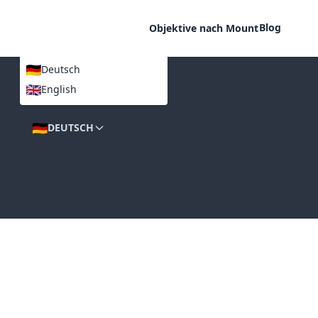
Blog
Objektive nach Mount
🇩🇪
Deutsch
🇬🇧
English
SPRACHEN
🇩🇪
DEUTSCH