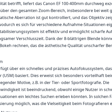
lität betrifft, liefert das Canon EF 100-400mm durchweg exz
 über den gesamten Zoom-Bereich, insbesondere bei weit 
ische Aberration ist gut kontrolliert, und das Objektiv ze
odurch es sich für verschiedene Aufnahme-Situationen eig
dstabilisierungssystem ist effektiv und ermöglicht scharfe 
ngsamer Verschlusszeit. Dank der 8-blättrigen Blende könn
okeh rechnen, das die ästhetische Qualität unscharfer Be
em
rfügt über ein schnelles und präzises Autofokussystem, da
r (USM) basiert. Dies erweist sich besonders vorteilhaft be
egender Motive, z.B. in der Tier- oder Sportfotografie. Die
indigkeit ist beeindruckend, obwohl einige Nutzer in sc
uationen ein leichtes Suchen erleben könnten. In solchen Fä
ierung möglich, was die Vielseitigkeit beim Fotografieren 