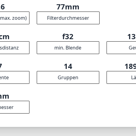
.6
77mm
(max. zoom)
Filterdurchmesser
0cm
f32
13
sdistanz
min. Blende
Ge
7
14
18
ente
Gruppen
L
mm
esser