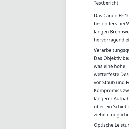
Testbericht
Das Canon EF 10
besonders bei Wi
langen Brennwei
hervorragend ei
Verarbeitungsqu
Das Objektiv bes
was eine hohe 
wetterfeste Des
vor Staub und F
Kompromiss zwi
längerer Aufna
über ein Schieb
ziehen mögliche
Optische Leistu