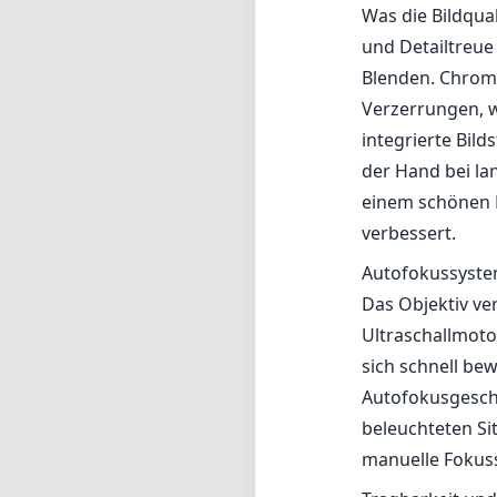
Was die Bildqua
und Detailtreue
Blenden. Chromat
Verzerrungen, w
integrierte Bil
der Hand bei la
einem schönen B
verbessert.
Autofokussyst
Das Objektiv ve
Ultraschallmoto
sich schnell bew
Autofokusgeschw
beleuchteten Sit
manuelle Fokuss