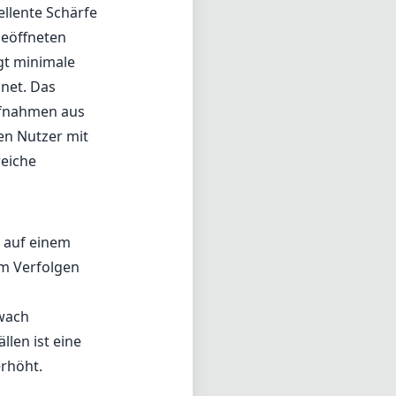
ellente Schärfe
geöffneten
igt minimale
net. Das
Aufnahmen aus
en Nutzer mit
reiche
s auf einem
im Verfolgen
hwach
llen ist eine
erhöht.