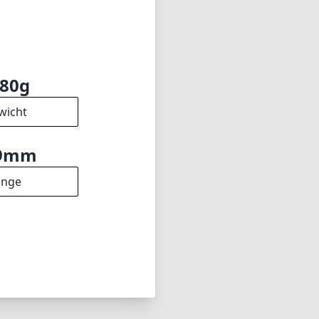
80g
wicht
9mm
änge