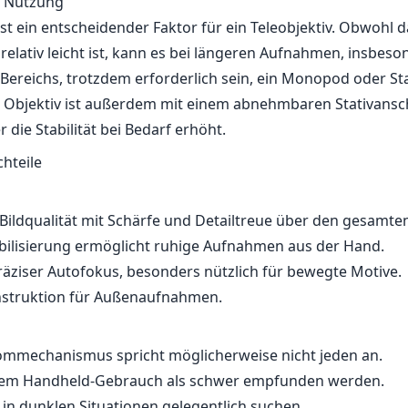
d Nutzung
 ist ein entscheidender Faktor für ein Teleobjektiv. Obwoh
 relativ leicht ist, kann es bei längeren Aufnahmen, insbe
ereichs, trotzdem erforderlich sein, ein Monopod oder Sta
 Objektiv ist außerdem mit einem abnehmbaren Stativansc
r die Stabilität bei Bedarf erhöht.
chteile
ildqualität mit Schärfe und Detailtreue über den gesamte
tabilisierung ermöglicht ruhige Aufnahmen aus der Hand.
räziser Autofokus, besonders nützlich für bewegte Motive.
nstruktion für Außenaufnahmen.
ommechanismus spricht möglicherweise nicht jeden an.
rem Handheld-Gebrauch als schwer empfunden werden.
in dunklen Situationen gelegentlich suchen.