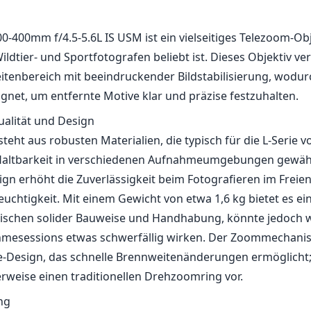
0-400mm f/4.5-5.6L IS USM ist ein vielseitiges Telezoom-Obj
ldtier- und Sportfotografen beliebt ist. Dieses Objektiv ver
tenbereich mit beeindruckender Bildstabilisierung, wodurc
gnet, um entfernte Motive klar und präzise festzuhalten.
alität und Design
teht aus robusten Materialien, die typisch für die L-Serie 
Haltbarkeit in verschiedenen Aufnahmeumgebungen gewähr
ign erhöht die Zuverlässigkeit beim Fotografieren im Freie
euchtigkeit. Mit einem Gewicht von etwa 1,6 kg bietet es e
schen solider Bauweise und Handhabung, könnte jedoch
hmesessions etwas schwerfällig wirken. Der Zoommechani
e-Design, das schnelle Brennweitenänderungen ermöglicht;
rweise einen traditionellen Drehzoomring vor.
ng