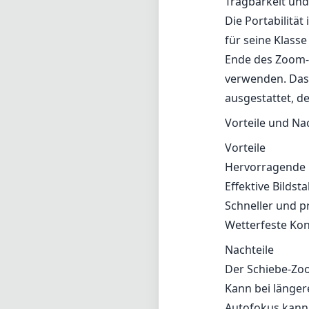
Tragbarkeit un
Die Portabilität
für seine Klasse
Ende des Zoom-B
verwenden. Das
ausgestattet, de
Vorteile und Na
Vorteile
Hervorragende B
Effektive Bilds
Schneller und p
Wetterfeste Ko
Nachteile
Der Schiebe-Zo
Kann bei länge
Autofokus kann 