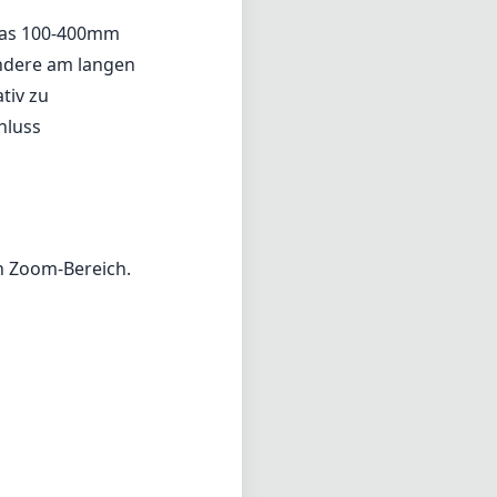
l das 100-400mm
sondere am langen
tiv zu
hluss
n Zoom-Bereich.