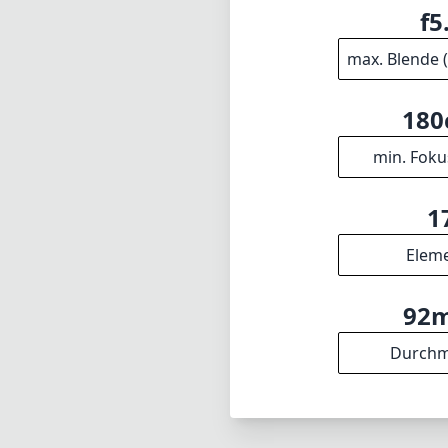
f5
max. Blende 
18
min. Foku
1
Elem
92
Durchm