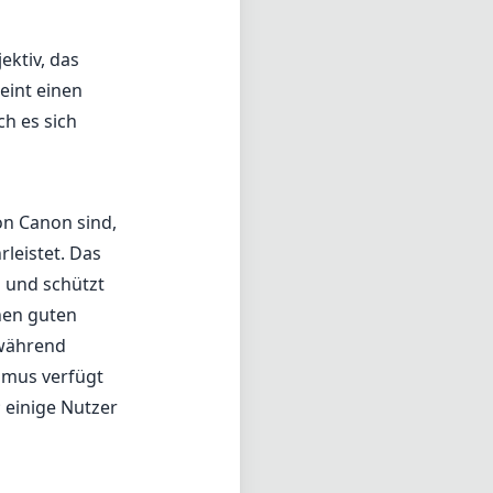
ektiv, das
eint einen
h es sich
von Canon sind,
leistet. Das
n und schützt
inen guten
 während
smus verfügt
 einige Nutzer