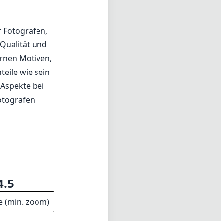
r Fotografen,
 Qualität und
rnen Motiven,
teile wie sein
Aspekte bei
Fotografen
4.5
e (min. zoom)