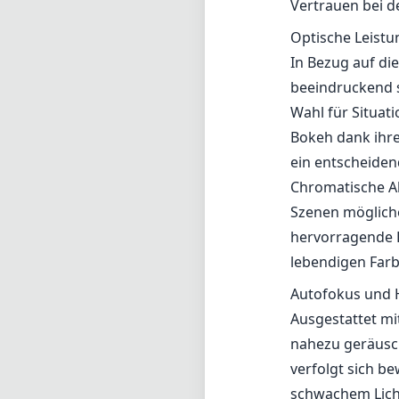
Leistung steht.
Verarbeitungsqu
Ein herausragen
Linse ist wette
Angst vor Besch
einem relativ k
Der Fokusring i
Momente, in den
schwarzen Finish
Vertrauen bei d
Optische Leistu
In Bezug auf die
beeindruckend sc
Wahl für Situat
Bokeh dank ihre
ein entscheiden