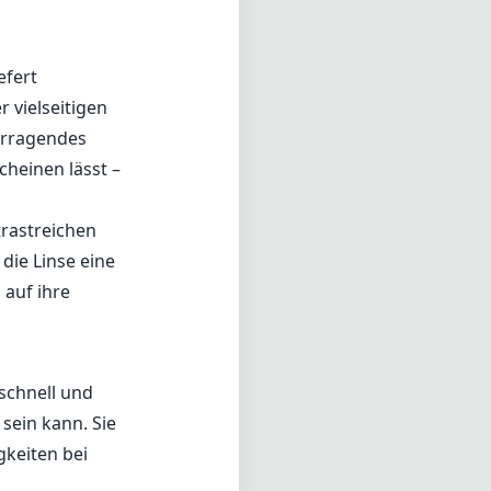
gsqualität. Die
zu trotzen, ohne
iniert mit
.
deal für jene
m eleganten
k aus, die
efert
r vielseitigen
vorragendes
cheinen lässt –