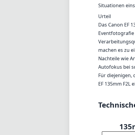
Außergewöhnlich
Wunderschönes B
Robuste, wetter
Schnelles und l
Kompaktes Desig
Nachteile
Bei kontrastre
Autofokus kann
Der Mangel an B
Situationen ein
Urteil
Das Canon EF 13
Eventfotografie
Verarbeitungsqu
machen es zu ei