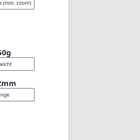
ungen beim
 bei weitem.
t suchen, ist das
rspricht.
f2
e (min. zoom)
50g