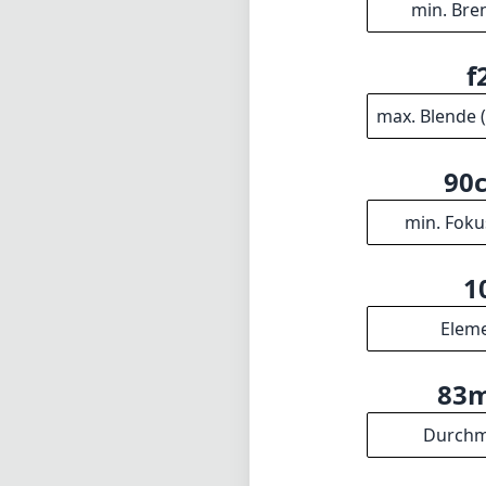
Nachteile wie A
Autofokus bei s
Für diejenigen, 
EF 135mm F2L ei
Technisch
13
min. Bre
f
max. Blende 
90