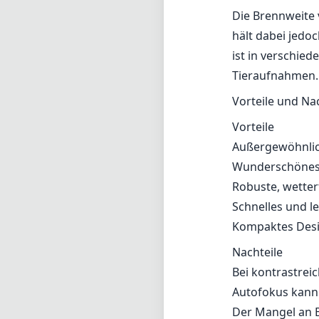
Chromatische Ab
Szenen mögliche
hervorragende L
lebendigen Far
Autofokus und
Ausgestattet mi
nahezu geräusch
verfolgt sich b
schwachem Licht
Die Brennweite 
hält dabei jedo
ist in verschied
Tieraufnahmen.
Vorteile und Na
Vorteile