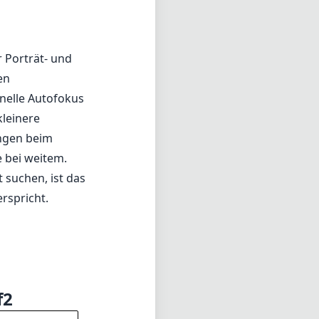
stimmten
 Porträt- und
en
hnelle Autofokus
kleinere