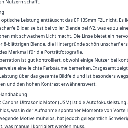
alität und Design
des Merkmal des EF 135mm F2L ist die robuste Verarbeitun
rfest versiegelt, was Fotografen ermöglicht, den Elementen 
ädigungen haben zu müssen. Die solide Konstruktion komb
ompakten Design für ein Teleobjektiv macht sie sehr tragbar
st angenehm gängig und ermöglicht präzise Anpassungen, i
en man seine Komposition feinjustieren möchte. Mit ihre
 und dem roten Ring strahlt sie eine professionelle Ästheti
en Nutzern schafft.
ng
 optische Leistung enttäuscht das EF 135mm F2L nicht. Es li
harfe Bilder, selbst bei voller Blende bei f/2, was es zu eine
ionen mit schwachem Licht macht. Die Linse bietet ein her
r 8-blättrigen Blende, die Hintergründe schön unscharf ers
des Merkmal für die Porträtfotografie.