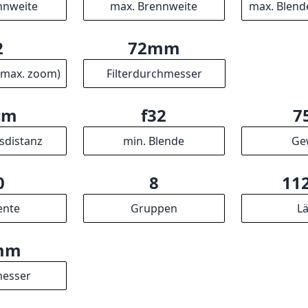
nfälligkeit für chromatische Aberration und Herausforder
chwachem Licht aufweist, überwiegen die positiven Aspekte
die ein erstklassiges Porträtobjektiv mit großer Vielseitigkei
ne überzeugende Option, die hervorragende Ergebnisse ve
e Spezifikationen
5mm
135mm
nnweite
max. Brennweite
max. Blend
2
72mm
(max. zoom)
Filterdurchmesser
cm
f32
7