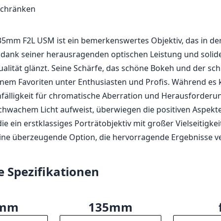
e Schärfe, selbst bei f/2
okeh, das die Porträtarbeit verbessert
feste Konstruktion
eises Autofokussystem
n für ein Teleobjektiv
ichen Szenen kann es zu chromatischer Aberration kommen
 bei sehr schwachem Licht Probleme haben
ildstabilisierung könnte die Benutzerfreundlichkeit in be
schränken
5mm F2L USM ist ein bemerkenswertes Objektiv, das in der
 dank seiner herausragenden optischen Leistung und solid
alität glänzt. Seine Schärfe, das schöne Bokeh und der sc
nem Favoriten unter Enthusiasten und Profis. Während es 