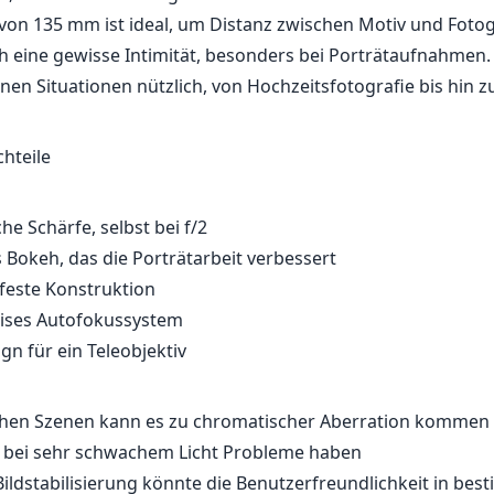
erration ist gut kontrolliert, obwohl einige Nutzer bei kon
rweise eine leichte Farbsäume bemerken. Insgesamt zeigt 
eistung über das gesamte Bildfeld und ist besonders wegs
ben und den hohen Kontrast erwähnenswert.
 Handhabung
t Canons Ultrasonic Motor (USM) ist die Autofokusleistung 
los, was in der Aufnahme spontaner Momente von Vorteil 
ewegende Motive mühelos, hat jedoch gelegentlich Schwieri
, was manuell korrigiert werden muss.
von 135 mm ist ideal, um Distanz zwischen Motiv und Fotog
ch eine gewisse Intimität, besonders bei Porträtaufnahmen.
enen Situationen nützlich, von Hochzeitsfotografie bis hin z
chteile