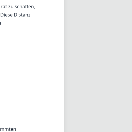
trastreichen
die Linse eine
 auf ihre
schnell und
sein kann. Sie
gkeiten bei
raf zu schaffen,
 Diese Distanz
u