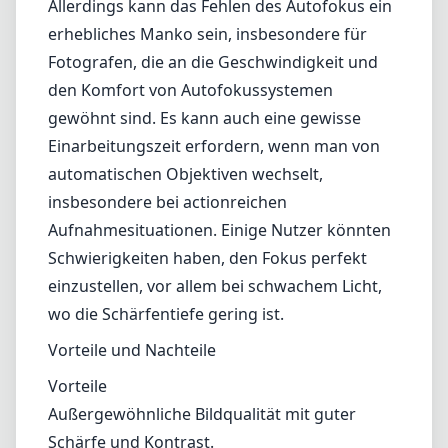
Schwierigkeiten haben, den Fokus perfekt
einzustellen, vor allem bei schwachem Licht,
wo die Schärfentiefe gering ist.
Vorteile und Nachteile
Vorteile
Außergewöhnliche Bildqualität mit guter
Schärfe und Kontrast.
Schöne Farbwiedergabe und minimale
chromatische Aberration.
Solide, ganz aus Metall gefertigte Bauweise
mit einem glatten manuellen Fokusring.
Effektive T*-Beschichtung reduziert
Blendeffekte und Geisterbilder.
Nachteile
Kein Autofokus, was für manche, besonders
in schnelllebigen Umgebungen, ein Nachteil