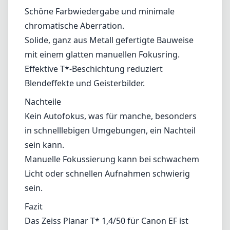
sein kann.
Manuelle Fokussierung kann bei schwachem
Licht oder schnellen Aufnahmen schwierig
sein.
Fazit
Das Zeiss Planar T* 1,4/50 für Canon EF ist
zweifellos ein Objektiv, das in Bildqualität und
Handwerkskunst glänzt. Es ist besonders für
Fotografen geeignet, die manuelle
Fokustechniken schätzen und höchste
optische Leistung verlangen. Obwohl es
möglicherweise nicht die beste Wahl für jede
Situation ist – insbesondere für solche, die
schnellen Autofokus erfordern – machen die
beeindruckenden Ergebnisse, die es liefern