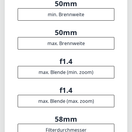
f1.4
max. Blende (max. zoom)
58mm
Filterdurchmesser
45cm
min. Fokusdistanz
f16
min. Blende
350g