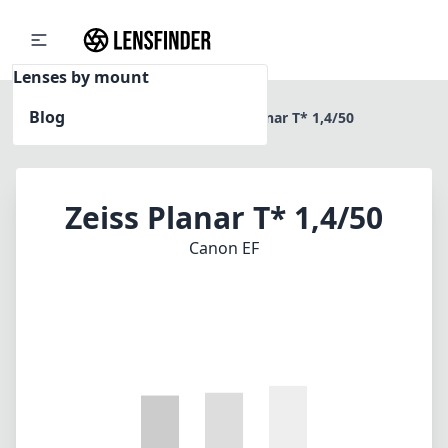
Lenses by mount
Blog
Home
Canon EF
Zeiss Planar T* 1,4/50
Zeiss Planar T* 1,4/50
Canon EF
1
PREIS PRÜFEN BEI AMAZON
Testbericht