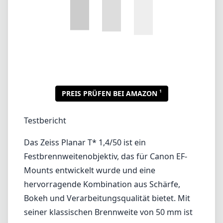
Das Zeiss Planar T* 1,4/50 ist ein
Festbrennweitenobjektiv, das für Canon EF-
Mounts entwickelt wurde und eine
hervorragende Kombination aus Schärfe,
Bokeh und Verarbeitungsqualität bietet. Mit
seiner klassischen Brennweite von 50 mm ist
es vielseitig einsetzbar für verschiedene
Fotografiestile – von Porträts bis hin zur
Straßenfotografie. Das Objektiv ist bekannt
für seine konsistenten Leistungen, selbst
unter herausfordernden Lichtbedingungen,
dank der schnellen maximalen Blende von
f/1.4.
Eine der herausragenden Eigenschaften des
Planar T* 1,4/50 ist die außergewöhnliche