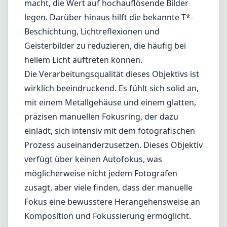
einlädt, sich intensiv mit dem fotografischen
Prozess auseinanderzusetzen. Dieses Objektiv
verfügt über keinen Autofokus, was
möglicherweise nicht jedem Fotografen
zusagt, aber viele finden, dass der manuelle
Fokus eine bewusstere Herangehensweise an
Komposition und Fokussierung ermöglicht.
Allerdings kann das Fehlen des Autofokus ein
erhebliches Manko sein, insbesondere für
Fotografen, die an die Geschwindigkeit und
den Komfort von Autofokussystemen
gewöhnt sind. Es kann auch eine gewisse
Einarbeitungszeit erfordern, wenn man von
automatischen Objektiven wechselt,
insbesondere bei actionreichen
Aufnahmesituationen. Einige Nutzer könnten