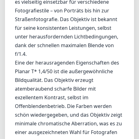
Bildqualität. Das Objektiv erzeugt
atemberaubend scharfe Bilder mit
exzellentem Kontrast, selbst im
Offenblendenbetrieb. Die Farben werden
schön wiedergegeben, und das Objektiv zeigt
minimale chromatische Aberration, was es zu
einer ausgezeichneten Wahl für Fotografen
macht, die Wert auf hochauflösende Bilder
legen. Darüber hinaus hilft die bekannte T*-
Beschichtung, Lichtreflexionen und
Geisterbilder zu reduzieren, die häufig bei
hellem Licht auftreten können.
Die Verarbeitungsqualität dieses Objektivs ist
wirklich beeindruckend. Es fühlt sich solid an,
mit einem Metallgehäuse und einem glatten,
präzisen manuellen Fokusring, der dazu