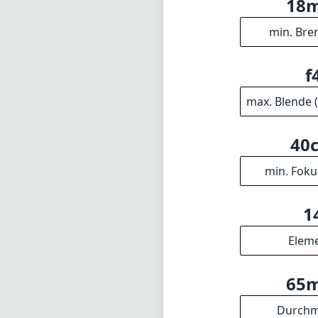
1
Elem
65
Durchm
INFO
DISCLAIM
Impressum
1
= Als Amazon
Über