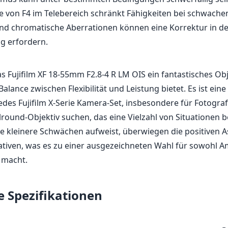
e kleinere Schwächen aufweist, überwiegen die positiven A
tiven, was es zu einer ausgezeichneten Wahl für sowohl A
 macht.
e Spezifikationen
mm
55mm
f
nnweite
max. Brennweite
max. Blend
4
58mm
(max. zoom)
Filterdurchmesser
cm
f22
3
sdistanz
min. Blende
Ge