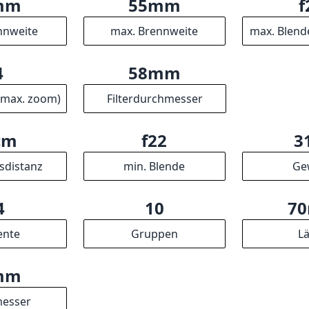
4
10
7
ente
Gruppen
L
mm
esser
ER
-Partner verdienen wir an qualifizierten Verkäufen.