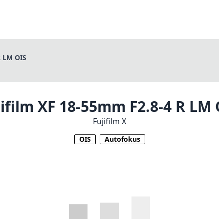
R LM OIS
jifilm XF 18-55mm F2.8-4 R LM 
Fujifilm X
OIS
Autofokus
1
PREIS PRÜFEN BEI AMAZON