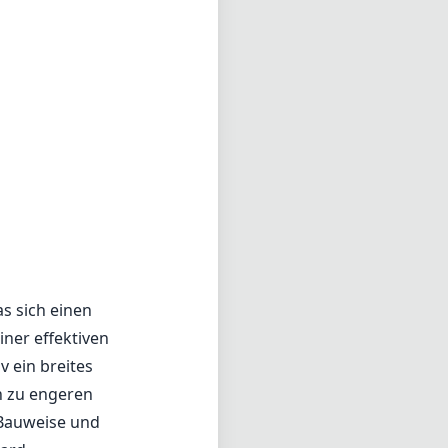
as sich einen
iner effektiven
 ein breites
n zu engeren
 Bauweise und
ard-
e Blende von
r ein
hrend es
tiv verfügt
e Auswirkungen
nders wertvoll
a es aus einem