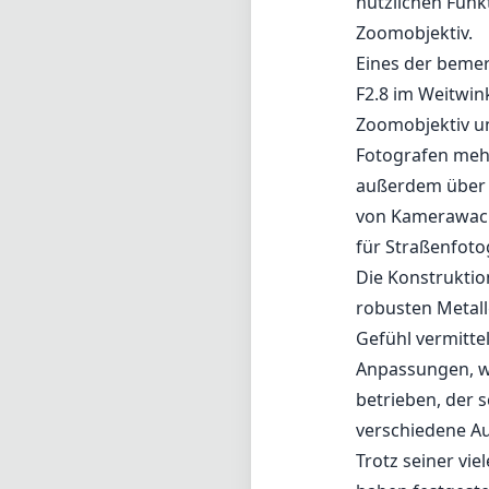
robusten Metall
Gefühl vermitte
Anpassungen, we
betrieben, der 
verschiedene Au
Trotz seiner vi
haben festgeste
insbesondere be
Blende von F4 i
Objektiven, die
einschränken. 
Verzerrungen un
Korrektur in de
Vorteile und Na
Vorteile