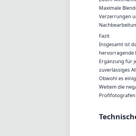
Obwohl es einig
Weitem die nega
Profifotografen
Technisch
18
min. Bre
f
max. Blende 
40
min. Foku