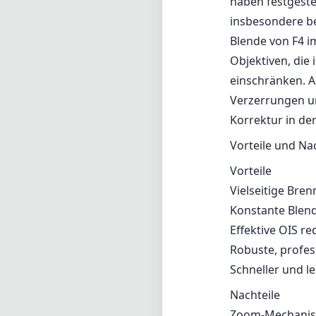
Vielseitige Bre
Konstante Blend
Effektive OIS r
Robuste, profess
Schneller und le
Nachteile
Zoom-Mechanism
Maximale Blende
Verzerrungen u
Nachbearbeitun
Fazit
Insgesamt ist da
hervorragende Ba
Ergänzung für je
zuverlässiges A