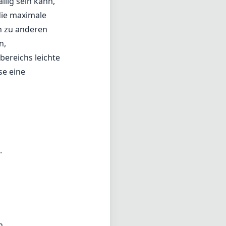
.
n.
 Licht ein.
r
ektiv, das eine
 wertvolle
en, die ein
bewältigen kann.