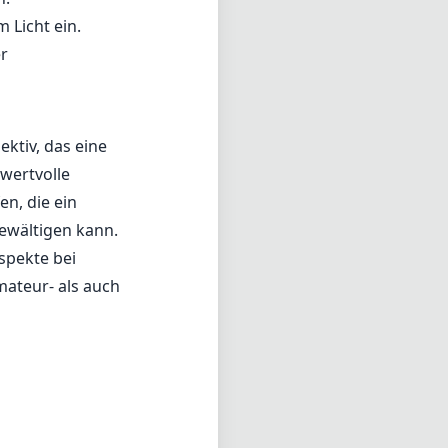
spekte bei
mateur- als auch
2.8
e (min. zoom)
10g
wicht