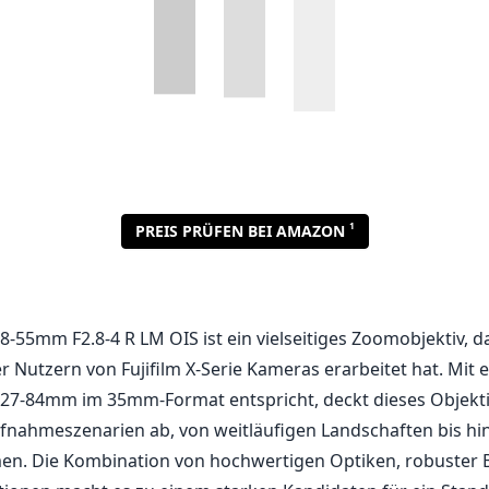
18-55mm F2.8-4 R LM OIS ist ein vielseitiges Zoomobjektiv, d
r Nutzern von Fujifilm X-Serie Kameras erarbeitet hat. Mit e
 27-84mm im 35mm-Format entspricht, deckt dieses Objektiv
nahmeszenarien ab, von weitläufigen Landschaften bis hi
en. Die Kombination von hochwertigen Optiken, robuster
tionen macht es zu einem starken Kandidaten für ein Stand
rkenswertesten Merkmale des XF 18-55mm ist die konstant
elbereich und F4 im Telebereich. Dies ist beeindruckend fü
d ermöglicht eine gute Leistung bei schwachem Licht, wä
 kreativen Spielraum bei der Tiefenschärfe gibt. Das Objek
in optisches Bildstabilisierungssystem (OIS), das hilft, di
eln beim Handhold-Fotografieren zu reduzieren, was beso
grafie oder auf Reisen sein kann.
n des Objektivs hinterlässt einen hochwertigen Eindruck, d