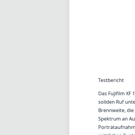
Testbericht
Das Fujifilm XF 
soliden Ruf unte
Brennweite, die
Spektrum an Auf
Porträtaufnahm
nützlichen Funk
Zoomobjektiv.
Eines der beme
F2.8 im Weitwink
Zoomobjektiv un
Fotografen mehr
außerdem über e
von Kamerawack
für Straßenfoto
Die Konstruktio