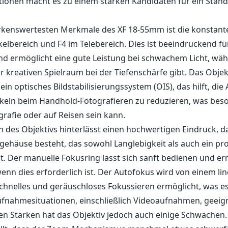
gehäuse besteht, das sowohl Langlebigkeit als auch ein pro
lt. Der manuelle Fokusring lässt sich sanft bedienen und er
nn dies erforderlich ist. Der Autofokus wird von einem li
schnelles und geräuschloses Fokussieren ermöglicht, was es
fnahmesituationen, einschließlich Videoaufnahmen, geeig
elen Stärken hat das Objektiv jedoch auch einige Schwächen.
llt, dass der Zoom-Mechanismus manchmal etwas schwerfäl
i extremen Blickwinkeln oder kaltem Wetter. Zudem kann 
m Telebereich die Leistung bei schwachem Licht im Verglei
 im gesamten Zoom-Bereich eine größere Blende beibehalte
Außerdem können an den extremen Enden des Brennweitenb
d chromatische Aberrationen auftreten, die möglicherwei
r Nachbearbeitung erfordern.
chteile