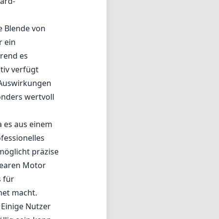
fessionelles
möglicht präzise
nearen Motor
 für
net macht.
 Einige Nutzer
lig sein kann,
die maximale
ch zu anderen
n,
ereichs leichte
se eine