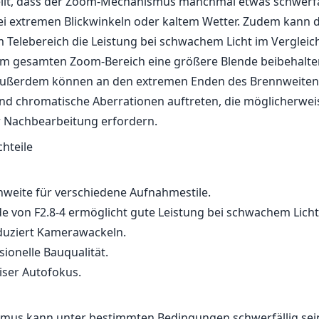
nnweite für verschiedene Aufnahmestile.
e von F2.8-4 ermöglicht gute Leistung bei schwachem Licht
eduziert Kamerawackeln.
ionelle Bauqualität.
iser Autofokus.
us kann unter bestimmten Bedingungen schwerfällig sei
 von F4 im Telebereich schränkt Fähigkeiten bei schwachem
nd chromatische Aberrationen können eine Korrektur in de
g erfordern.
s Fujifilm XF 18-55mm F2.8-4 R LM OIS ein fantastisches Obj
lance zwischen Flexibilität und Leistung bietet. Es ist eine
des Fujifilm X-Serie Kamera-Set, insbesondere für Fotograf
llround-Objektiv suchen, das eine Vielzahl von Situationen 