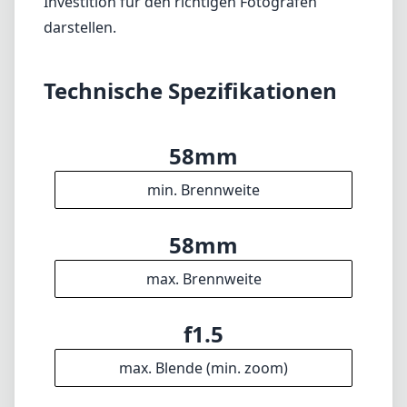
4
Gruppen
95mm
Länge
n/a
Durchmesser
Info
Impressum
Über
Disclaimer
1
= Als Amazon-Partner verdienen wir an qualifizierten Verkäufen.
Sprachen
🇩🇪
Deutsch