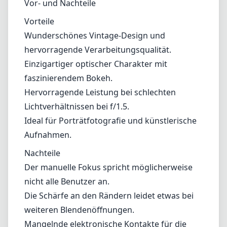
Wunderschönes Vintage-Design und hervorragende
Verarbeitungsqualität.
Einzigartiger optischer Charakter mit faszinierendem Bokeh.
Hervorragende Leistung bei schlechten Lichtverhältnissen bei
f/1.5.
Ideal für Porträtfotografie und künstlerische Aufnahmen.
Nachteile
Der manuelle Fokus spricht möglicherweise nicht alle
Benutzer an.
Die Schärfe an den Rändern leidet etwas bei weiteren
Blendenöffnungen.
Mangelnde elektronische Kontakte für die automatische
Blendensteuerung.
Fazit
Das Meyer-Optik Gorlitz Biotar 58 mm f/1.5 II für Fujifilm X ist ein
wunderschön verarbeitetes manuellen Objektiv, das Ihren
Fotografien eine distinctive künstlerische Note verleihen kann. Es
eignet sich am besten für diejenigen, die die Feinheiten des
manuellen Fokussierens schätzen und nach einem Objektiv suchen,
das Bilder mit Charakter und Flair produziert. Obwohl es einige
Einschränkungen in Bezug auf Schärfe und Benutzerfreundlichkeit