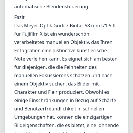
in schnellen Umgebungen hat, können die einzigartigen
Bildeigenschaften, die es bietet, eine lohnende Investition für den
richtigen Fotografen darstellen.
Technische Spezifikationen
58mm
min. Brennweite
58mm
max. Brennweite
f1.5
max. Blende (min. zoom)
f1.5
max. Blende (max. zoom)
52mm
Filterdurchmesser
70cm
min. Fokusdistanz
f16
min. Blende
445g
Gewicht
6
Elemente