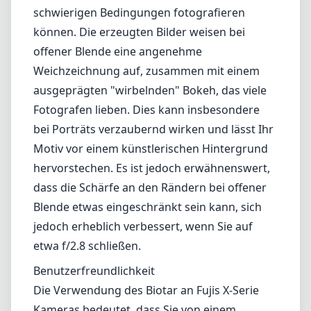
und nostalgische Ästhetik haben, einen gewissen Kultstatus erreicht.
Verarbeitung und Design
Die Verarbeitungsqualität des Biotar 58 mm ist solide, mit einer
vollständig aus Metall gefertigten Konstruktion, die sich äußerst
robust anfühlt. Der Vintage-Stil, gepaart mit einem Fokusring, der
genau den richtigen Widerstand bietet, trägt zur Anziehungskraft bei.
Mit einem Gewicht von etwa 400 g gehört es zwar nicht zu den
leichtesten Optionen, balanciert jedoch gut auf Fujifilm spiegellosen
Kameras, was einen bequemen Einsatz über längere Zeiträume
ermöglicht. Der Blendenring sorgt für sanfte Rastungen, was
fließende Übergänge zwischen den Blendenwerten während des
Shootings erleichtert.
Optische Leistung
Optisch zeichnet sich dieses Objektiv durch einen besonderen
Charakter aus. Die maximal Blendenöffnung von f/1.5 sorgt für
hervorragende Leistungen bei schlechten Lichtverhältnissen, sodass
Sie unter schwierigen Bedingungen fotografieren können. Die
erzeugten Bilder weisen bei offener Blende eine angenehme
Weichzeichnung auf, zusammen mit einem ausgeprägten
"wirbelnden" Bokeh, das viele Fotografen lieben. Dies kann