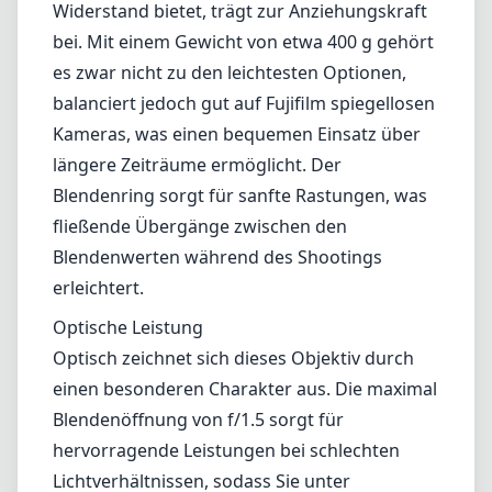
Leica M-Mount
Micro Four Thirds (MFT/M43)
Nikon F (DX/FX)
Nikon Z (DX/FX)
Sony E
Blog
Home
Fujifilm X
Meyer-Optik Gorlitz Biotar 58mm f/1.5 II
Meyer-Optik Gorlitz Biotar
58mm f/1.5 II
Fujifilm X
Testbericht
Die Meyer-Optik Gorlitz Biotar 58 mm f/1.5 II für das Fujifilm X-
Bajonett ist eine schöne Kombination aus klassischem Linsendesign
und moderner Kameratechnologie. Diese Linse ist bekannt für ihre
einzigartigen optischen Eigenschaften und ihr Bokeh, was sie zu
einer beliebten Wahl für Porträt- und Straßenfotografie macht. Sie
hat unter Fotografen, die einen Sinn für künstlerische Gestaltung