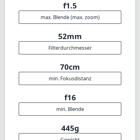
🇩🇪
Deutsch
🇬🇧
English
Ich aktualisiere die Datenbank regelmäßig. Solltest du falsche Daten
finden, ein Objektiv vermissen oder hättest gern ein neues Feature,
schick mir gern Feedback. Danke! 🎉
Zum Feedback-Formular
✕