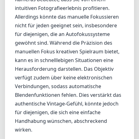
insbesondere bei Porträts verzaubernd wirken und lässt Ihr Motiv
vor einem künstlerischen Hintergrund hervorstechen. Es ist jedoch
erwähnenswert, dass die Schärfe an den Rändern bei offener Blende
etwas eingeschränkt sein kann, sich jedoch erheblich verbessert,
wenn Sie auf etwa f/2.8 schließen.
Benutzerfreundlichkeit
Die Verwendung des Biotar an Fujis X-Serie Kameras bedeutet,
dass Sie von einem intuitiven Fotografieerlebnis profitieren.
Allerdings könnte das manuelle Fokussieren nicht für jeden geeignet
sein, insbesondere für diejenigen, die an Autofokussysteme gewöhnt
sind. Während die Präzision des manuellen Fokus kreativen
Spielraum bietet, kann es in schnelllebigen Situationen eine
Herausforderung darstellen. Das Objektiv verfügt zudem über keine
elektronischen Verbindungen, sodass automatische
Blendenfunktionen fehlen. Dies verstärkt das authentische Vintage-
Gefühl, könnte jedoch für diejenigen, die sich eine einfache
Handhabung wünschen, abschreckend wirken.
Vor- und Nachteile
Vorteile