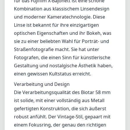
Lenses by mount
Canon EF
Canon EF-M
Canon RF
Fujifilm G
Fujifilm X
Leica L-Mount
Leica M-Mount
Micro Four Thirds (MFT/M43)
Nikon F (DX/FX)
Nikon Z (DX/FX)
Sony E
Blog
Objektive nach Mount
Canon EF
Canon EF-M
Canon RF
Fujifilm G
Fujifilm X
Leica L-Mount