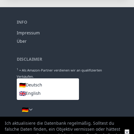
INFO
Impressum
Über
DISCLAIMER
1
= Als Amazon-Partner verdienen wir an qualifizierten
Verkäufen.
🇩🇪
Deutsch
🇬🇧
English
SPRACHEN
🇩🇪
Ich aktualisiere die Datenbank regelmäßig. Solltest du
falsche Daten finden, ein Objektiv vermissen oder hättest
✕