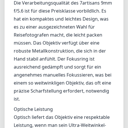
Dieses Objektiv wurde für die
Landschaftsfotografie, Architektur und sogar
Astrofotografie entwickelt, dank seines
weitreichenden Sichtfelds. Mit einer
Brennweite von 9mm bietet dieses Objektiv
eine eindrucksvolle Perspektive, bringt jedoch
auch Punkte mit sich, die potentielle Käufer
beachten sollten.
Design und Verarbeitungsqualität
Die Verarbeitungsqualität des 7artisans 9mm
f/5.6 ist für diese Preisklasse vorbildlich. Es
hat ein kompaktes und leichtes Design, was
es zu einer ausgezeichneten Wahl für
Reisefotografen macht, die leicht packen
müssen. Das Objektiv verfügt über eine
robuste Metallkonstruktion, die sich in der