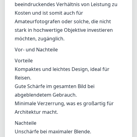
Metadaten verzichten müssen. Dennoch kann
dieser manuelle Ansatz für Fotografen, die
ihre Fähigkeiten verbessern möchten, auch
befreiend sein.
Preis-Leistungs-Verhältnis
Bei seinem Preis ist das 7artisans 9mm f/5.6
eine attraktive Option für diejenigen, die nach
einem budgetfreundlichen Ultra-
Weitwinkelobjektiv suchen. Es bietet ein
beeindruckendes Verhältnis von Leistung zu
Kosten und ist somit auch für
Amateurfotografen oder solche, die nicht
stark in hochwertige Objektive investieren
möchten, zugänglich.
Vor- und Nachteile