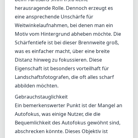
Unschärfe führen kann. Darüber hinaus zeigt
das Objektiv eine minimale Verzerrung, was
einen großen Vorteil für Architekturfotos
darstellt, obwohl bei Aufnahmen am Rand des
Bildes leichte tonnenförmige Verzerrungen
auftreten können.
Bokeh und Schärfentiefe
Als Ultra-Weitwinkelobjektiv spielt das Bokeh
beim 7artisans 9mm f/5.6 keine
herausragende Rolle. Dennoch erzeugt es
eine ansprechende Unschärfe für
Weitwinkelaufnahmen, bei denen man ein
Motiv vom Hintergrund abheben möchte. Die
Schärfentiefe ist bei dieser Brennweite groß,
was es einfacher macht, über eine breite