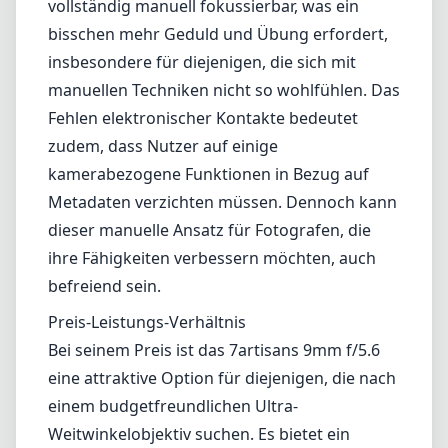
Distanz hinweg zu fokussieren. Diese
Eigenschaft ist besonders vorteilhaft für
Landschaftsfotografen, die oft alles scharf
abbilden möchten.
Gebrauchstauglichkeit
Ein bemerkenswerter Punkt ist der Mangel an
Autofokus, was einige Nutzer, die die
Bequemlichkeit des Autofokus gewöhnt sind,
abschrecken könnte. Dieses Objektiv ist
vollständig manuell fokussierbar, was ein
bisschen mehr Geduld und Übung erfordert,
insbesondere für diejenigen, die sich mit
manuellen Techniken nicht so wohlfühlen. Das
Fehlen elektronischer Kontakte bedeutet
zudem, dass Nutzer auf einige
kamerabezogene Funktionen in Bezug auf