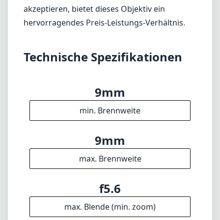
Fotografen, die ein Ultra-Weitwinkelobjektiv
für ihre Leica L-Mount Kamera benötigen.
Auch wenn es möglicherweise nicht die
zusätzlichen Funktionen teurerer Alternativen
bietet, liefert es eine solide optische Leistung,
insbesondere in den Bereichen Landschaft
und Architektur. Die manuelle Fokussierung
erfordert zwar etwas Eingewöhnung, aber für
diejenigen, die bereit sind, dies zu
akzeptieren, bietet dieses Objektiv ein
hervorragendes Preis-Leistungs-Verhältnis.
Technische Spezifikationen
9mm