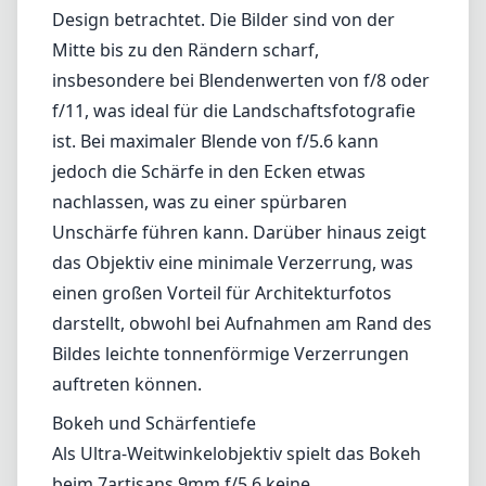
Hand stabil anfühlt. Der Fokusring ist
ausreichend gedämpft und sorgt für ein
angenehmes manuelles Fokussieren, was bei
einem so weitwinkligen Objektiv, das oft eine
präzise Scharfstellung erfordert, notwendig
ist.
Optische Leistung
Optisch liefert das Objektiv eine respektable
Leistung, wenn man sein Ultra-Weitwinkel-
Design betrachtet. Die Bilder sind von der
Mitte bis zu den Rändern scharf,
insbesondere bei Blendenwerten von f/8 oder
f/11, was ideal für die Landschaftsfotografie
ist. Bei maximaler Blende von f/5.6 kann
jedoch die Schärfe in den Ecken etwas
nachlassen, was zu einer spürbaren