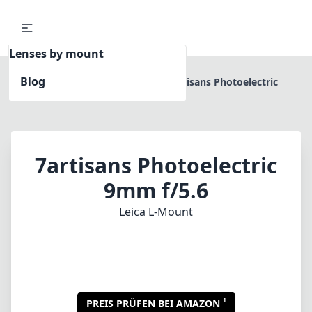
Lenses by mount
Blog
Home
Leica L-Mount
7artisans Photoelectric
9mm f/5.6
7artisans Photoelectric
9mm f/5.6
Leica L-Mount