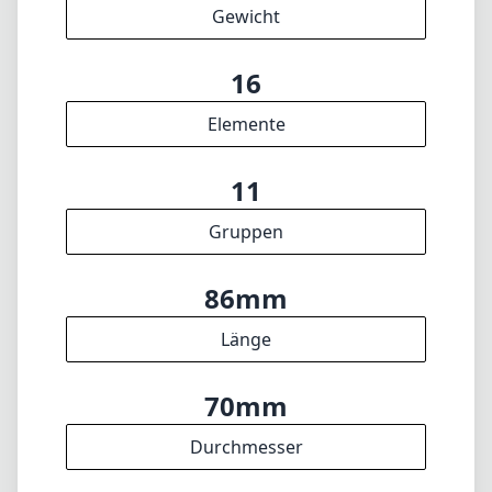
20cm
min. Fokusdistanz
f22
min. Blende
463g
Gewicht
16
Elemente
11