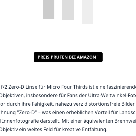
/2 Zero-D Linse für Micro Four Thirds ist eine faszinieren
Objektiven, insbesondere für Fans der Ultra-Weitwinkel-Fot
vor durch ihre Fähigkeit, nahezu verz distortionsfreie Bilder 
chnung "Zero-D" – was einen erheblichen Vorteil für Landsch
d Innenfotografie darstellt. Mit einer äquivalenten Brennw
Objektiv ein weites Feld für kreative Entfaltung.
chendsten Aspekte dieser Linse ist die große Lichtstärke vo
 beeindruckende Leistung bei schwachem Licht und sorgt f
ergrundunschärfe, die in so Weitwinkelobjektiven selten zu 
Sie nicht nur atemberaubende Panoram landschaften festh
timere Aufnahmen machen, die kreativ mit der Schärfentief
lität ist robust und fühlt sich hochwertig an, was sie zu 
n Werkzeug macht.
n Seite fehlt der Linse der Autofokus, was für einige Fotog
nnte, insbesondere für diejenigen, die Wert auf Schnelligke