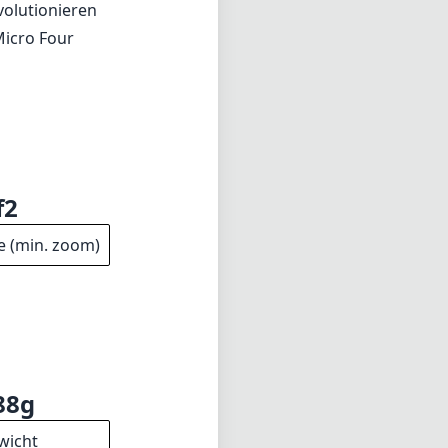
88g
wicht
2mm
änge