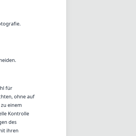
hl für
chten, ohne auf
e zu einem
lle Kontrolle
ngen des
it ihren
volutionieren
Micro Four
f2
e (min. zoom)