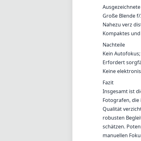
Fazit
Insgesamt ist d
Fotografen, die
Qualität verzic
robusten Beglei
schätzen. Potent
manuellen Foku
Einschränkungen
und einzigartig
Thirds System e
Technisch
6
min. Bre