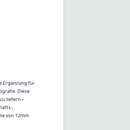
de Ergänzung für
ografie. Diese
zu liefern –
afts-,
eite von 12mm
n f/2. Dies
ür einen
finden ist. Das
alten können,
e spielen. Die
einem
rafen ein
it und