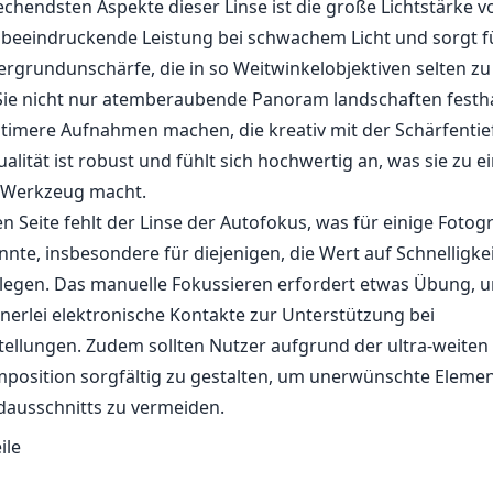
legen. Das manuelle Fokussieren erfordert etwas Übung, u
inerlei elektronische Kontakte zur Unterstützung bei
tellungen. Zudem sollten Nutzer aufgrund der ultra-weiten
mposition sorgfältig zu gestalten, um unerwünschte Eleme
dausschnitts zu vermeiden.
ile
Verarbeitungsqualität mit hochwertigem Gefühl.
2 für gute Leistung bei schwachem Licht.
ortionsfreie Bilder, ideal für Architektur- und Landschaftsf
eichtes Design, was es sehr tragbar macht.
 nur manueller Fokus.
ältiges Komponieren, um Ablenkungen in den Ecken zu ver
schen Kontakte für automatische Belichtungseinstellungen.