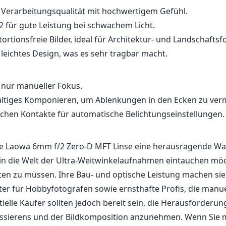
ie Laowa 6mm f/2 Zero-D MFT Linse eine herausragende Wa
 in die Welt der Ultra-Weitwinkelaufnahmen eintauchen mö
hten zu müssen. Ihre Bau- und optische Leistung machen si
ter für Hobbyfotografen sowie ernsthafte Profis, die manue
ielle Käufer sollten jedoch bereit sein, die Herausforderu
ssierens und der Bildkomposition anzunehmen. Wenn Sie m
 zurechtkommen, kann dieses Objektiv Ihre Fotografie re
e Perspektiven bieten, die nur wenige andere Objektive im 
rmöglichen.
e Spezifikationen
mm
6mm
nnweite
max. Brennweite
max. Blend