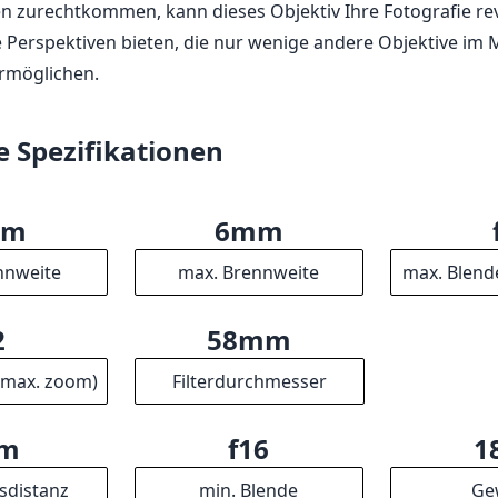
2
58mm
(max. zoom)
Filterdurchmesser
cm
f16
1
sdistanz
min. Blende
Ge
3
9
5
ente
Gruppen
L
mm
esser