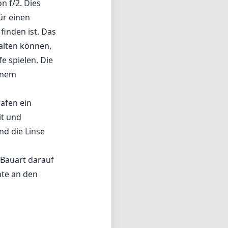
nd die Linse
 Bauart darauf
nte an den
otografie.
meiden.