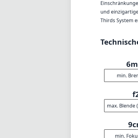
f
max. Blende 
9
min. Foku
1
Elem
61
Durchm