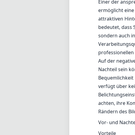
Bequemlichkeit 
verfügt über ke
Belichtungseins
achten, ihre Ko
Rändern des Bil
Vor- und Nachte
Vorteile
Ausgezeichnete 
Große Blende f/
Nahezu verz dist
Kompaktes und l
Nachteile
Kein Autofokus;
Erfordert sorgf
Keine elektroni