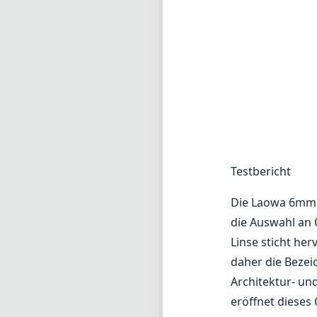
Die Laowa 6mm f
die Auswahl an 
Linse sticht her
daher die Bezei
Architektur- un
eröffnet dieses 
Einer der anspre
ermöglicht eine
attraktiven Hint
bedeutet, dass 
sondern auch in
Verarbeitungsqua
professionelle
Auf der negative
Nachteil sein kö