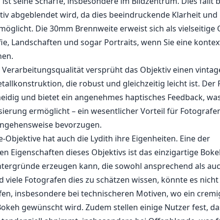
 ist seine Schärfe, insbesondere im Bildzentrum. Dies fällt 
iv abgeblendet wird, da dies beeindruckende Klarheit und 
möglicht. Die 30mm Brennweite erweist sich als vielseitige O
ie, Landschaften und sogar Portraits, wenn Sie eine kontex
en.
e Verarbeitungsqualität versprüht das Objektiv einen vinta
tallkonstruktion, die robust und gleichzeitig leicht ist. Der
eidig und bietet ein angenehmes haptisches Feedback, was
ierung ermöglicht – ein wesentlicher Vorteil für Fotografen
angehensweise bevorzugen.
e-Objektive hat auch die Lydith ihre Eigenheiten. Eine der
 Eigenschaften dieses Objektivs ist das einzigartige Boke
ntergründe erzeugen kann, die sowohl ansprechend als auc
 viele Fotografen dies zu schätzen wissen, könnte es nich
en, insbesondere bei technischeren Motiven, wo ein cremi
okeh gewünscht wird. Zudem stellen einige Nutzer fest, da