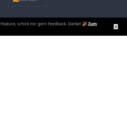
s Feature, schick mir gern Feedback. Danke! 🎉
Zum
✕