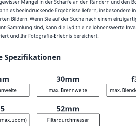
 gewisser Mängel in der Schärfe an den Rändern und den B
ann es beeindruckende Ergebnisse liefern, insbesondere in
en Bildern. Wenn Sie auf der Suche nach einem einzigarti
unt-Sammlung sind, kann die Lydith eine lohnenswerte Invest
iriert und Ihr Fotografie-Erlebnis bereichert.
e Spezifikationen
mm
30mm
f
nnweite
max. Brennweite
max. Blend
.5
52mm
(max. zoom)
Filterdurchmesser