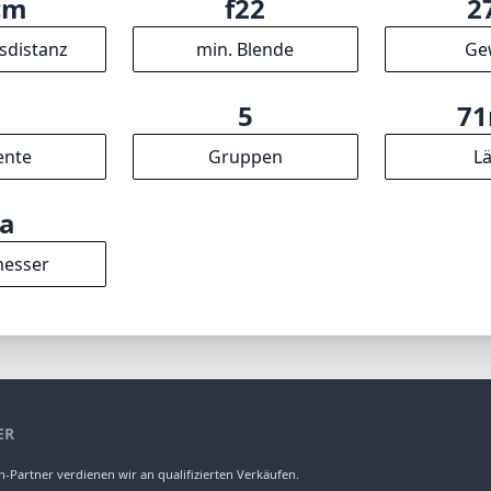
cm
f22
2
sdistanz
min. Blende
Ge
5
5
7
ente
Gruppen
L
/a
esser
ER
-Partner verdienen wir an qualifizierten Verkäufen.