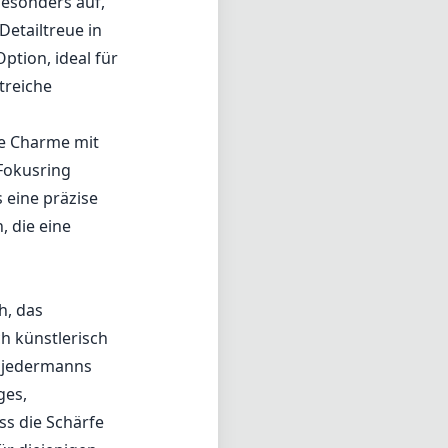
besonders auf,
Detailtreue in
ption, ideal für
treiche
ge Charme mit
 Fokusring
 eine präzise
, die eine
h, das
h künstlerisch
t jedermanns
ges,
ss die Schärfe