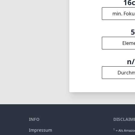
16
min. Foku
Elem
n
Durchm
INFO
DISCLAIM
Impressum
1
= Als Amazon