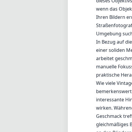
dieses Objektivs
wenn das Objekt
Ihren Bildern er
Straßenfotograf
Umgebung such
In Bezug auf di
einer soliden Me
arbeitet geschm
manuelle Fokuss
praktische Her
Wie viele Vintag
bemerkenswerten
interessante Hi
wirken. Während
Geschmack treff
gleichmäßiges B