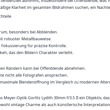
tendenziell abnimmt, insbesondere bei Offenblende, was fü
mäßige Klarheit im gesamten Bildrahmen suchen, ein Nachtei
chteile
rum, besonders bei Abblenden.
it robuster Metallbauweise.
 Fokussierung für präzise Kontrolle.
keh, das den Bildern Charakter verleiht.
 den Rändern kann bei Offenblende abnehmen.
e nicht alle Fotografen ansprechen.
maximale Blendenöffnung im Vergleich zu modernen Altern
s Meyer-Optik Gorlitz Lydith 30mm f/3.5 II ein Objektiv, da
owohl vintage Charme als auch künstlerische Interpretation 