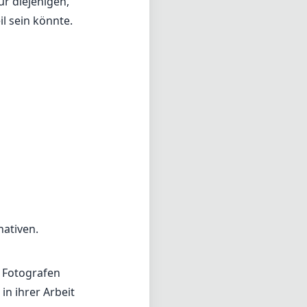
r diejenigen,
l sein könnte.
ativen.
s Fotografen
in ihrer Arbeit