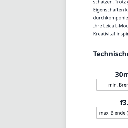
schätzen. Trotz
Eigenschaften k
durchkomponiert
Ihre Leica L-Mo
Kreativität insp
Technisch
30
min. Bre
f3
max. Blende 