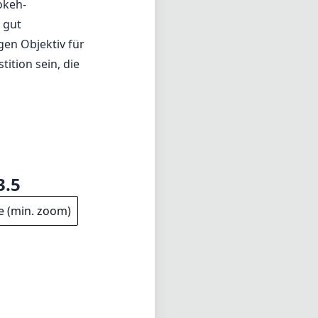
okeh-
 gut
gen Objektiv für
ition sein, die
3.5
e (min. zoom)