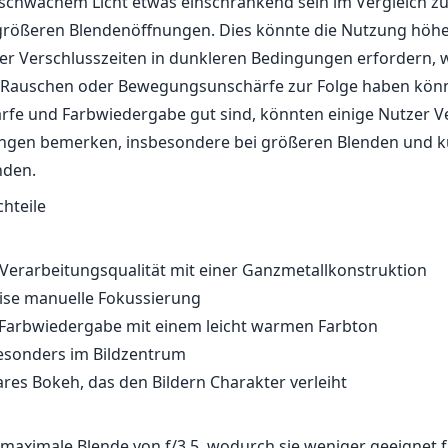
 schwachem Licht etwas einschränkend sein im Vergleich zu
 größeren Blendenöffnungen. Dies könnte die Nutzung höh
r Verschlusszeiten in dunkleren Bedingungen erfordern, 
Rauschen oder Bewegungsunschärfe zur Folge haben könn
rfe und Farbwiedergabe gut sind, könnten einige Nutzer 
ungen bemerken, insbesondere bei größeren Blenden und 
nden.
chteile
erarbeitungsqualität mit einer Ganzmetallkonstruktion
ise manuelle Fokussierung
arbwiedergabe mit einem leicht warmen Farbton
esonders im Bildzentrum
es Bokeh, das den Bildern Charakter verleiht
maximale Blende von f/3.5, wodurch sie weniger geeignet f