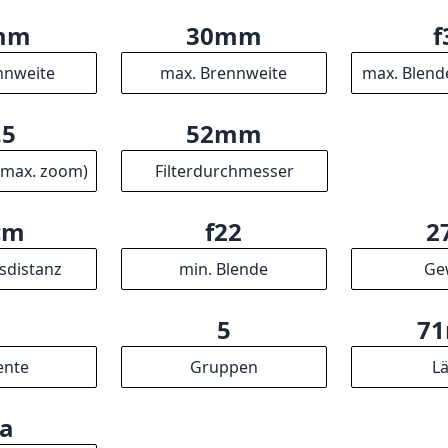
mm
30mm
f
nnweite
max. Brennweite
max. Blend
.5
52mm
(max. zoom)
Filterdurchmesser
cm
f22
2
sdistanz
min. Blende
Ge
5
5
7
ente
Gruppen
L
/a