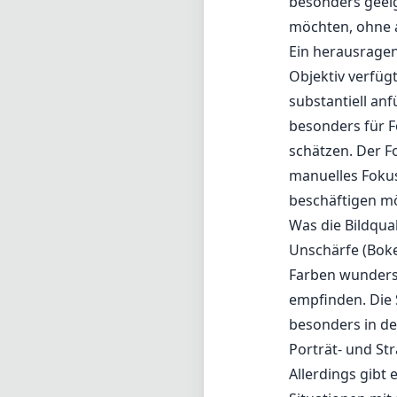
besonders geeig
möchten, ohne a
Ein herausragen
Objektiv verfüg
substantiell anf
besonders für F
schätzen. Der F
manuelles Fokuss
beschäftigen m
Was die Bildqual
Unschärfe (Boke
Farben wundersc
empfinden. Die 
besonders in der
Porträt- und St
Allerdings gibt 