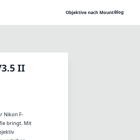
Blog
Objektive nach Mount
3.5 II
ür Nikon F-
ie bringt. Mit
jektiv