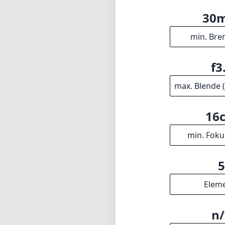
30
min. Bre
f3
max. Blende 
16
min. Foku
Elem
n