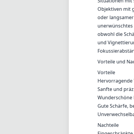
Situationen mit
Objektiven mit
oder langsamere
unerwünschtes 
obwohl die Schä
und Vignettier
Fokussierabstä
Vorteile und Na
Vorteile
Hervorragende V
Sanfte und präz
Wunderschöne F
Gute Schärfe, b
Unverwechselbar
Nachteile
Eingeschränkte 