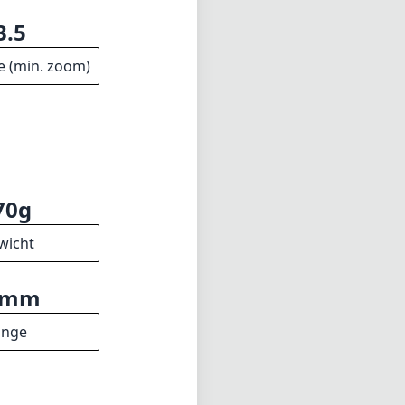
3.5
e (min. zoom)
70g
wicht
1mm
änge