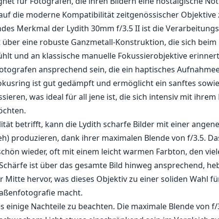
net für Fotografen, die ihren Bildern eine nostalgische Not
uf die moderne Kompatibilität zeitgenössischer Objektive 
des Merkmal der Lydith 30mm f/3.5 II ist die Verarbeitungs
t über eine robuste Ganzmetall-Konstruktion, die sich beim
ühlt und an klassische manuelle Fokussierobjektive erinner
otografen ansprechend sein, die ein haptisches Aufnahmee
okusring ist gut gedämpft und ermöglicht ein sanftes sowie
ieren, was ideal für all jene ist, die sich intensiv mit ihr
öchten.
ität betrifft, kann die Lydith scharfe Bilder mit einer ange
h) produzieren, dank ihrer maximalen Blende von f/3.5. Das
hön wieder, oft mit einem leicht warmen Farbton, den viele 
Schärfe ist über das gesamte Bild hinweg ansprechend, heb
 Mitte hervor, was dieses Objektiv zu einer soliden Wahl fü
raßenfotografie macht.
es einige Nachteile zu beachten. Die maximale Blende von f/