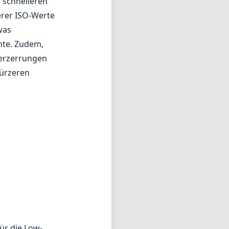
 schnelleren
erer ISO-Werte
was
te. Zudem,
Verzerrungen
kürzeren
ür die Low-