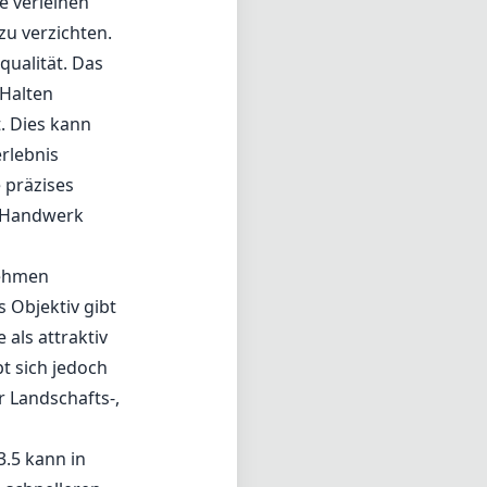
e verleihen
zu verzichten.
qualität. Das
 Halten
t. Dies kann
rlebnis
 präzises
em Handwerk
nehmen
 Objektiv gibt
als attraktiv
t sich jedoch
r Landschafts-,
3.5 kann in