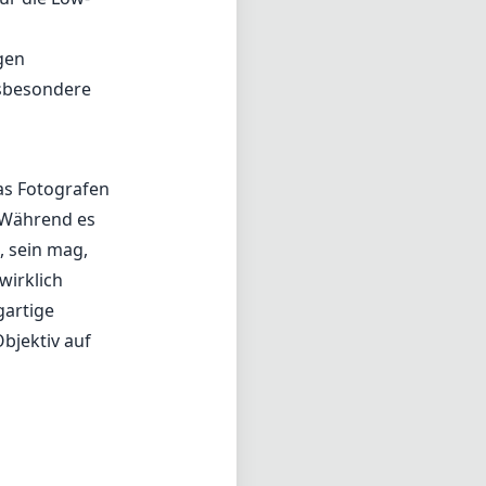
gen
nsbesondere
das Fotografen
. Während es
, sein mag,
wirklich
gartige
bjektiv auf