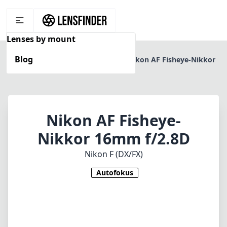
Lenses by mount
Blog
Home
Nikon F (DX/FX)
Nikon AF Fisheye-Nikkor
16mm f/2.8D
Nikon AF Fisheye-
Nikkor 16mm f/2.8D
Nikon F (DX/FX)
Autofokus