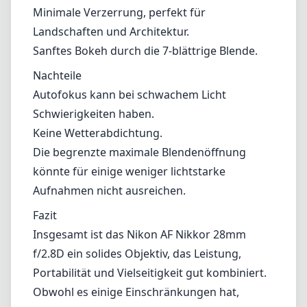
Aufnahmen nicht ausreichen.
Fazit
Insgesamt ist das Nikon AF Nikkor 28mm
f/2.8D ein solides Objektiv, das Leistung,
Portabilität und Vielseitigkeit gut kombiniert.
Obwohl es einige Einschränkungen hat,
insbesondere in der Autofokusleistung und
der maximalen Blendenöffnung, bleibt es eine
ausgezeichnete Wahl für diejenigen, die ein
zuverlässiges Weitwinkelobjektiv in ihrem
Sortiment benötigen. Egal, ob Sie ein
erfahrener Fotograf oder ein Neuling sind,
dieses Objektiv bietet eine tolle Möglichkeit,
verschiedene Fotostile und Umgebungen zu
erkunden, ohne das Budget zu sprengen.