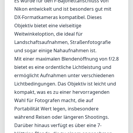
Lichtbedingungen. Das Objektiv ist leicht und
kompakt, was es zu einer hervorragenden
Wahl für Fotografen macht, die auf
Portabilität Wert legen, insbesondere
während Reisen oder längeren Shootings.
Darüber hinaus verfügt es über eine 7-
blättrige Blende, die zu einem angenehmen
Bokeh beiträgt und die ästhetische Qualität
Ihrer Fotos verbessert.
Die optische Qualität des Objektivs ist
lobenswert, mit guter Schärfe von der Mitte
bis in die Ecken, insbesondere bei Blenden
von f/4 oder f/5.6. Es zeigt auch eine minimale
Verzerrung, was ein bemerkenswerter Vorteil
für Architektur- oder Landschaftsaufnahmen
ist, bei denen gerade Linien entscheidend