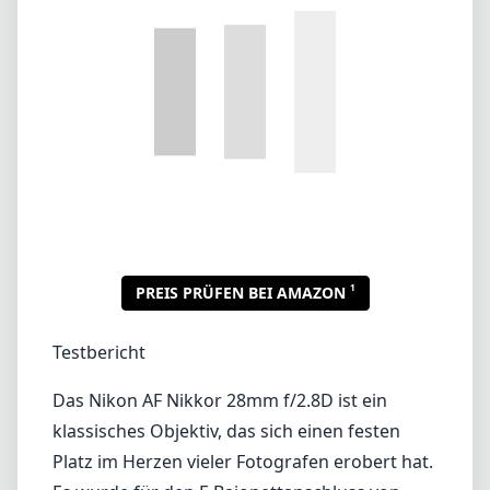
1
PREIS PRÜFEN BEI AMAZON
Testbericht
Das Nikon AF Nikkor 28mm f/2.8D ist ein
klassisches Objektiv, das sich einen festen
Platz im Herzen vieler Fotografen erobert hat.
Es wurde für den F-Bajonettanschluss von
Nikon entwickelt und ist besonders gut mit
DX-Formatkameras kompatibel. Dieses
Objektiv bietet eine vielseitige
Weitwinkeloption, die ideal für
Landschaftsaufnahmen, Straßenfotografie
und sogar einige Nahaufnahmen ist.
Mit einer maximalen Blendenöffnung von f/2.8
bietet es eine ordentliche Lichtleistung und
ermöglicht Aufnahmen unter verschiedenen