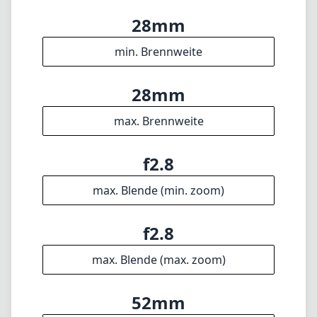
max. Blende (min. zoom)
f2.8
max. Blende (max. zoom)
52mm
Filterdurchmesser
25cm
min. Fokusdistanz
f22
min. Blende