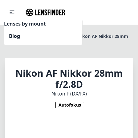
Lenses by mount
Blog
Home
Nikon F (DX/FX)
Nikon AF Nikkor 28mm
f/2.8D
Nikon AF Nikkor 28mm
f/2.8D
Nikon F (DX/FX)
Autofokus