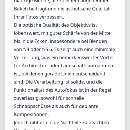
sind. Die Verarbeitung ist solide, und die
Funktionalität des Autofokus ist in der Regel
zuverlässig, sowohl für schnelle
Schnappschüsse als auch für geplante
Kompositionen.
Jedoch gibt es einige Nachteile zu beachten.
Das Autofokussystem, obwohl
zufriedenstellend, kann bei sehr schwachem
Licht oder sich schnell bewegenden Motiven
Schwierigkeiten haben. Zudem verfügt das
Objektiv über keine Wetterabdichtung,
weshalb Vorsicht geboten ist, wenn bei
widrigen Wetterbedingungen fotografiert
wird. Die Blende von f/2.8 ist zwar nutzbar,
könnte jedoch für manche Fotografen, die
eine höhere Lichtempfindlichkeit benötigen,