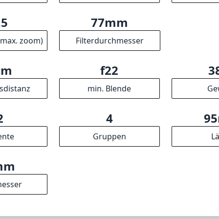
esamt bietet dieses Objektiv ein hervorragendes Preis-Leist
Bedürfnisse vieler Enthusiasten, während es viel Raum für Kre
e Spezifikationen
mm
35mm
f
nnweite
max. Brennweite
max. Blend
.5
77mm
(max. zoom)
Filterdurchmesser
cm
f22
3
sdistanz
min. Blende
Ge