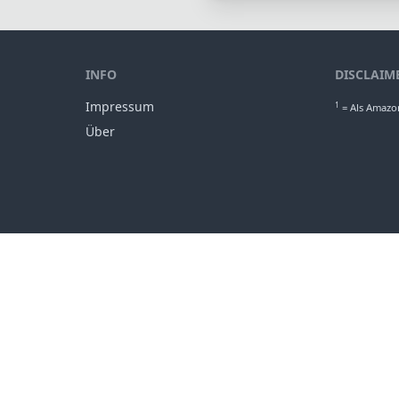
1
Elem
83
Durchm
INFO
DISCLAIM
Impressum
1
= Als Amazon
Über