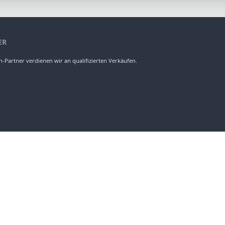
2
4
9
ente
Gruppen
L
mm
esser
ER
-Partner verdienen wir an qualifizierten Verkäufen.