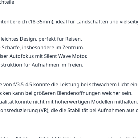
zu erregen. Das Objektiv verfügt zudem über eine wetterf
ie einen gewissen Schutz gegen Staub und Feuchtigkeit bie
 Freien von Vorteil sein kann.
das Objektiv auch seine Nachteile. Die relativ langsamere m
elseitigkeit bei schwachem Licht einschränken. Zudem mag 
alität gut sein, doch könnte sie nicht so hochwertig wirken
rwertigen Objektiven. Auch die fehlende VR (Vibrationsre
onen, die viel aus der Hand fotografieren, insbesondere b
leobjektivende, ein entscheidender Nachteil sein.
chteile
itenbereich (18-35mm), ideal für Landschaften und vielseit
eichtes Design, perfekt für Reisen.
 Schärfe, insbesondere im Zentrum.
eiser Autofokus mit Silent Wave Motor.