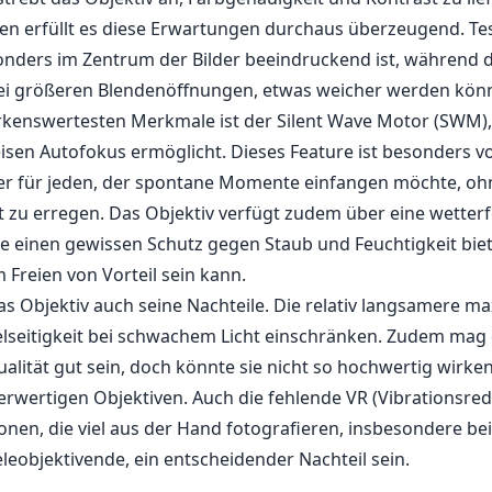
len Blende von f/3.5-4.5 bietet das Objektiv eine anständig
ichtverhältnissen. Die f/3.5-Blende am Weitwinkelende ist
leren Situationen, während die f/4.5 am Teleobjektivendes e
te ermöglicht, ohne zu viel an Licht zu verlieren. Trotz die
 ist es wichtig, seine Leistung in schwach beleuchteten U
, wo man sich möglicherweise ein lichtstärkeres Objektiv w
nstruktion des AF-S Nikkor 18-35mm wurde entwickelt, um
d Verzerrungen zu minimieren und gestochen scharfe Bild
d zu erzeugen. Durch den Einsatz von ED (Extra-low Dispers
trebt das Objektiv an, Farbgenauigkeit und Kontrast zu lief
en erfüllt es diese Erwartungen durchaus überzeugend. Tes
onders im Zentrum der Bilder beeindruckend ist, während d
ei größeren Blendenöffnungen, etwas weicher werden kön
kenswertesten Merkmale ist der Silent Wave Motor (SWM),
isen Autofokus ermöglicht. Dieses Feature ist besonders vor
er für jeden, der spontane Momente einfangen möchte, oh