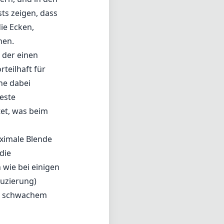
e Leistung bei
 besonders
ine etwas
ser
mgebungen zu
ünscht.
 chromatische
er über das
ion)-
ern, und in den
ts zeigen, dass
ie Ecken,
nen.
 der einen
teilhaft für
ne dabei