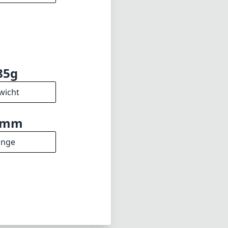
ungs-Verhältnis
ativität in der
3.5
e (min. zoom)
85g
wicht