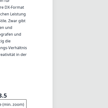
nschränken.
 der Hand
on für
ihre DX-Format
schen Leistung
ile. Zwar gibt
ien und
tografen und
ig die