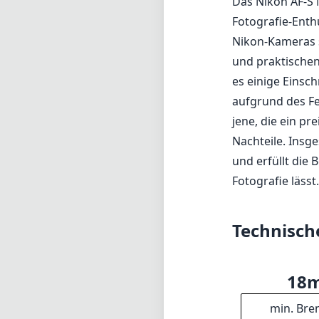
Wetterfeste Kon
Nachteile
Maximale Blende
Schärfe in den 
Verarbeitungsqu
Fehlende Vibrat
beeinträchtigt.
Fazit
Das Nikon AF-S 
Fotografie-Enthu
Nikon-Kameras s
und praktischen 
es einige Einsc
aufgrund des Fe
jene, die ein p