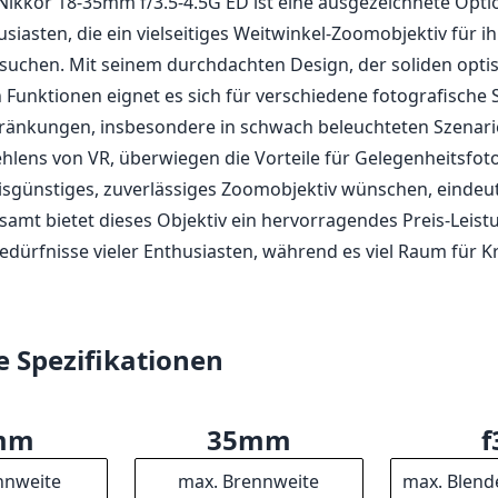
struktion für Aufnahmen im Freien.
 von f/3.5-4.5 könnte die Leistung bei schwachem Licht ei
Ecken kann bei größeren Blendenöffnungen weicher sein.
alität könnte nicht mit höherwertigen Modellen mithalten.
ionsreduzierung (VR), die die Stabilität bei Aufnahmen aus
Nikkor 18-35mm f/3.5-4.5G ED ist eine ausgezeichnete Opti
siasten, die ein vielseitiges Weitwinkel-Zoomobjektiv für 
uchen. Mit seinem durchdachten Design, der soliden opti
Funktionen eignet es sich für verschiedene fotografische St
hränkungen, insbesondere in schwach beleuchteten Szenar
hlens von VR, überwiegen die Vorteile für Gelegenheitsfo
reisgünstiges, zuverlässiges Zoomobjektiv wünschen, eindeut