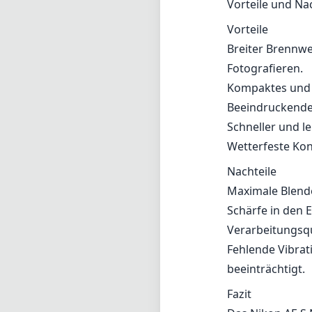
Aufmerksamkeit 
Konstruktion, d
Fotografieren im
Allerdings hat 
könnte seine Vi
Verarbeitungsqu
von Nikons höhe
könnte für Pers
Licht oder am Te
Vorteile und Na
Vorteile
Breiter Brennwe
Fotografieren.
Kompaktes und l
Beeindruckende
Schneller und l