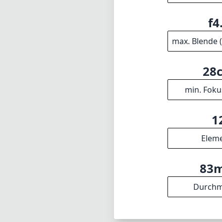
Nachteile. Insg
und erfüllt die 
Fotografie lässt.
Technisch
18
min. Bre
f4
max. Blende 
28
min. Foku