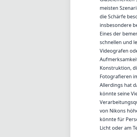
Mit einer maxima
verschiedenen L
nützlich bei hel
größere Reichwei
Spezifikationen
berücksichtigen
Die optische Ko
Aberrationen un
gesamte Bildfel
Glaselementen s
meisten Szenari
die Schärfe bes
insbesondere b
Eines der bemer
schnellen und le
Videografen od