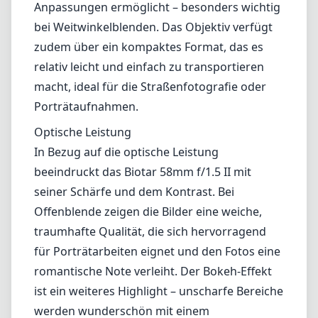
Leica M-Mount
Micro Four Thirds (MFT/M43)
Nikon F (DX/FX)
Nikon Z (DX/FX)
Sony E
Blog
Home
Nikon Z (DX/FX)
Meyer-Optik Gorlitz Biotar 58mm
f/1.5 II
Meyer-Optik Gorlitz Biotar
58mm f/1.5 II
Nikon Z (DX/FX)
Testbericht
Das Meyer-Optik Gorlitz Biotar 58mm f/1.5 II ist ein faszinierendes
Objektiv, das einen einzigartigen Charakter an den Nikon Z-Mount
bringt. Mit seinen nostalgischen Wurzeln wurde dieses Objektiv
entwickelt, um Erinnerungen zu wecken und gleichzeitig moderne
Leistung zu bieten, was es ideal für Fotografen macht, die sowohl