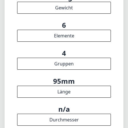
🇩🇪
Deutsch
🇬🇧
English
Ich aktualisiere die Datenbank regelmäßig. Solltest du falsche Daten
finden, ein Objektiv vermissen oder hättest gern ein neues Feature,
schick mir gern Feedback. Danke! 🎉
Zum Feedback-Formular
✕