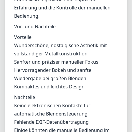
deutlich, wenn man die Blende schließt, was es vielseitig für
verschiedene Aufnahmebedingungen macht.
Handhabung und Kompatibilität
Das Objektiv ist vollständig mit dem Nikon Z-System kompatibel,
und die Nutzer werden die einfache Integration in die moderne
Kamerawelt zu schätzen wissen. Es fehlen elektronische Kontakte,
was bedeutet, dass keine automatische Blendensteuerung oder
EXIF-Datenübertragung vorhanden ist. Dies könnte einige Benutzer
stören, doch viele Enthusiasten genießen die haptische Erfahrung
und die Kontrolle der manuellen Bedienung.
Vor- und Nachteile
Vorteile
Wunderschöne, nostalgische Ästhetik mit vollständiger
Metallkonstruktion
Sanfter und präziser manueller Fokus
Hervorragender Bokeh und sanfte Wiedergabe bei großen
Blenden
Kompaktes und leichtes Design