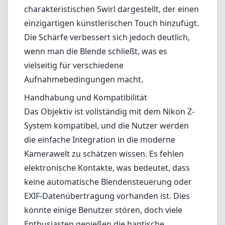
Ästhetik als auch Funktionalität schätzen.
Verarbeitungsqualität und Design
Eines der auffälligsten Merkmale des Biotar ist sein
beeindruckendes Design. Die komplett aus Metall gefertigte
Bauweise und das klassische Erscheinungsbild machen es zu einer
wunderschönen Ergänzung jeder Kameraausstattung. Der Fokusring
ist leichtgängig und gut gedämpft, was präzise Anpassungen
ermöglicht – besonders wichtig bei Weitwinkelblenden. Das
Objektiv verfügt zudem über ein kompaktes Format, das es relativ
leicht und einfach zu transportieren macht, ideal für die
Straßenfotografie oder Porträtaufnahmen.
Optische Leistung
In Bezug auf die optische Leistung beeindruckt das Biotar 58mm
f/1.5 II mit seiner Schärfe und dem Kontrast. Bei Offenblende
zeigen die Bilder eine weiche, traumhafte Qualität, die sich
hervorragend für Porträtarbeiten eignet und den Fotos eine
romantische Note verleiht. Der Bokeh-Effekt ist ein weiteres
Highlight – unscharfe Bereiche werden wunderschön mit einem
charakteristischen Swirl dargestellt, der einen einzigartigen
künstlerischen Touch hinzufügt. Die Schärfe verbessert sich jedoch