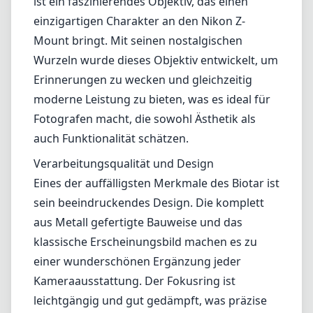
Lenses by mount
Canon EF
Canon EF-M
Canon RF
Fujifilm G
Fujifilm X
Leica L-Mount
Leica M-Mount
Micro Four Thirds (MFT/M43)
Nikon F (DX/FX)
Nikon Z (DX/FX)
Sony E
Blog
Objektive nach Mount
Canon EF
Canon EF-M
Canon RF
Fujifilm G
Fujifilm X
Leica L-Mount