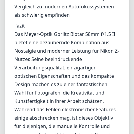
Nachteile
Keine elektronischen Kontakte für automatische
Blendensteuerung
Fehlende EXIF-Datenübertragung
Einige könnten die manuelle Bedienung im Vergleich zu
modernen Autofokussystemen als schwierig empfinden
Fazit
Das Meyer-Optik Gorlitz Biotar 58mm f/1.5 II bietet eine
bezaubernde Kombination aus Nostalgie und moderner Leistung für
Nikon Z-Nutzer. Seine beeindruckende Verarbeitungsqualität,
einzigartigen optischen Eigenschaften und das kompakte Design
machen es zu einer fantastischen Wahl für Fotografen, die
Kreativität und Kunstfertigkeit in ihrer Arbeit schätzen. Während
das Fehlen elektronischer Features einige abschrecken mag, ist
dieses Objektiv für diejenigen, die manuelle Kontrolle und eine
ausgefallene Bildqualität genießen, eine lohnenswerte Investition,
die sich in jeder Sammlung hervorhebt.
Technische Spezifikationen
58mm