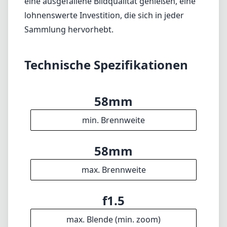
min. Brennweite
58mm
max. Brennweite
f1.5
max. Blende (min. zoom)
f1.5
max. Blende (max. zoom)
52mm
Filterdurchmesser
70cm
min. Fokusdistanz
f16
min. Blende
445g
Gewicht
6
Elemente
4
Gruppen
95mm
Länge
n/a
Durchmesser
Info
Impressum
Über
Disclaimer