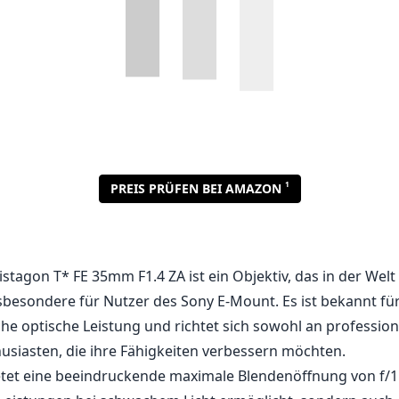
istagon T* FE 35mm F1.4 ZA ist ein Objektiv, das in der Welt
nsbesondere für Nutzer des Sony E-Mount. Es ist bekannt für
e optische Leistung und richtet sich sowohl an profession
husiasten, die ihre Fähigkeiten verbessern möchten.
etet eine beeindruckende maximale Blendenöffnung von f/1.4
Leistungen bei schwachem Licht ermöglicht, sondern auch 
) erzeugt, die oft bei Portrait- und kreativer Fotografie g
 sorgt dafür, dass das Objektiv über das gesamte Bildfeld
erzerrungen und Koma liefert. Dies macht es zu einer aus
haftsfotografen, die Klarheit von Rand zu Rand benötigen.
gsqualität des Carl Zeiss Distagon T* ist ein weiteres her
nem soliden Metallgehäuse und Wetterschutz bietet es Rob
Aufnahmebedingungen und ermöglicht Fotografen, beeindr
e sich um die Witterung sorgen zu müssen. Seine kompakt
Blendenöffnung macht es zu einer äußerst tragbaren Option, 