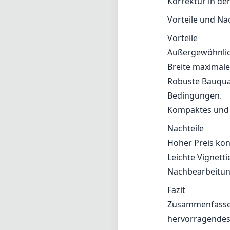
Hoher Preis kö
Leichte Vignett
Nachbearbeitun
Fazit
Zusammenfassend
hervorragendes 
und exzellente B
optische Aberra
überragende Lei
ernsthafte Fotog
Mount-System s
Technisch