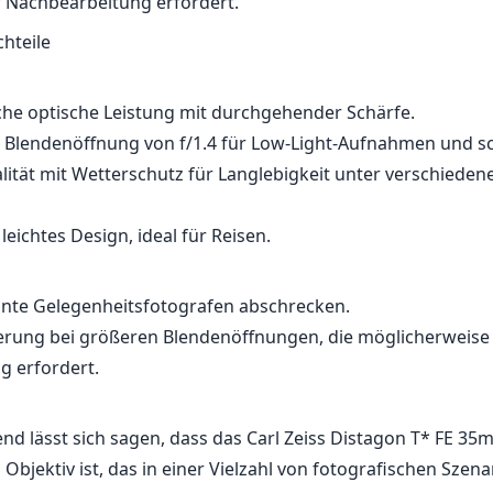
nnte Gelegenheitsfotografen abschrecken.
ierung bei größeren Blendenöffnungen, die möglicherweise
g erfordert.
 lässt sich sagen, dass das Carl Zeiss Distagon T* FE 35m
Objektiv ist, das in einer Vielzahl von fotografischen Szen
ildqualität sowie Vielseitigkeit bietet. Obwohl die Kosten un
tionen für einige Nutzer Bedenken hervorrufen könnten, 
stung und Verarbeitungsqualität es zu einer lohnenswerten
rafen, die ein zuverlässiges und leistungsstarkes Objektiv 
uchen.
e Spezifikationen