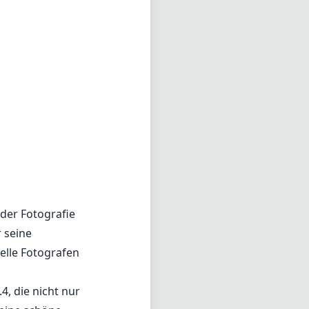
 der Fotografie
 seine
elle Fotografen
, die nicht nur
eine schöne
esucht wird. Das
 hinweg Schärfe
gezeichneten
vorzuhebendes
ustheit unter
uckende Bilder
e Größe im
die ideal für