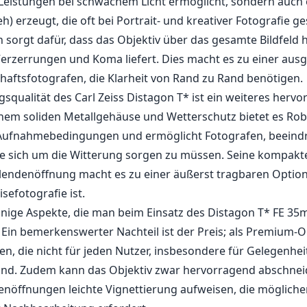
sefotografie ist.
einige Aspekte, die man beim Einsatz des Distagon T* FE 35
 Ein bemerkenswerter Nachteil ist der Preis; als Premium-Ob
n, die nicht für jeden Nutzer, insbesondere für Gelegenhei
sind. Zudem kann das Objektiv zwar hervorragend abschnei
nöffnungen leichte Vignettierung aufweisen, die mögliche
r Nachbearbeitung erfordert.
chteile
he optische Leistung mit durchgehender Schärfe.
 Blendenöffnung von f/1.4 für Low-Light-Aufnahmen und s
ität mit Wetterschutz für Langlebigkeit unter verschieden
eichtes Design, ideal für Reisen.