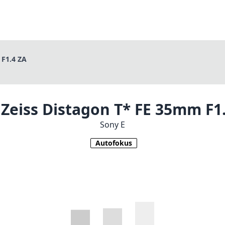
 F1.4 ZA
 Zeiss Distagon T* FE 35mm F1
Sony E
Autofokus
1
PREIS PRÜFEN BEI AMAZON