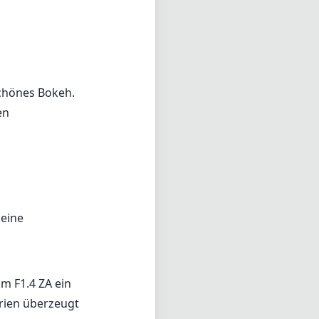
 eine
m F1.4 ZA ein
arien überzeugt
d leichte
machen die
 Investition für
für das Sony E-