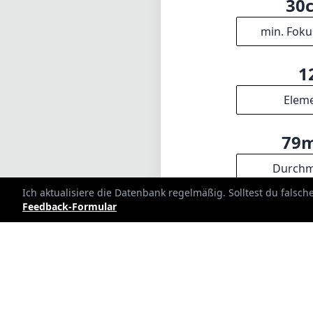
INFO
DISCLAIM
Impressum
1
= Als Amazon
Über
Ich aktualisiere die Datenbank regelmäßig. Solltest du falsc
Feedback-Formular