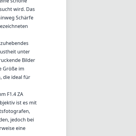
mm F1.4 ZA
jektiv ist es mit
tsfotografen,
den, jedoch bei
rweise eine
chönes Bokeh.
en