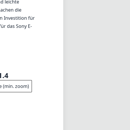
1.4
e (min. zoom)
30g
wicht
2mm
änge