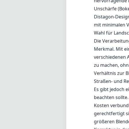
Straßen- und Rei
Es gibt jedoch 
beachten sollte.
Kosten verbunde
gerechtfertigt 
größeren Blende
Korrektur in de
Vorteile und Na
Vorteile
Außergewöhnlic
Breite maximale
Robuste Bauqual
Bedingungen.
Kompaktes und l
Nachteile