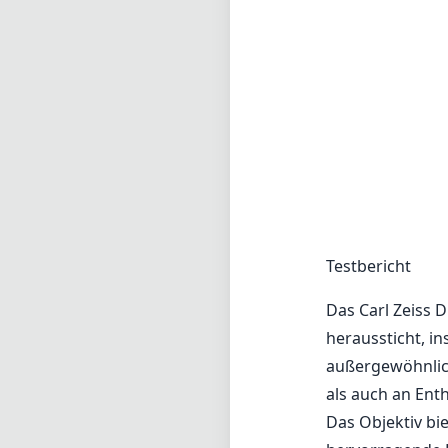
Testbericht
Das Carl Zeiss D
heraussticht, i
außergewöhnlich
als auch an Ent
Das Objektiv bi
hervorragende 
Unschärfe (Bokeh
Distagon-Design
mit minimalen V
Wahl für Landsc
Die Verarbeitun
Merkmal. Mit ei
verschiedenen 
zu machen, ohn
Verhältnis zur 