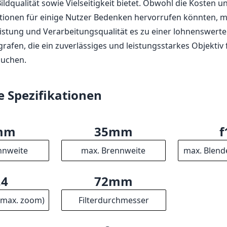
mm
35mm
f
nnweite
max. Brennweite
max. Blend
.4
72mm
(max. zoom)
Filterdurchmesser
cm
f16
6
sdistanz
min. Blende
Ge
2
8
11
ente
Gruppen
L
mm
esser