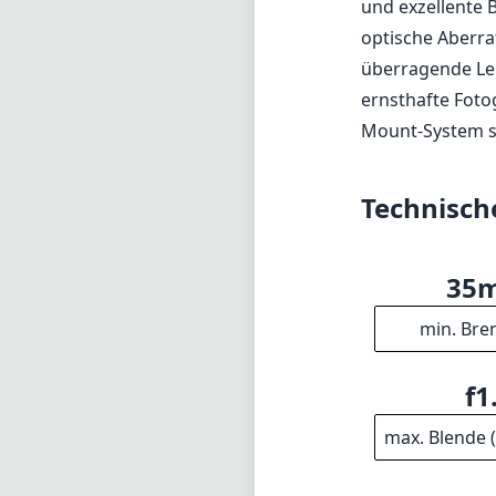
35
min. Bre
f1
max. Blende 
30
min. Foku
1
Elem
79
Durchm