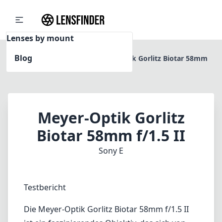
Lenses by mount
Blog
Home
Sony E
Meyer-Optik Gorlitz Biotar 58mm
f/1.5 II
Meyer-Optik Gorlitz
Biotar 58mm f/1.5 II
Sony E
Testbericht
Die Meyer-Optik Gorlitz Biotar 58mm f/1.5 II