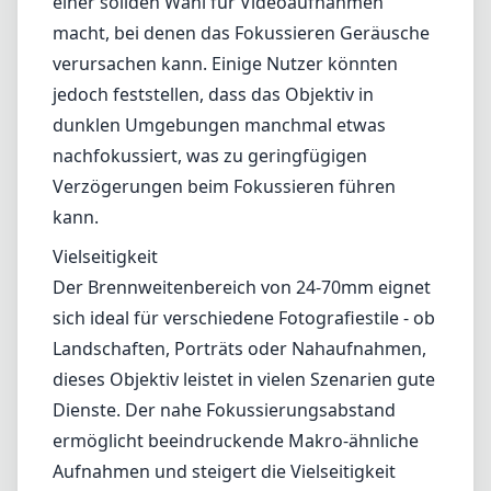
bemerkenswert; sie kann bis zu 3
Blendenstufen kompensieren, was in
lichtschwachen Situationen äußerst hilfreich
ist.
Autofokussystem
Das Autofokussystem ist dank der
integrierten Ultraschalle Motors (USM) schnell
und präzise. Es arbeitet relativ leise, was es zu
einer soliden Wahl für Videoaufnahmen
macht, bei denen das Fokussieren Geräusche
verursachen kann. Einige Nutzer könnten
jedoch feststellen, dass das Objektiv in
dunklen Umgebungen manchmal etwas
nachfokussiert, was zu geringfügigen
Verzögerungen beim Fokussieren führen