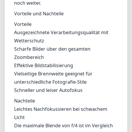
kann.
Vielseitigkeit
Der Brennweitenbereich von 24-70mm eignet
sich ideal für verschiedene Fotografiestile - ob
Landschaften, Porträts oder Nahaufnahmen,
dieses Objektiv leistet in vielen Szenarien gute
Dienste. Der nahe Fokussierungsabstand
ermöglicht beeindruckende Makro-ähnliche
Aufnahmen und steigert die Vielseitigkeit
noch weiter.
Vorteile und Nachteile
Vorteile
Ausgezeichnete Verarbeitungsqualität mit
Wetterschutz
Scharfe Bilder über den gesamten