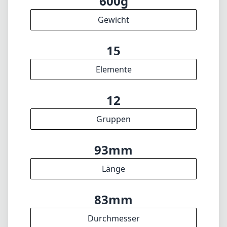
Filterdurchmesser
38cm
min. Fokusdistanz
f22
min. Blende
600g
Gewicht
15
Elemente