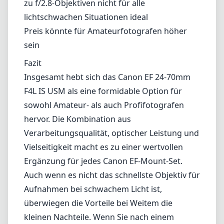
Zoombereich
Effektive Bildstabilisierung
Vielseitige Brennweite geeignet für
unterschiedliche Fotografie-Stile
Schneller und leiser Autofokus
Nachteile
Leichtes Nachfokussieren bei schwachem
Licht
Die maximale Blende von f/4 ist im Vergleich
zu f/2.8-Objektiven nicht für alle
lichtschwachen Situationen ideal
Preis könnte für Amateurfotografen höher
sein
Fazit
Insgesamt hebt sich das Canon EF 24-70mm
F4L IS USM als eine formidable Option für