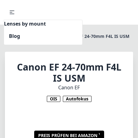
Lenses by mount
Blog
Home
Canon EF
Canon EF 24-70mm F4L IS USM
Canon EF 24-70mm F4L
IS USM
Canon EF
OIS
Autofokus