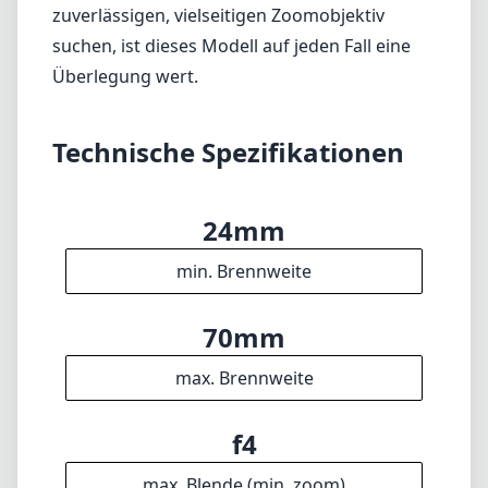
sowohl Amateur- als auch Profifotografen
hervor. Die Kombination aus
Verarbeitungsqualität, optischer Leistung und
Vielseitigkeit macht es zu einer wertvollen
Ergänzung für jedes Canon EF-Mount-Set.
Auch wenn es nicht das schnellste Objektiv für
Aufnahmen bei schwachem Licht ist,
überwiegen die Vorteile bei Weitem die
kleinen Nachteile. Wenn Sie nach einem
zuverlässigen, vielseitigen Zoomobjektiv
suchen, ist dieses Modell auf jeden Fall eine
Überlegung wert.
Technische Spezifikationen