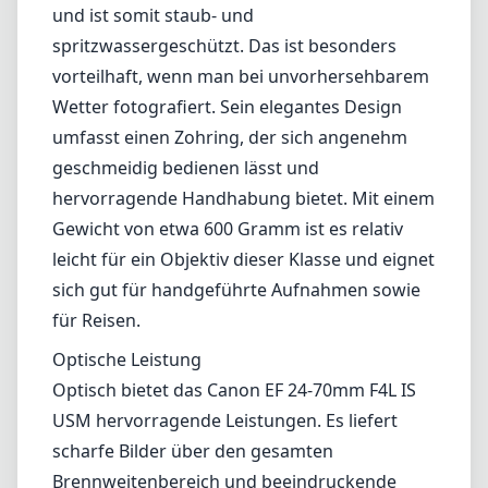
Canons renommierter L-Serie wurde dieses
Objektiv entwickelt, um den Anforderungen
der professionellen Fotografie gerecht zu
werden, während es den Vorteil einer
konstanten Blende von f/4 über den
gesamten Zoombereich bietet.
Verarbeitungsqualität und Design
Das Objektiv zeichnet sich durch eine robuste
Bauweise aus, die typisch für die L-Serie ist,
und ist somit staub- und
spritzwassergeschützt. Das ist besonders
vorteilhaft, wenn man bei unvorhersehbarem
Wetter fotografiert. Sein elegantes Design
umfasst einen Zohring, der sich angenehm
geschmeidig bedienen lässt und
hervorragende Handhabung bietet. Mit einem