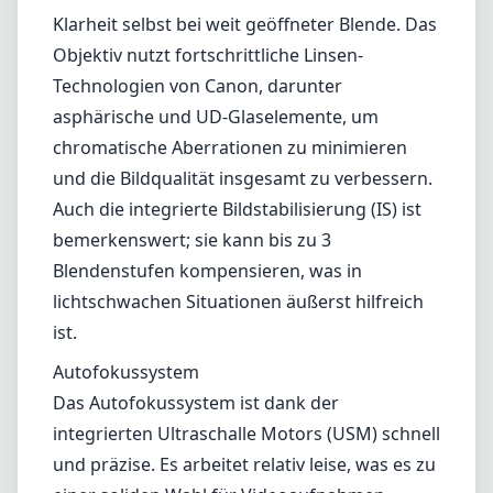
Gewicht von etwa 600 Gramm ist es relativ
leicht für ein Objektiv dieser Klasse und eignet
sich gut für handgeführte Aufnahmen sowie
für Reisen.
Optische Leistung
Optisch bietet das Canon EF 24-70mm F4L IS
USM hervorragende Leistungen. Es liefert
scharfe Bilder über den gesamten
Brennweitenbereich und beeindruckende
Klarheit selbst bei weit geöffneter Blende. Das
Objektiv nutzt fortschrittliche Linsen-
Technologien von Canon, darunter
asphärische und UD-Glaselemente, um
chromatische Aberrationen zu minimieren
und die Bildqualität insgesamt zu verbessern.
Auch die integrierte Bildstabilisierung (IS) ist