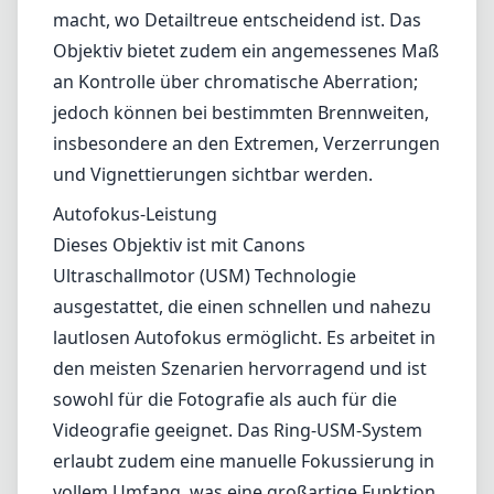
ausgestattet, die einen schnellen und nahezu
lautlosen Autofokus ermöglicht. Es arbeitet in
den meisten Szenarien hervorragend und ist
sowohl für die Fotografie als auch für die
Videografie geeignet. Das Ring-USM-System
erlaubt zudem eine manuelle Fokussierung in
vollem Umfang, was eine großartige Funktion
für diejenigen ist, die präzise Anpassungen
beim Fokussieren vornehmen möchten.
Vielseitigkeit
Eine der herausragenden Eigenschaften des
Canon EF 35-350mm ist seine Vielseitigkeit.
Der breite Brennweitenbereich macht es für
unterschiedliche Aufnahmesituationen
geeignet. Egal ob Sie expansive Landschaften