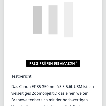
1
PREIS PRÜFEN BEI AMAZON
Testbericht
Das Canon EF 35-350mm f/3.5-5.6L USM ist ein
vielseitiges Zoomobjektiv, das einen weiten
Brennweitenbereich mit der hochwertigen
Verarbeitung vereint, für die die L-Serie von
Canon bekannt ist. Dieses Objektiv wurde
speziell für Canons EF-Bajonettkameras
entwickelt und eignet sich ideal für
Fotografen, die alles von Landschaften bis
Wildtieren festhalten möchten, ohne ständig
die Objektive wechseln zu müssen.
Verarbeitung und Design
Die Verarbeitungsqualität dieses Objektivs ist