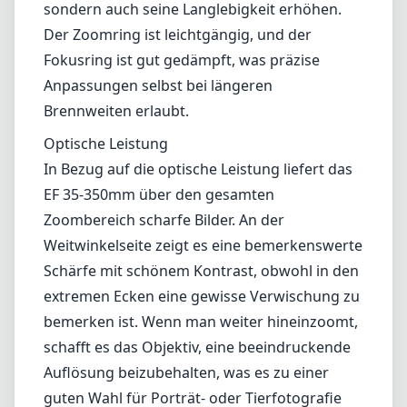
Weitwinkelseite zeigt es eine bemerkenswerte
Schärfe mit schönem Kontrast, obwohl in den
extremen Ecken eine gewisse Verwischung zu
bemerken ist. Wenn man weiter hineinzoomt,
schafft es das Objektiv, eine beeindruckende
Auflösung beizubehalten, was es zu einer
guten Wahl für Porträt- oder Tierfotografie
macht, wo Detailtreue entscheidend ist. Das
Objektiv bietet zudem ein angemessenes Maß
an Kontrolle über chromatische Aberration;
jedoch können bei bestimmten Brennweiten,
insbesondere an den Extremen, Verzerrungen
und Vignettierungen sichtbar werden.
Autofokus-Leistung
Dieses Objektiv ist mit Canons
Ultraschallmotor (USM) Technologie