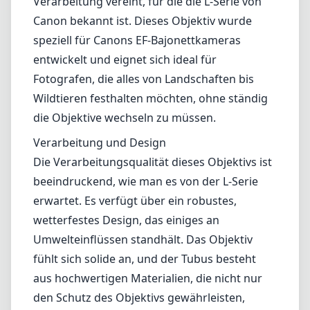
beeindruckend, wie man es von der L-Serie
erwartet. Es verfügt über ein robustes,
wetterfestes Design, das einiges an
Umwelteinflüssen standhält. Das Objektiv
fühlt sich solide an, und der Tubus besteht
aus hochwertigen Materialien, die nicht nur
den Schutz des Objektivs gewährleisten,
sondern auch seine Langlebigkeit erhöhen.
Der Zoomring ist leichtgängig, und der
Fokusring ist gut gedämpft, was präzise
Anpassungen selbst bei längeren
Brennweiten erlaubt.
Optische Leistung
In Bezug auf die optische Leistung liefert das
EF 35-350mm über den gesamten
Zoombereich scharfe Bilder. An der