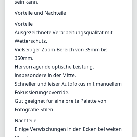
Schneller und leiser Autofokus mit manuellem
Fokussierungsoverride.
Gut geeignet für eine breite Palette von
Fotografie-Stilen.
Nachteile
Einige Verwischungen in den Ecken bei weiten
Blenden.
Deutliche Verzerrungen und Vignettierungen
an den Extremen.
Schwerer und voluminöser im Vergleich zu
anderen Zoomobjektiven seiner Klasse.
Begrenzte maximale Blende im Vergleich zu
Festbrennweiten.
Fazit
Das Canon EF 35-350mm f/3.5-5.6L USM ist