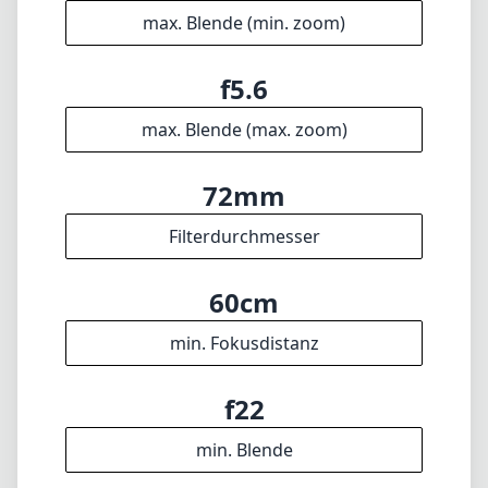
60cm
min. Fokusdistanz
f22
min. Blende
1385g
Gewicht
21
Elemente
15