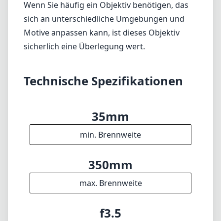
min. Brennweite
350mm
max. Brennweite
f3.5
max. Blende (min. zoom)
f5.6
max. Blende (max. zoom)
72mm
Filterdurchmesser