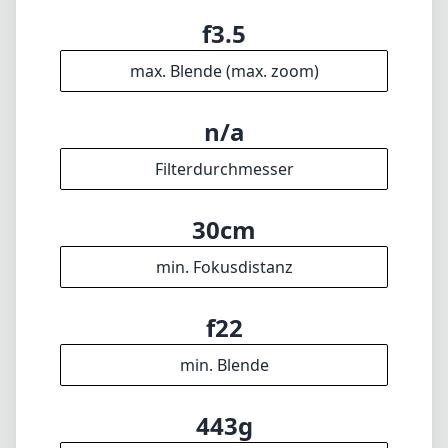
min. Fokusdistanz
f22
min. Blende
443g
Gewicht
10
Elemente
7
Gruppen