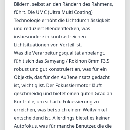
Objektiv, das für den Außeneinsatz gedacht
ist, wichtig ist. Der Fokussiermotor läuft
geschmeidig und bietet einen guten Grad an
Kontrolle, um scharfe Fokussierung zu
erreichen, was bei solch einem Weitwinkel
entscheidend ist. Allerdings bietet es keinen
Autofokus, was für manche Benutzer, die die
Bequemlichkeit des automatischen
Fokussierens bevorzugen, ein Nachteil sein
könnte, insbesondere in schnellen
Aufnahmesituationen.
Die relativ schnelle maximale Blende von F3.5
ist nützlich, um Bilder bei schwachem Licht
aufzunehmen, könnte jedoch im Vergleich zu
schnelleren Alternativen einschränkend sein,
insbesondere bei der Erstellung von Bokeh-