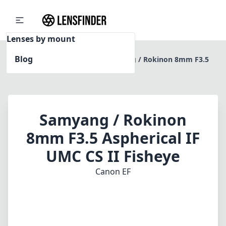
Lenses by mount
Blog
Home
Canon EF
Samyang / Rokinon 8mm F3.5
Aspherical IF UMC CS II Fisheye
Samyang / Rokinon
8mm F3.5 Aspherical IF
UMC CS II Fisheye
Canon EF