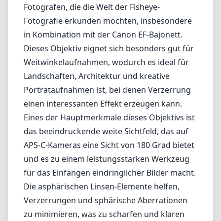
das beeindruckende weite Sichtfeld, das auf
APS-C-Kameras eine Sicht von 180 Grad bietet
und es zu einem leistungsstarken Werkzeug
für das Einfangen eindringlicher Bilder macht.
Die asphärischen Linsen-Elemente helfen,
Verzerrungen und sphärische Aberrationen
zu minimieren, was zu scharfen und klaren
Bildern, selbst an den Rändern des Rahmens,
führt. Die UMC (Ultra Multi Coating)
Technologie erhöht die Lichtdurchlässigkeit
und reduziert Blendenflecken, was
insbesondere in kontrastreichen
Lichtsituationen von Vorteil ist.
Was die Verarbeitungsqualität anbelangt,
fühlt sich das Samyang / Rokinon 8mm F3.5
robust und gut konstruiert an, was für ein