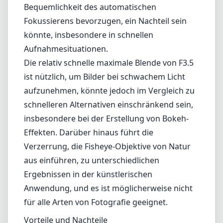
Effekten. Darüber hinaus führt die
Verzerrung, die Fisheye-Objektive von Natur
aus einführen, zu unterschiedlichen
Ergebnissen in der künstlerischen
Anwendung, und es ist möglicherweise nicht
für alle Arten von Fotografie geeignet.
Vorteile und Nachteile
Vorteile
Extrem weites Sichtfeld (180 Grad auf APS-C).
Gute Schärfe und Klarheit im gesamten Bild
mit minimierter Verzerrung dank
asphärischer Elemente.
Solide Verarbeitungsqualität und
reibungsloser Fokussierungsmechanismus.
Preisgünstiger Einstieg in die Fisheye-
Fotografie.