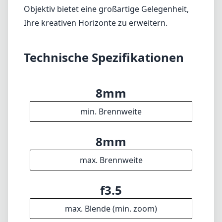
8mm
max. Brennweite
f3.5
max. Blende (min. zoom)
f3.5
max. Blende (max. zoom)
n/a
Filterdurchmesser
30cm