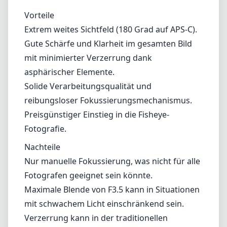
Nachteile
Nur manuelle Fokussierung, was nicht für alle
Fotografen geeignet sein könnte.
Maximale Blende von F3.5 kann in Situationen
mit schwachem Licht einschränkend sein.
Verzerrung kann in der traditionellen
Fotografie überwältigend wirken.
Fazit
Das Samyang / Rokinon 8mm F3.5 Aspherical
IF UMC CS II Fisheye-Objektiv ist eine
fantastische Option für Canon EF-Nutzer, die
in die Fisheye-Fotografie einsteigen möchten,
ohne ihr Budget zu sprengen. Obwohl es
keinen Autofokus und keinen besonders
hohen Blendenwert bietet, machen sein Preis-