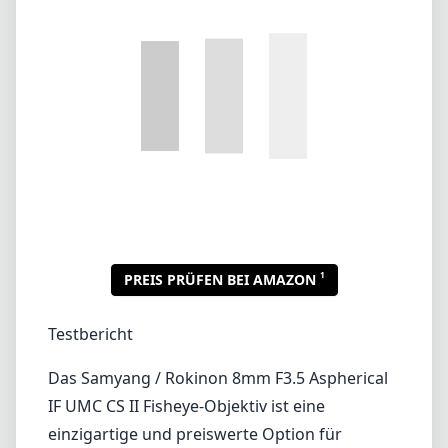
1
PREIS PRÜFEN BEI AMAZON
Testbericht
Das Samyang / Rokinon 8mm F3.5 Aspherical
IF UMC CS II Fisheye-Objektiv ist eine
einzigartige und preiswerte Option für
Fotografen, die die Welt der Fisheye-
Fotografie erkunden möchten, insbesondere
in Kombination mit der Canon EF-Bajonett.
Dieses Objektiv eignet sich besonders gut für
Weitwinkelaufnahmen, wodurch es ideal für
Landschaften, Architektur und kreative
Porträtaufnahmen ist, bei denen Verzerrung
einen interessanten Effekt erzeugen kann.
Eines der Hauptmerkmale dieses Objektivs ist