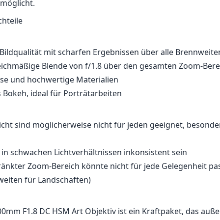
in schwachen Lichtverhältnissen inkonsistent sein
änkter Zoom-Bereich könnte nicht für jede Gelegenheit pa
eiten für Landschaften)
0mm F1.8 DC HSM Art Objektiv ist ein Kraftpaket, das auß
t bedeutender Vielseitigkeit für Fotografen kombiniert, die
 Trotz einiger kleiner Nachteile überwiegen die Stärken be
eichneten Investition für Porträtfotografen oder jeden mac
schönes Bokeh legt. Ideal für alle, die ihr APS-C-Objektivso
n, erfüllt es voll und ganz den Ruf der Art-Serie und könnt
hr fotografisches Arsenal sein.
e Spezifikationen