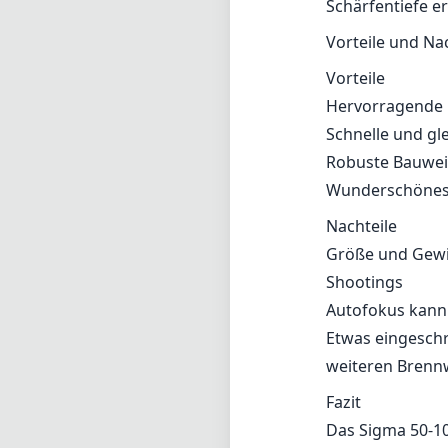
Shootings
Autofokus kann 
Etwas eingeschr
weiteren Brennw
Fazit
Das Sigma 50-10
Bildqualität mi
Kameras nutzen.
zu einer ausgez
Schärfe und ein 
erweitern möchte
Ergänzung für I
Technisch