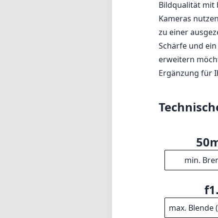
50
min. Bre
f1
max. Blende 
95
min. Foku
2
Elem
94