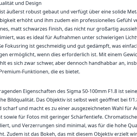
ragenden Eigenschaften des Sigma 50-100mm F1.8 ist sein
 Bildqualität. Das Objektiv ist selbst weit geöffnet bei f/1
d scharf und macht es zu einer ausgezeichneten Wahl für 
 sowie für Fotos mit geringer Schärfentiefe. Chromatisch
liert, und Verzerrungen sind minimal, was für die hohe Qua
ht. Zudem ist das Bokeh, das mit diesem Objektiv erzielt wi
 Porträts und isolierte Motive professionell wirken lässt.
tung
t einem Hyper Sonic Motor (HSM) ist der Autofokus dieses 
tiv leise, was von Vorteil für sowohl Foto- als auch Videoau
 er in schwachen Lichtverhältnissen oder beim Verfolgen sic
kte etwas Schwierigkeiten haben. Es ist wichtig zu wissen
n der Regel zuverlässig ist, jedoch möglicherweise nicht m
Objektiven für schnelle Sport- oder Tierfotografie mithalte