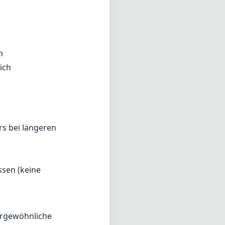
ssen (keine
ergewöhnliche
 Canon EF-Mount-
i weitem, was es
ht, der Wert auf
rtiment
e eine wertvolle