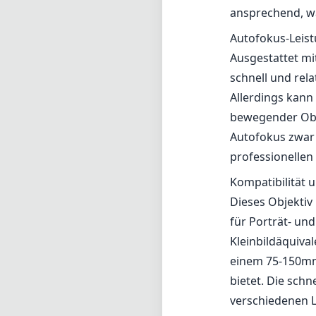
Kompatibilität
Dieses Objektiv
für Porträt- un
Kleinbildäquiva
einem 75-150mm 
bietet. Die schn
verschiedenen L
Schärfentiefe e
Vorteile und Na
Vorteile
Hervorragende B
Schnelle und gl
Robuste Bauwei
Wunderschönes B
Nachteile
Größe und Gewic