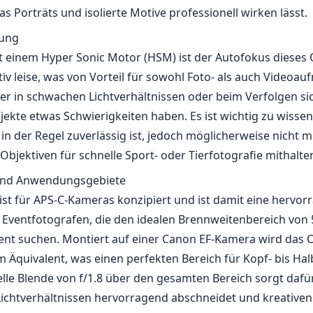
 und Anwendungsgebiete
 ist für APS-C-Kameras konzipiert und ist damit eine hervo
d Eventfotografen, die den idealen Brennweitenbereich vo
lent suchen. Montiert auf einer Canon EF-Kamera wird das O
Äquivalent, was einen perfekten Bereich für Kopf- bis Ha
elle Blende von f/1.8 über den gesamten Bereich sorgt dafür
ichtverhältnissen hervorragend abschneidet und kreativen 
rmöglicht.
chteile
ildqualität mit scharfen Ergebnissen über alle Brennweite
eichmäßige Blende von f/1.8 über den gesamten Zoom-Bere
se und hochwertige Materialien
okeh, ideal für Porträtarbeiten
ht sind möglicherweise nicht für jeden geeignet, besonde