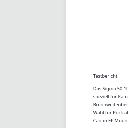
Testbericht
Das Sigma 50-10
speziell für Ka
Brennweitenbere
Wahl für Porträt
Canon EF-Mount
Verarbeitungsqu
Dieses Objektiv
die seine Langle
ein wunderschön
Reflexionen min
macht. Der groß
Fokuseinstellun
1.500 Gramm füh
Anbetracht der 