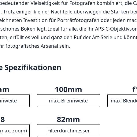
mm
100mm
f
nnweite
max. Brennweite
max. Blend
.8
82mm
(max. zoom)
Filterdurchmesser
cm
f16
14
sdistanz
min. Blende
Ge
1
15
17
ente
Gruppen
L
mm