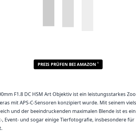
0mm F1.8 DC HSM Art Objektiv ist ein leistungsstarkes Zoo
meras mit APS-C-Sensoren konzipiert wurde. Mit seinem viels
ich und der beeindruckenden maximalen Blende ist es ein
-, Event- und sogar einige Tierfotografie, insbesondere für
.
alität und Design
 ist äußerst robust gebaut und verfügt über eine solide Met
bigkeit erhöht und ihm zudem ein professionelles Gefühl ve
es, matt schwarzes Finish, das nicht nur großartig aussie
imiert, was es ideal für Aufnahmen unter schwierigen Licht
e Fokusring ist geschmeidig und gut gedämpft, was einfa
gen ermöglicht, wenn dies erforderlich ist. Mit einem Gewi
lt es sich zwar schwer, aber dennoch handhabbar an, ins
Premium-Funktionen, die es bietet.