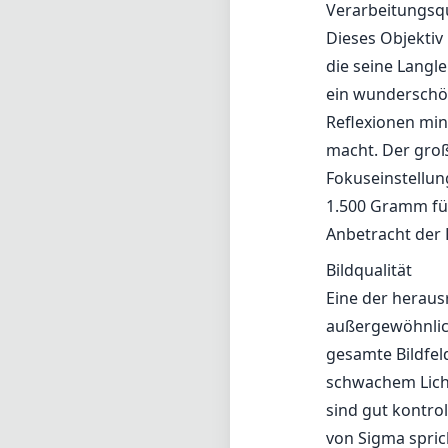
Bildqualität
Eine der heraus
außergewöhnliche
gesamte Bildfel
schwachem Licht
sind gut kontrol
von Sigma spric
ansprechend, was
Autofokus-Leis
Ausgestattet mi
schnell und rela
Allerdings kann
bewegender Obje
Autofokus zwar i
professionellen 