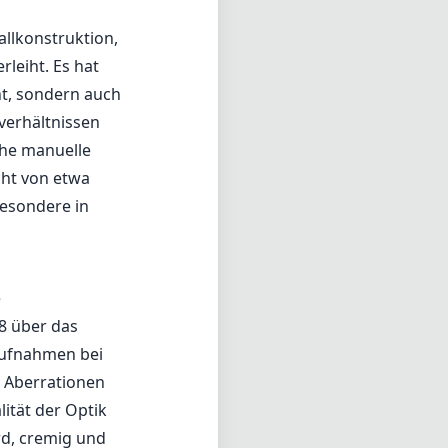
e
.8 über das
Aufnahmen bei
e Aberrationen
lität der Optik
rd, cremig und
Objektivs
fnahmen ist.
h schnell
, dass der
it
n kann.