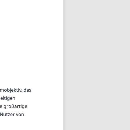
mobjektiv, das
eitigen
e großartige
 Nutzer von
allkonstruktion,
rleiht. Es hat
ht, sondern auch
verhältnissen
che manuelle
cht von etwa
besondere in