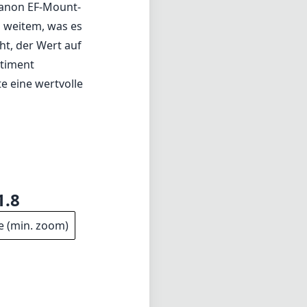
1.8
e (min. zoom)
90g
wicht
1mm
änge