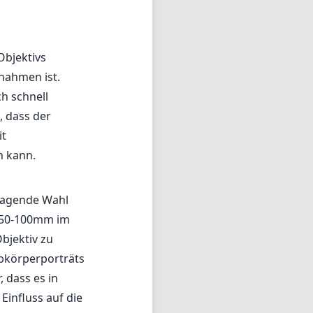
rragende Wahl
n 50-100mm im
bjektiv zu
lbkörperporträts
, dass es in
Einfluss auf die
n
ich
rs bei längeren