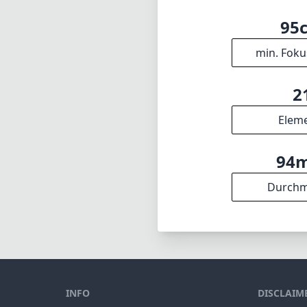
Durchm
INFO
DISCLAIM
Impressum
1
= Als Amazon
Über