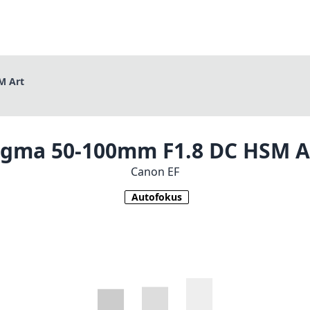
M Art
igma 50-100mm F1.8 DC HSM A
Canon EF
Autofokus
1
PREIS PRÜFEN BEI AMAZON