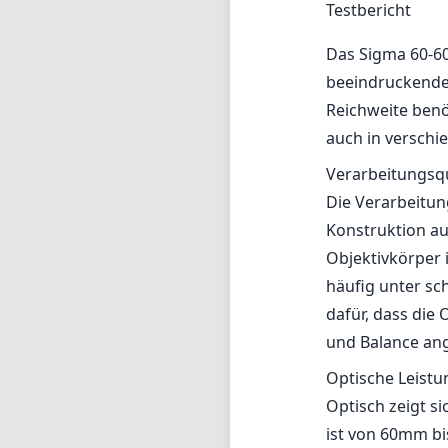
Testbericht
Das Sigma 60-60
beeindruckendes
Reichweite benö
auch in verschi
Verarbeitungsqu
Die Verarbeitun
Konstruktion au
Objektivkörper i
häufig unter s
dafür, dass die
und Balance an
Optische Leistu
Optisch zeigt s
ist von 60mm bi