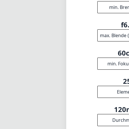
min. Bre
f6
max. Blende 
60
min. Foku
2
Elem
12
Durchm