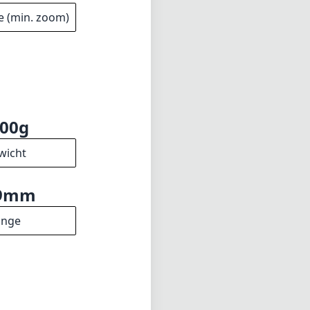
e (min. zoom)
00g
wicht
9mm
änge