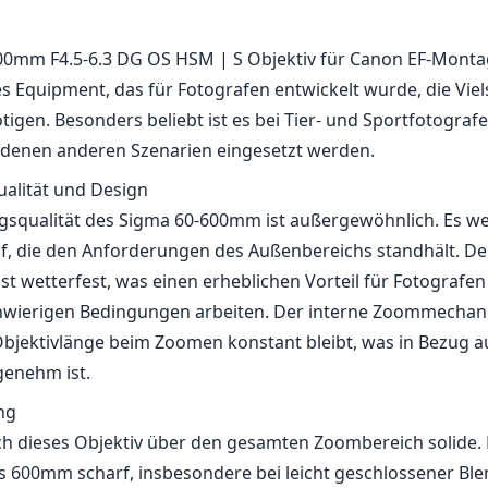
0mm F4.5-6.3 DG OS HSM | S Objektiv für Canon EF-Montag
 Equipment, das für Fotografen entwickelt wurde, die Viels
tigen. Besonders beliebt ist es bei Tier- und Sportfotograf
edenen anderen Szenarien eingesetzt werden.
alität und Design
gsqualität des Sigma 60-600mm ist außergewöhnlich. Es we
f, die den Anforderungen des Außenbereichs standhält. De
st wetterfest, was einen erheblichen Vorteil für Fotografen d
chwierigen Bedingungen arbeiten. Der interne Zoommechan
 Objektivlänge beim Zoomen konstant bleibt, was in Bezug
genehm ist.
ng
ich dieses Objektiv über den gesamten Zoombereich solide. D
s 600mm scharf, insbesondere bei leicht geschlossener Ble