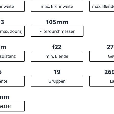
nnweite
max. Brennweite
max. Blend
.3
105mm
(max. zoom)
Filterdurchmesser
cm
f22
27
sdistanz
min. Blende
Ge
5
19
26
ente
Gruppen
L
0mm
esser