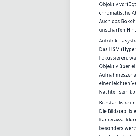
Objektiv verfüg
chromatische Ab
Auch das Bokeh 
unscharfen Hin
Autofokus-Syst
Das HSM (Hyper 
Fokussieren, wa
Objektiv über e
Aufnahmeszenari
einer leichten
Nachteil sein kö
Bildstabilisieru
Die Bildstabilis
Kamerawacklern 
besonders wertv