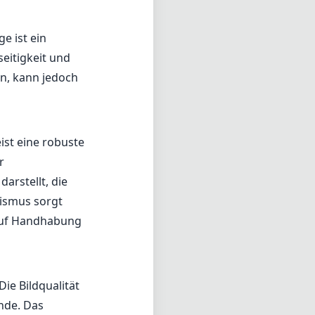
e ist ein
eitigkeit und
en, kann jedoch
ist eine robuste
r
arstellt, die
ismus sorgt
 auf Handhabung
ie Bildqualität
nde. Das