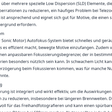
t über mehrere spezielle Low Dispersion (SLD) Elemente, die
errationen zu reduzieren, ein häufiges Problem bei Telez
ist ansprechend und eignet sich gut für Motive, die einen s
tergrund erfordern.
em
Sonic Motor) Autofokus-System bietet schnelles und gerä
s es effizient macht, bewegte Motive einzufangen. Zudem v
inen anpassbaren Fokussierungsbegrenzer, der in bestimm
en besonders nützlich sein kann. In schwachem Licht kan
 Verzögerung beim Fokussieren kommen, was für manche Nu
nnte.
ng
ierung ist integriert und wirkt effektiv, um die Auswirkunge
zu reduzieren, insbesondere bei längeren Brennweiten. Di
oll für das Freihandfotografieren und kann einen spürbar