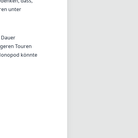
edenken, dass,
eren unter
f Dauer
ngeren Touren
 Monopod könnte