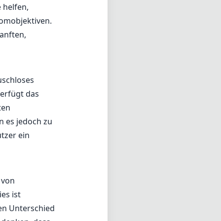
 helfen,
oomobjektiven.
anften,
uschloses
erfügt das
ten
n es jedoch zu
tzer ein
n von
es ist
en Unterschied