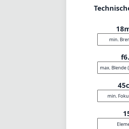
Technisch
18
min. Bre
f6
max. Blende 
45
min. Foku
1
Elem