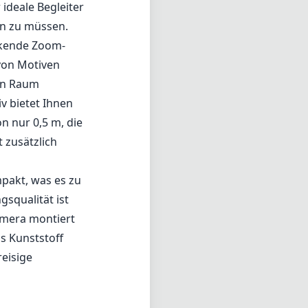
ideale Begleiter
en zu müssen.
ckende Zoom-
 von Motiven
en Raum
v bietet Ihnen
on nur 0,5 m, die
 zusätzlich
mpakt, was es zu
squalität ist
amera montiert
us Kunststoff
reisige