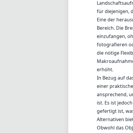
Landschaftsaufn
für diejenigen,
Eine der heraus
Bereich. Die Br
einzufangen, o
fotografieren od
die nötige Flexi
Makroaufnahmen
erhöht.
In Bezug auf da
einer praktisch
ansprechend, un
ist. Es ist jedo
gefertigt ist, w
Alternativen bie
Obwohl das Objek