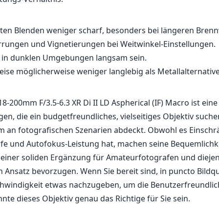
eten Blenden weniger scharf, besonders bei längeren Brenn
errungen und Vignetierungen bei Weitwinkel-Einstellungen.
 in dunklen Umgebungen langsam sein.
ise möglicherweise weniger langlebig als Metallalternativ
8-200mm F/3.5-6.3 XR Di II LD Aspherical (IF) Macro ist ei
gen, die ein budgetfreundliches, vielseitiges Objektiv suche
m an fotografischen Szenarien abdeckt. Obwohl es Einsch
fe und Autofokus-Leistung hat, machen seine Bequemlichk
zu einer soliden Ergänzung für Amateurfotografen und diejen
n Ansatz bevorzugen. Wenn Sie bereit sind, in puncto Bildqu
hwindigkeit etwas nachzugeben, um die Benutzerfreundlich
nte dieses Objektiv genau das Richtige für Sie sein.