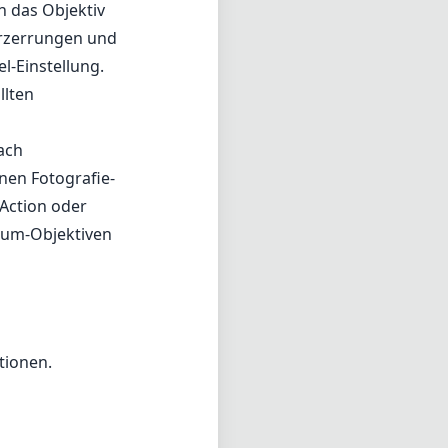
n das Objektiv
erzerrungen und
l-Einstellung.
llten
ach
nen Fotografie-
 Action oder
ium-Objektiven
tionen.