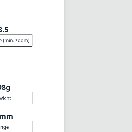
3.5
e (min. zoom)
98g
wicht
4mm
änge