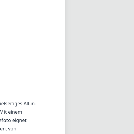
lseitiges All-in-
 Mit einem
foto eignet
nen, von