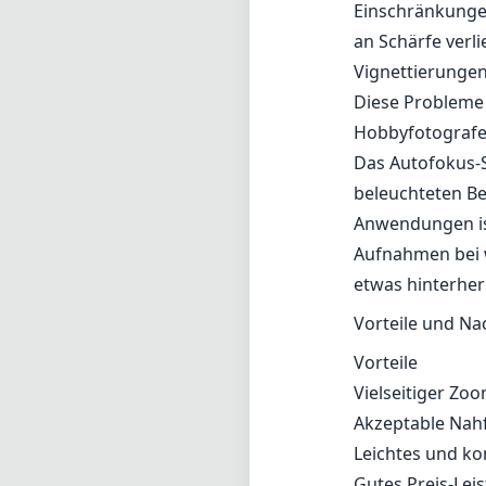
Einschränkungen
an Schärfe verl
Vignettierungen 
Diese Probleme 
Hobbyfotografen
Das Autofokus-S
beleuchteten Be
Anwendungen ist
Aufnahmen bei w
etwas hinterher
Vorteile und Na
Vorteile
Vielseitiger Zo
Akzeptable Nah
Leichtes und ko
Gutes Preis-Leis