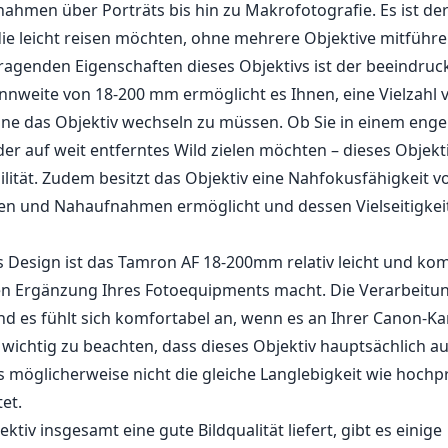
ahmen über Porträts bis hin zu Makrofotografie. Es ist der 
 die leicht reisen möchten, ohne mehrere Objektive mitführ
ragenden Eigenschaften dieses Objektivs ist der beeindru
ennweite von 18-200 mm ermöglicht es Ihnen, eine Vielzahl
hne das Objektiv wechseln zu müssen. Ob Sie in einem eng
er auf weit entferntes Wild zielen möchten – dieses Objekti
bilität. Zudem besitzt das Objektiv eine Nahfokusfähigkeit v
 und Nahaufnahmen ermöglicht und dessen Vielseitigkeit
s Design ist das Tamron AF 18-200mm relativ leicht und ko
en Ergänzung Ihres Fotoequipments macht. Die Verarbeitung
d es fühlt sich komfortabel an, wenn es an Ihrer Canon-K
ch wichtig zu beachten, dass dieses Objektiv hauptsächlich a
as möglicherweise nicht die gleiche Langlebigkeit wie hochp
tet.
tiv insgesamt eine gute Bildqualität liefert, gibt es einige