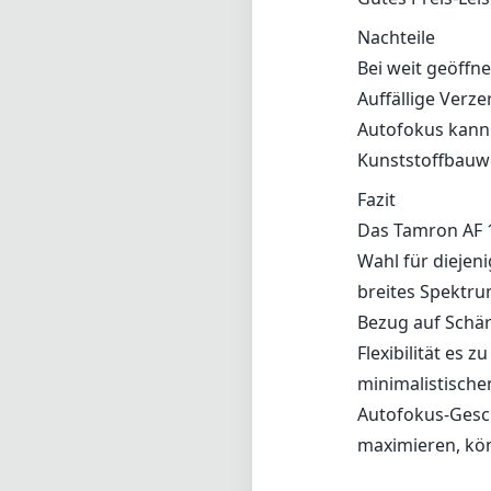
Nachteile
Bei weit geöffn
Auffällige Verz
Autofokus kann
Kunststoffbauwe
Fazit
Das Tamron AF 1
Wahl für diejeni
breites Spektru
Bezug auf Schär
Flexibilität es 
minimalistische
Autofokus-Gesc
maximieren, kön