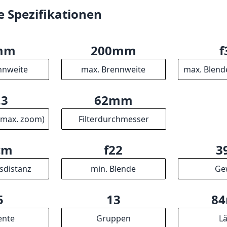
e Spezifikationen
mm
200mm
f
nnweite
max. Brennweite
max. Blend
.3
62mm
(max. zoom)
Filterdurchmesser
cm
f22
3
sdistanz
min. Blende
Ge
5
13
8
ente
Gruppen
L