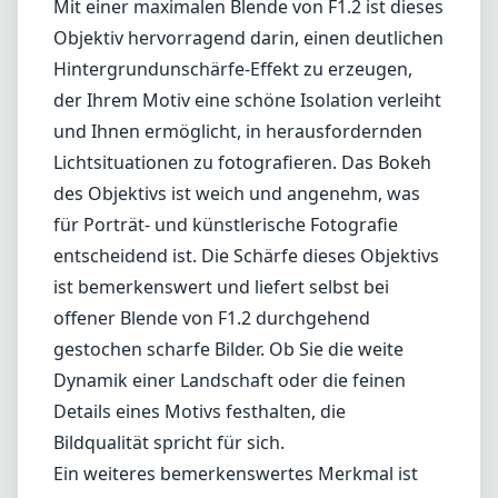
Festbrennweitenobjektiv bietet es
herausragende Leistung in verschiedensten
Aufnahmesituationen, von Porträts bis hin zu
schlechten Lichtverhältnissen. Die
Verarbeitungsqualität ist herausragend, wie
es für die L-Serie von Canon typisch ist, und
das wetterfeste Design macht es zu einem
zuverlässigen Begleiter unter verschiedenen
Bedingungen.
Mit einer maximalen Blende von F1.2 ist dieses
Objektiv hervorragend darin, einen deutlichen
Hintergrundunschärfe-Effekt zu erzeugen,
der Ihrem Motiv eine schöne Isolation verleiht
und Ihnen ermöglicht, in herausfordernden
Lichtsituationen zu fotografieren. Das Bokeh
des Objektivs ist weich und angenehm, was