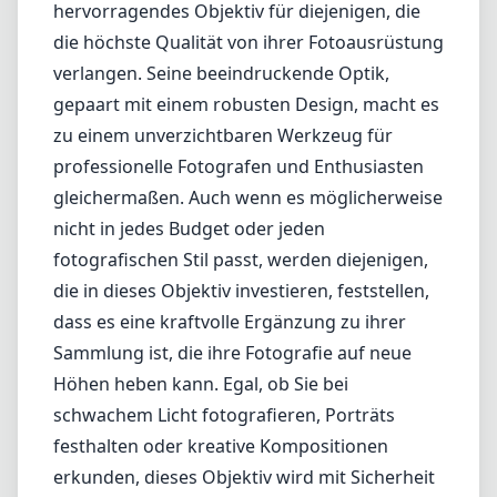
Hoher Preis, der es weniger zugänglich für
budgetorientierte Fotografen macht.
Bulky und schwerer als andere 50mm-
Optionen.
Möglicherweise ist eine Einarbeitung
erforderlich, um die vollen Möglichkeiten
auszuschöpfen.
Fazit
Das Canon RF 50mm F1.2L USM ist ein
hervorragendes Objektiv für diejenigen, die
die höchste Qualität von ihrer Fotoausrüstung
verlangen. Seine beeindruckende Optik,
gepaart mit einem robusten Design, macht es
zu einem unverzichtbaren Werkzeug für
professionelle Fotografen und Enthusiasten
gleichermaßen. Auch wenn es möglicherweise