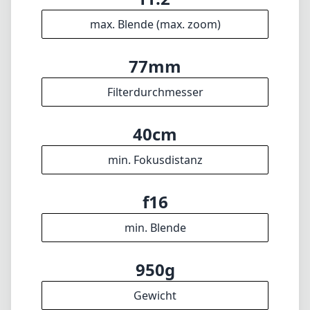
50mm
max. Brennweite
f1.2
max. Blende (min. zoom)
f1.2
max. Blende (max. zoom)
77mm
Filterdurchmesser