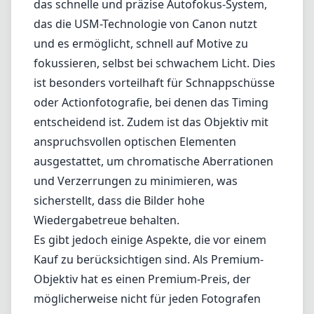
für Porträt- und künstlerische Fotografie
entscheidend ist. Die Schärfe dieses Objektivs
ist bemerkenswert und liefert selbst bei
offener Blende von F1.2 durchgehend
gestochen scharfe Bilder. Ob Sie die weite
Dynamik einer Landschaft oder die feinen
Details eines Motivs festhalten, die
Bildqualität spricht für sich.
Ein weiteres bemerkenswertes Merkmal ist
das schnelle und präzise Autofokus-System,
das die USM-Technologie von Canon nutzt
und es ermöglicht, schnell auf Motive zu
fokussieren, selbst bei schwachem Licht. Dies
ist besonders vorteilhaft für Schnappschüsse
oder Actionfotografie, bei denen das Timing
entscheidend ist. Zudem ist das Objektiv mit