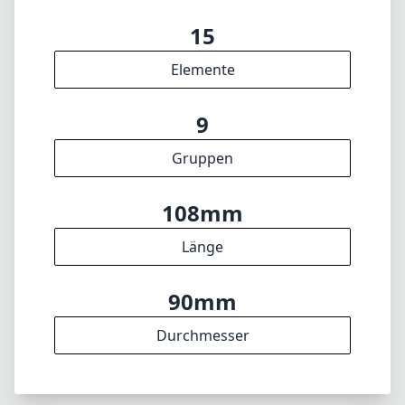
40cm
min. Fokusdistanz
f16
min. Blende
950g
Gewicht
15
Elemente
9
Gruppen