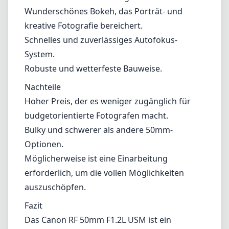
Einsteiger, die mit schnellen Festbrennweiten
arbeiten.
Vor- und Nachteile
Vorteile
Außergewöhnliche Bildqualität mit
herausragender Schärfe und Kontrast.
Schnelle Blende von F1.2 ermöglicht
hervorragende Leistung bei schwachem Licht
und starke Motivisolierung.
Wunderschönes Bokeh, das Porträt- und
kreative Fotografie bereichert.
Schnelles und zuverlässiges Autofokus-
System.
Robuste und wetterfeste Bauweise.
Nachteile