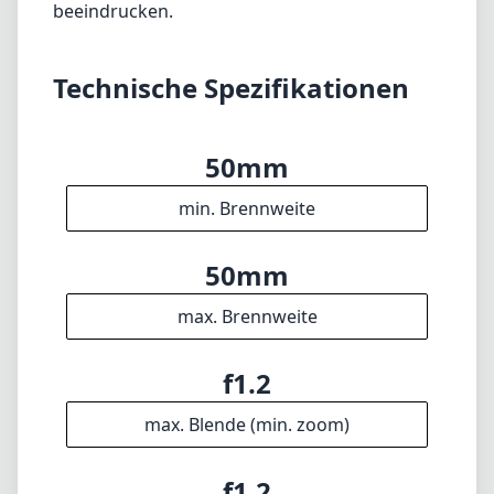
nicht in jedes Budget oder jeden
fotografischen Stil passt, werden diejenigen,
die in dieses Objektiv investieren, feststellen,
dass es eine kraftvolle Ergänzung zu ihrer
Sammlung ist, die ihre Fotografie auf neue
Höhen heben kann. Egal, ob Sie bei
schwachem Licht fotografieren, Porträts
festhalten oder kreative Kompositionen
erkunden, dieses Objektiv wird mit Sicherheit
beeindrucken.
Technische Spezifikationen
50mm
min. Brennweite