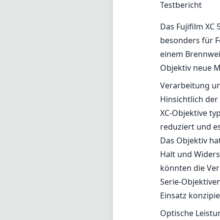
Testbericht
Das Fujifilm XC 
besonders für Fo
einem Brennwei
Objektiv neue Mö
Verarbeitung u
Hinsichtlich de
XC-Objektive ty
reduziert und es
Das Objektiv ha
Halt und Widerst
könnten die Ver
Serie-Objektive
Einsatz konzipi
Optische Leistu