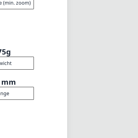
e (min. zoom)
75g
wicht
1mm
änge