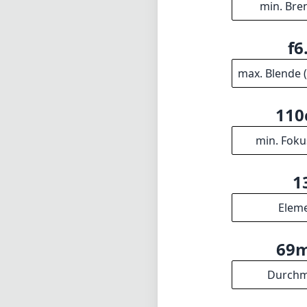
min. Bre
f6
max. Blende 
11
min. Foku
1
Elem
69
Durchm