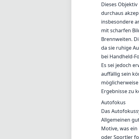
Dieses Objektiv
durchaus akzept
insbesondere am
mit scharfen Bi
Brennweiten. Die
da sie ruhige A
bei Handheld-Fot
Es sei jedoch e
auffällig sein 
möglicherweise
Ergebnisse zu k
Autofokus
Das Autofokussy
Allgemeinen gut,
Motive, was ein
oder Sportler f