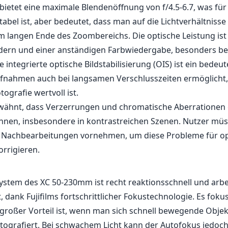
 bietet eine maximale Blendenöffnung von f/4.5-6.7, was fü
abel ist, aber bedeutet, dass man auf die Lichtverhältniss
 langen Ende des Zoombereichs. Die optische Leistung ist
ldern und einer anständigen Farbwiedergabe, besonders bei
 integrierte optische Bildstabilisierung (OIS) ist ein bedeut
ufnahmen auch bei langsamen Verschlusszeiten ermöglicht
ografie wertvoll ist.
rwähnt, dass Verzerrungen und chromatische Aberrationen 
können, insbesondere in kontrastreichen Szenen. Nutzer mü
 Nachbearbeitungen vornehmen, um diese Probleme für o
orrigieren.
stem des XC 50-230mm ist recht reaktionsschnell und arbe
 dank Fujifilms fortschrittlicher Fokustechnologie. Es fokus
 großer Vorteil ist, wenn man sich schnell bewegende Objek
otografiert. Bei schwachem Licht kann der Autofokus jedoch