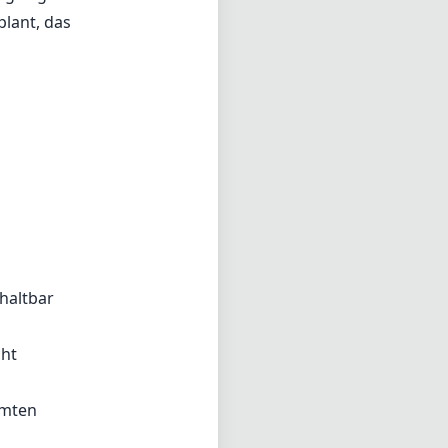
lant, das
haltbar
cht
mmten