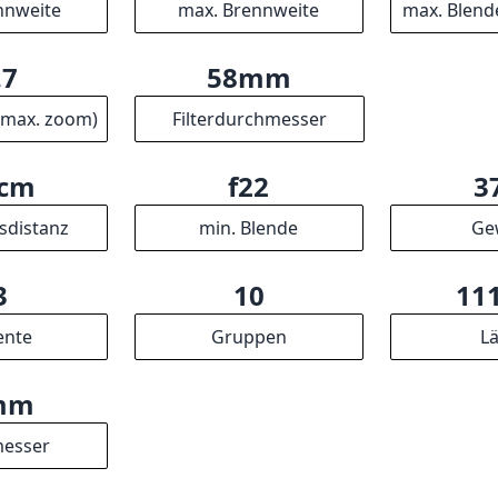
nnweite
max. Brennweite
max. Blend
.7
58mm
(max. zoom)
Filterdurchmesser
0cm
f22
3
sdistanz
min. Blende
Ge
3
10
11
ente
Gruppen
L
mm
esser