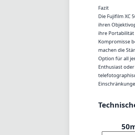
Fazit
Die Fujifilm XC 
ihren Objektivo
ihre Portabilitä
Kompromisse bei
machen die Stär
Option für all j
Enthusiast oder
telefotographisc
Einschränkunge
Technisch
50