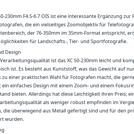
50-230mm F4.5-6.7 OIS ist eine interessante Ergänzung zur Fu
tografen, die ein vielseitiges Zoomobjektiv für Telefotogra
tenbereich, der 76-350mm im 35mm-Format entspricht, erö
glichkeiten für Landschafts-, Tier- und Sportfotografie.
nd Design
r Verarbeitungsqualität ist das XC 50-230mm leicht und kom
pisch ist. Es besteht aus Kunststoff, was das Gewicht auf 
 zu einer praktischen Wahl für Fotografen macht, die gerne 
t ein einfaches Design mit einem Zoom- und einem Fokusrin
and bieten. Allerdings hat diese Leichtigkeit ihren Preis; e
arbeitungsqualität als weniger robust empfinden im Vergle
n, die überwiegend aus Metall gefertigt sind und für den pr
ert wurden.
ng