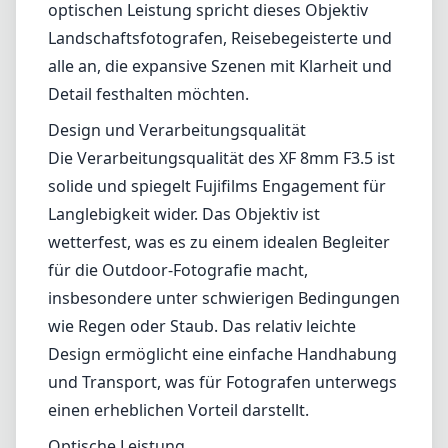
für die Outdoor-Fotografie macht,
insbesondere unter schwierigen Bedingungen
wie Regen oder Staub. Das relativ leichte
Design ermöglicht eine einfache Handhabung
und Transport, was für Fotografen unterwegs
einen erheblichen Vorteil darstellt.
Optische Leistung
Optisch liefert das XF 8mm F3.5 eine
hervorragende Schärfe über das gesamte
Bildfeld, selbst bei Offenblende. Farbsäume
sind minimal, und Verzerrungen sind gut
kontrolliert, was bei Weitwinkelobjektiven
häufig ein Problem darstellt. Zudem verfügt
das Objektiv über einen Mindestfokusabstand
von nur 12 cm, was beeindruckende
Nahaufnahmen mit einer einzigartigen