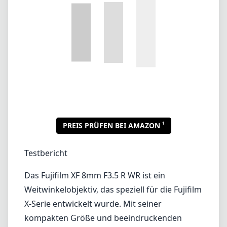
Testbericht
Das Fujifilm XF 8mm F3.5 R WR ist ein
Weitwinkelobjektiv, das speziell für die Fujifilm
X-Serie entwickelt wurde. Mit seiner
kompakten Größe und beeindruckenden
optischen Leistung spricht dieses Objektiv
Landschaftsfotografen, Reisebegeisterte und
alle an, die expansive Szenen mit Klarheit und
Detail festhalten möchten.
Design und Verarbeitungsqualität
Die Verarbeitungsqualität des XF 8mm F3.5 ist
solide und spiegelt Fujifilms Engagement für
Langlebigkeit wider. Das Objektiv ist
wetterfest, was es zu einem idealen Begleiter