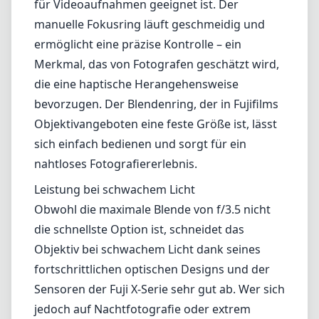
Leistung bei schwachem Licht
Obwohl die maximale Blende von f/3.5 nicht
die schnellste Option ist, schneidet das
Objektiv bei schwachem Licht dank seines
fortschrittlichen optischen Designs und der
Sensoren der Fuji X-Serie sehr gut ab. Wer sich
jedoch auf Nachtfotografie oder extrem
dunkle Umgebungen spezialisiert hat, könnte
längere Belichtungszeiten oder höhere ISO-
Werte benötigen.
Vorteile und Nachteile
Vorteile
Kompaktes und leichtes Design
Wetterfest für hohe Langlebigkeit
Hervorragende Schärfe im gesamten Bildfeld
Minimale chromatische Aberration und