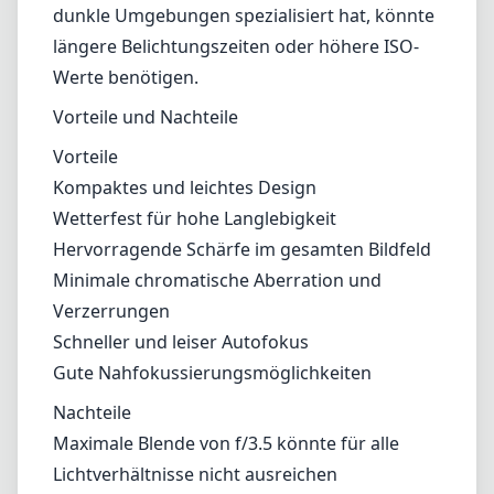
Verzerrungen
Schneller und leiser Autofokus
Gute Nahfokussierungsmöglichkeiten
Nachteile
Maximale Blende von f/3.5 könnte für alle
Lichtverhältnisse nicht ausreichen
Etwas teurer im Vergleich zu anderen
Weitwinkeloptionen
Eingeschränkter Zoombereich aufgrund der
Festbrennweite
Fazit
Das Fujifilm XF 8mm F3.5 R WR ist ein
herausragendes Weitwinkelobjektiv, das eine
außergewöhnliche Bildqualität in einem
tragbaren Format bietet. Die