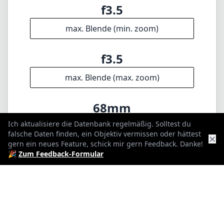
18cm
min. Fokusdistanz
f22
min. Blende
215g
Ich aktualisiere die Datenbank regelmäßig. Solltest du
falsche Daten finden, ein Objektiv vermissen oder hättest
✕
gern ein neues Feature, schick mir gern Feedback. Danke!
Gewicht
🎉
Zum Feedback-Formular
12
Elemente