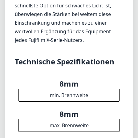
8mm
min. Brennweite
8mm
max. Brennweite
f3.5
max. Blende (min. zoom)
f3.5
max. Blende (max. zoom)
68mm
Filterdurchmesser