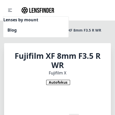
Lenses by mount
Blog
Home
Fujifilm X
Fujifilm XF 8mm F3.5 R WR
Fujifilm XF 8mm F3.5 R
WR
Fujifilm X
Autofokus
1
PREIS PRÜFEN BEI AMAZON