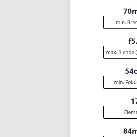
70
min. Bre
f5
max. Blende 
54
min. Foku
1
Elem
84