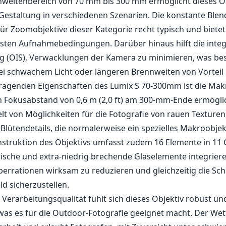
weitenbereich von 70 mm bis 300 mm ermöglicht dieses Ob
estaltung in verschiedenen Szenarien. Die konstante Ble
t für Zoomobjektive dieser Kategorie recht typisch und biete
eisten Aufnahmebedingungen. Darüber hinaus hilft die integ
ung (OIS), Verwacklungen der Kamera zu minimieren, was b
ei schwachem Licht oder längeren Brennweiten von Vorteil i
ragenden Eigenschaften des Lumix S 70-300mm ist die Makr
 Fokusabstand von 0,6 m (2,0 ft) am 300-mm-Ende ermöglic
elt von Möglichkeiten für die Fotografie von rauen Texturen
lütendetails, die normalerweise ein spezielles Makroobjek
struktion des Objektivs umfasst zudem 16 Elemente in 11 
sche und extra-niedrig brechende Glaselemente integrier
errationen wirksam zu reduzieren und gleichzeitig die Sch
d sicherzustellen.
 Verarbeitungsqualität fühlt sich dieses Objektiv robust un
 was es für die Outdoor-Fotografie geeignet macht. Der Wet