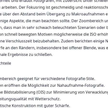
herheit und erlaubt Fotografen, mit Zuversicht unter schwie
arbeiten. Der Fokusring ist geschmeidig und reaktionsschn
lle über den Abstand beim Übergang zu Makroaufnahmen erl
einige Aspekte, die man beachten sollte. Der Zoombereich 
, dass man in sehr schwach beleuchteten Szenarien oder 
von schnell bewegten Motiven möglicherweise die ISO erh
e Verschlusszeit beizubehalten. Zudem berichten einige 
rfe an den Rändern, insbesondere bei offener Blende, was e
male Ergebnisse zu schließen.
chteile
mbereich geeignet für verschiedene Fotografie-Stile.
n eröffnen die Möglichkeit zur Nahaufnahme-Fotografie.
che Bildstabilisierung (OIS) zur Minimierung von Verwacklun
itungsqualität mit Wetterschutz.
ische Konstruktion mit guter Schärfe.