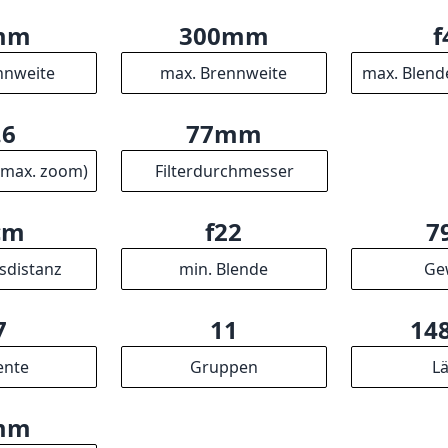
mm
300mm
f
nnweite
max. Brennweite
max. Blend
.6
77mm
(max. zoom)
Filterdurchmesser
cm
f22
7
sdistanz
min. Blende
Ge
7
11
14
ente
Gruppen
L
mm