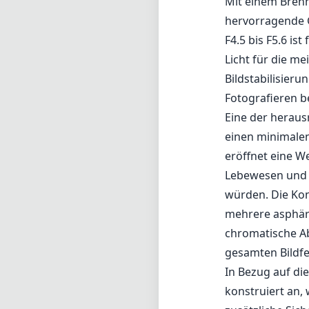
Mit einem Brenn
hervorragende G
F4.5 bis F5.6 is
Licht für die m
Bildstabilisier
Fotografieren b
Eine der heraus
einen minimalen
eröffnet eine W
Lebewesen und B
würden. Die Kon
mehrere asphäri
chromatische Ab
gesamten Bildfel
In Bezug auf die
konstruiert an,