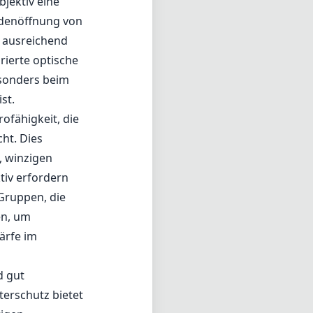
jektiv eine
ndenöffnung von
t ausreichend
rierte optische
esonders beim
st.
ofähigkeit, die
ht. Dies
, winzigen
tiv erfordern
Gruppen, die
en, um
ärfe im
d gut
terschutz bietet