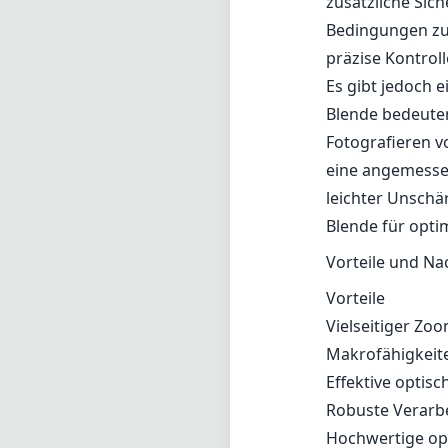
zusätzliche Sic
Bedingungen zu 
präzise Kontro
Es gibt jedoch 
Blende bedeuten
Fotografieren 
eine angemessen
leichter Unschä
Blende für opti
Vorteile und Na
Vorteile
Vielseitiger Zoo
Makrofähigkeite
Effektive optis
Robuste Verarbe
Hochwertige opt