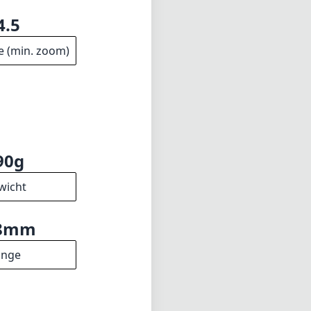
4.5
e (min. zoom)
90g
wicht
8mm
änge