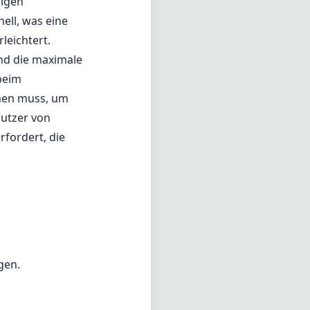
rigen
ell, was eine
eichtert.
und die maximale
beim
öhen muss, um
Nutzer von
rfordert, die
gen.