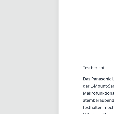
Testbericht
Das Panasonic L
der L-Mount-Seri
Makrofunktionali
atemberaubenden
festhalten möcht