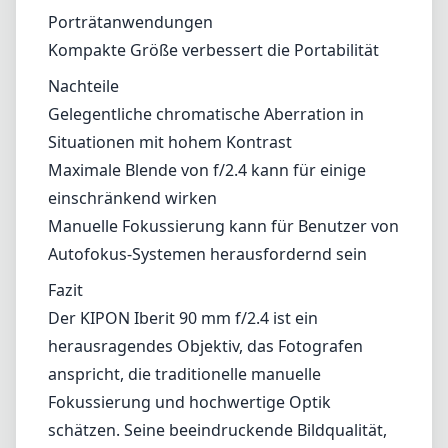
Verbindung zu Ihrem Motiv und ermutigt zu
einem überlegten Ansatz bei der Komposition.
Vor- und Nachteile
Vorteile
Exzellente Verarbeitungsqualität mit
hochwertigem Gefühl
Scharfe Bilder mit gutem Kontrast und
Farbwiedergabe
Wunderschönes Bokeh für
Porträtanwendungen
Kompakte Größe verbessert die Portabilität
Nachteile
Gelegentliche chromatische Aberration in
Situationen mit hohem Kontrast
Maximale Blende von f/2.4 kann für einige