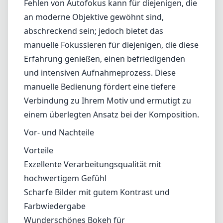
leichte chromatische Aberrationen,
insbesondere in Situationen mit hohem
Kontrast. Außerdem könnte einigen Nutzern
die maximale Blende von f/2.4 im Vergleich zu
anderen lichtstarken Festbrennweiten als
etwas einschränkend erscheinen.
Benutzerfreundlichkeit
Einer der Höhepunkte der Nutzung des Iberit
90 mm f/2.4 ist ergonomisches Design. Das
Fehlen von Autofokus kann für diejenigen, die
an moderne Objektive gewöhnt sind,
abschreckend sein; jedoch bietet das
manuelle Fokussieren für diejenigen, die diese
Erfahrung genießen, einen befriedigenden
und intensiven Aufnahmeprozess. Diese
manuelle Bedienung fördert eine tiefere