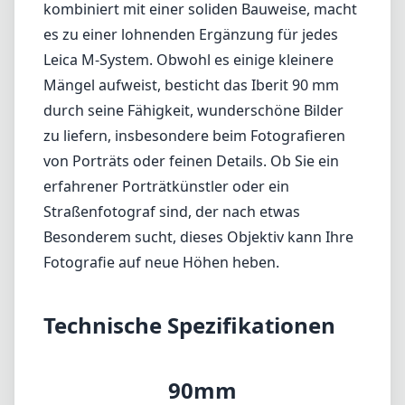
einschränkend wirken
Manuelle Fokussierung kann für Benutzer von
Autofokus-Systemen herausfordernd sein
Fazit
Der KIPON Iberit 90 mm f/2.4 ist ein
herausragendes Objektiv, das Fotografen
anspricht, die traditionelle manuelle
Fokussierung und hochwertige Optik
schätzen. Seine beeindruckende Bildqualität,
kombiniert mit einer soliden Bauweise, macht
es zu einer lohnenden Ergänzung für jedes
Leica M-System. Obwohl es einige kleinere
Mängel aufweist, besticht das Iberit 90 mm
durch seine Fähigkeit, wunderschöne Bilder
zu liefern, insbesondere beim Fotografieren
von Porträts oder feinen Details. Ob Sie ein