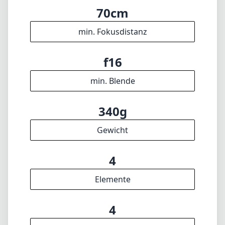
max. Blende (min. zoom)
f2.4
max. Blende (max. zoom)
49mm
Filterdurchmesser
70cm
min. Fokusdistanz
f16
min. Blende