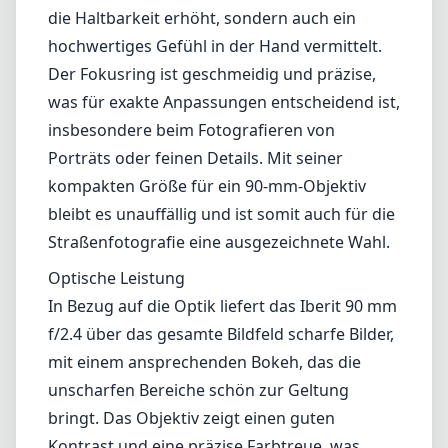
als auch vintage Ausrüstung schätzen, bietet
dieses Objektiv ein bereicherndes Erlebnis,
besonders in der Porträt- und
Detailfotografie.
Verarbeitungsqualität und Design
Die KIPON Iberit-Serie ist bekannt für ihre
solide Bauweise, und das 90 mm f/2.4 macht
da keine Ausnahme. Es hat einen komplett
aus Metall gefertigten Körper, der nicht nur
die Haltbarkeit erhöht, sondern auch ein
hochwertiges Gefühl in der Hand vermittelt.
Der Fokusring ist geschmeidig und präzise,
was für exakte Anpassungen entscheidend ist,
insbesondere beim Fotografieren von
Porträts oder feinen Details. Mit seiner
kompakten Größe für ein 90-mm-Objektiv