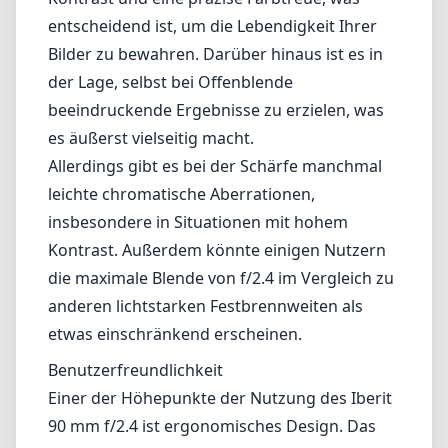
bleibt es unauffällig und ist somit auch für die
Straßenfotografie eine ausgezeichnete Wahl.
Optische Leistung
In Bezug auf die Optik liefert das Iberit 90 mm
f/2.4 über das gesamte Bildfeld scharfe Bilder,
mit einem ansprechenden Bokeh, das die
unscharfen Bereiche schön zur Geltung
bringt. Das Objektiv zeigt einen guten
Kontrast und eine präzise Farbtreue, was
entscheidend ist, um die Lebendigkeit Ihrer
Bilder zu bewahren. Darüber hinaus ist es in
der Lage, selbst bei Offenblende
beeindruckende Ergebnisse zu erzielen, was
es äußerst vielseitig macht.
Allerdings gibt es bei der Schärfe manchmal