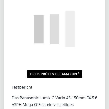
1
PREIS PRÜFEN BEI AMAZON
Testbericht
Das Panasonic Lumix G Vario 45-150mm F4-5.6
ASPH Mega OIS ist ein vielseitiges
Telezoomobjektiv, das für das Micro Four
Thirds-System konzipiert wurde. Mit einer
äquivalenten Brennweite von 90-300mm im
35mm-Format ist dieses Objektiv eine
ausgezeichnete Wahl, um eine breite Palette
von Motiven, von Porträts über Sport bis hin
zu Wildtieren, festzuhalten. Dank seines
kompakten Designs und der optischen
Bildstabilisierung (OIS) kombiniert es