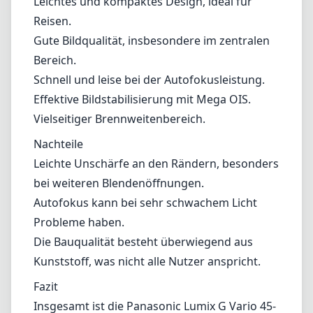
bei weiteren Blendenöffnungen.
Autofokus kann bei sehr schwachem Licht
Probleme haben.
Die Bauqualität besteht überwiegend aus
Kunststoff, was nicht alle Nutzer anspricht.
Fazit
Insgesamt ist die Panasonic Lumix G Vario 45-
150mm F4-5.6 ASPH Mega OIS ein
hervorragendes Objektiv für Fotografen, die
eine leichte, vielseitige Zoomoption im Micro
Four Thirds-System suchen. Auch wenn es
einige kleinere Nachteile hinsichtlich der
Randenschärfe und der Autofokusleistung bei
schwachem Licht gibt, machen die Stärken in
Design, Bildstabilisierung und Qualität es zu
einer lohnenswerten Ergänzung für das