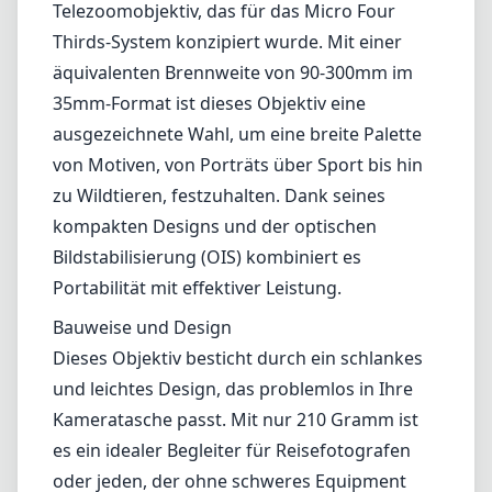
Portabilität mit effektiver Leistung.
Bauweise und Design
Dieses Objektiv besticht durch ein schlankes
und leichtes Design, das problemlos in Ihre
Kameratasche passt. Mit nur 210 Gramm ist
es ein idealer Begleiter für Reisefotografen
oder jeden, der ohne schweres Equipment
fotografieren möchte. Der Metallring sorgt
für zusätzliche Robustheit, während die
gesamte Kunststoffkonstruktion das Gewicht
niedrig hält. Zudem verfügt das 45-150mm
über einen sanften Zoommechanismus, der
es ermöglicht, die Brennweiten nahtlos zu
ändern, ohne dass es zu ruckartigen
Bewegungen kommt.
Bildqualität