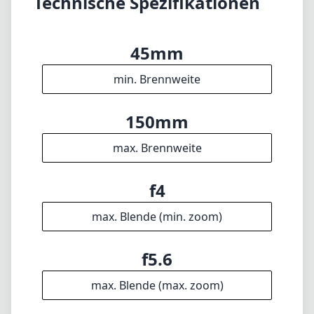
f4
max. Blende (min. zoom)
f5.6
max. Blende (max. zoom)
52mm
Filterdurchmesser
90cm
min. Fokusdistanz
f22
min. Blende