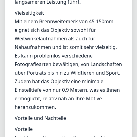
Zudem hat das Objektiv eine minimale
Einstelltiefe von nur 0,9 Metern, was es Ihnen
ermöglicht, relativ nah an Ihre Motive
heranzukommen.
Vorteile und Nachteile
Vorteile
Leichtes und kompaktes Design, ideal für
Reisen.
Gute Bildqualität, insbesondere im zentralen
Bereich.
Schnell und leise bei der Autofokusleistung.
Effektive Bildstabilisierung mit Mega OIS.
Vielseitiger Brennweitenbereich.
Nachteile
Leichte Unschärfe an den Rändern, besonders