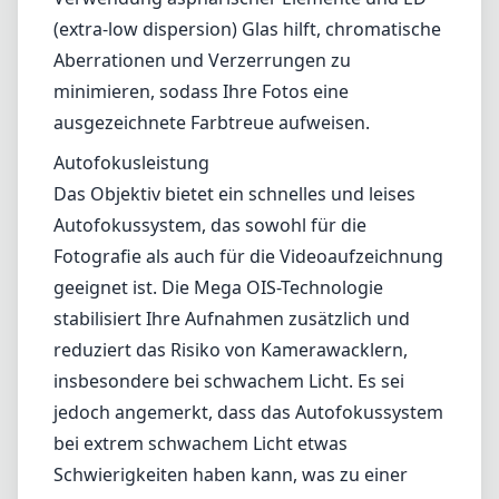
geeignet ist. Die Mega OIS-Technologie
stabilisiert Ihre Aufnahmen zusätzlich und
reduziert das Risiko von Kamerawacklern,
insbesondere bei schwachem Licht. Es sei
jedoch angemerkt, dass das Autofokussystem
bei extrem schwachem Licht etwas
Schwierigkeiten haben kann, was zu einer
langsameren Leistung führt.
Vielseitigkeit
Mit einem Brennweitemerk von 45-150mm
eignet sich das Objektiv sowohl für
Weitwinkelaufnahmen als auch für
Nahaufnahmen und ist somit sehr vielseitig.
Es kann problemlos verschiedene
Fotografiearten bewältigen, von Landschaften
über Porträts bis hin zu Wildtieren und Sport.