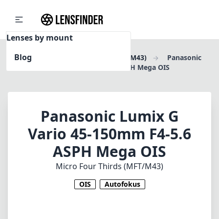
Lenses by mount
Blog
Home
Micro Four Thirds (MFT/M43)
Panasonic
Lumix G Vario 45-150mm F4-5.6 ASPH Mega OIS
Panasonic Lumix G
Vario 45-150mm F4-5.6
ASPH Mega OIS
Micro Four Thirds (MFT/M43)
OIS
Autofokus