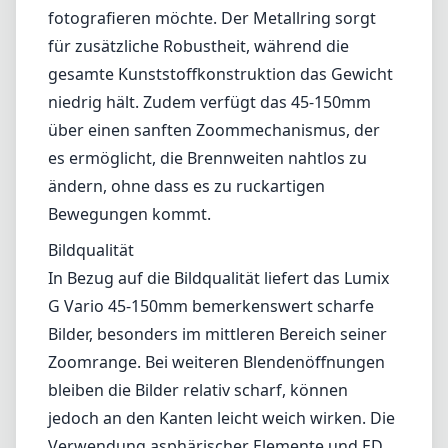
In Bezug auf die Bildqualität liefert das Lumix
G Vario 45-150mm bemerkenswert scharfe
Bilder, besonders im mittleren Bereich seiner
Zoomrange. Bei weiteren Blendenöffnungen
bleiben die Bilder relativ scharf, können
jedoch an den Kanten leicht weich wirken. Die
Verwendung asphärischer Elemente und ED
(extra-low dispersion) Glas hilft, chromatische
Aberrationen und Verzerrungen zu
minimieren, sodass Ihre Fotos eine
ausgezeichnete Farbtreue aufweisen.
Autofokusleistung
Das Objektiv bietet ein schnelles und leises
Autofokussystem, das sowohl für die
Fotografie als auch für die Videoaufzeichnung