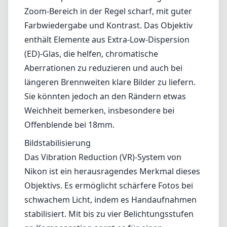
Gewicht von 490 Gramm belastet es Sie nicht
bei langen Fotosessions. Die integrierte
abnehmbare Gegenlichtblende trägt zur
Portabilität bei und ermöglicht eine einfache
Aufbewahrung und den Transport.
Bildqualität
Die optische Leistung des 18-140mm-
Objektivs ist lobenswert, insbesondere im
Bildmittelpunkt. Die Bilder sind im gesamten
Zoom-Bereich in der Regel scharf, mit guter
Farbwiedergabe und Kontrast. Das Objektiv
enthält Elemente aus Extra-Low-Dispersion
(ED)-Glas, die helfen, chromatische
Aberrationen zu reduzieren und auch bei
längeren Brennweiten klare Bilder zu liefern.
Sie könnten jedoch an den Rändern etwas