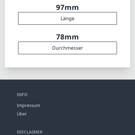
Gewicht
17
Elemente
12
Gruppen
97mm
Länge
78mm
Durchmesser