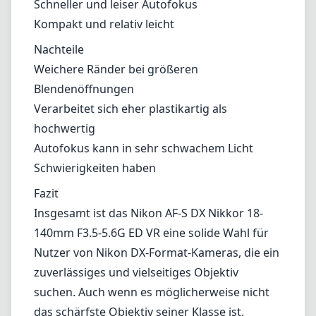
reduziert die Notwendigkeit, ständig die
Objektive zu wechseln, was umständlich und
störend sein kann.
Vor- und Nachteile
Vorteile
Vielseitiger Brennweitenbereich (18-140mm)
Gute Bildschärfe, insbesondere im Zentrum
Effektive Bildstabilisierung
Schneller und leiser Autofokus
Kompakt und relativ leicht
Nachteile
Weichere Ränder bei größeren
Blendenöffnungen
Verarbeitet sich eher plastikartig als
hochwertig