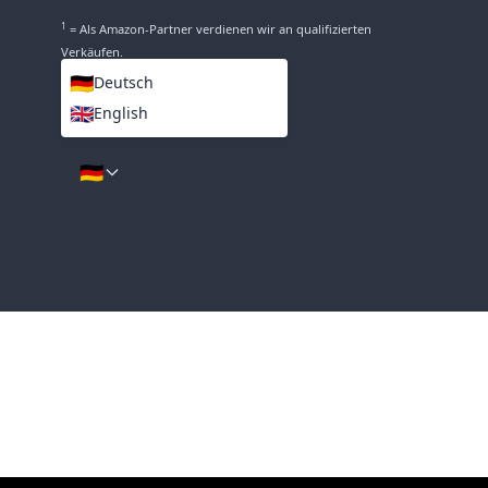
INFO
Impressum
Über
DISCLAIMER
1
= Als Amazon-Partner verdienen wir an qualifizierten
Verkäufen.
🇩🇪
Deutsch
🇬🇧
English
SPRACHEN
🇩🇪