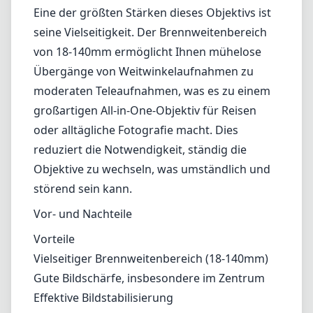
Das Autofokus-System arbeitet schnell und
leise, dank des von Nikon verwendeten Silent
Wave Motors (SWM). Dies ist besonders
nützlich bei Videoaufnahmen, wo Geräusche
des Autofokus störend sein können. Das
Objektiv verfolgt bewegte Motive gut, obwohl
es in sehr dunklen Umgebungen gelegentlich
Probleme beim Scharfstellen geben kann.
Vielseitigkeit
Eine der größten Stärken dieses Objektivs ist
seine Vielseitigkeit. Der Brennweitenbereich
von 18-140mm ermöglicht Ihnen mühelose
Übergänge von Weitwinkelaufnahmen zu
moderaten Teleaufnahmen, was es zu einem
großartigen All-in-One-Objektiv für Reisen
oder alltägliche Fotografie macht. Dies