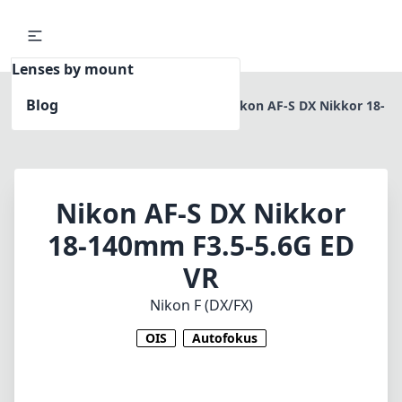
Lenses by mount
Blog
Home
Nikon F (DX/FX)
Nikon AF-S DX Nikkor 18-
140mm F3.5-5.6G ED VR
Nikon AF-S DX Nikkor
18-140mm F3.5-5.6G ED
VR
Nikon F (DX/FX)
OIS
Autofokus