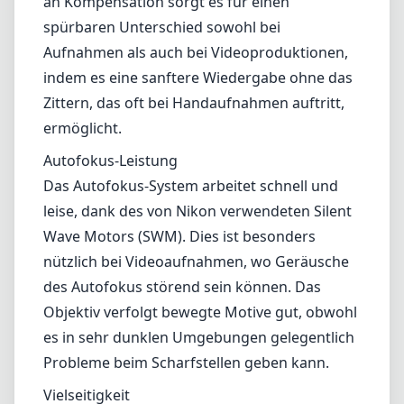
Weichheit bemerken, insbesondere bei
Offenblende bei 18mm.
Bildstabilisierung
Das Vibration Reduction (VR)-System von
Nikon ist ein herausragendes Merkmal dieses
Objektivs. Es ermöglicht schärfere Fotos bei
schwachem Licht, indem es Handaufnahmen
stabilisiert. Mit bis zu vier Belichtungsstufen
an Kompensation sorgt es für einen
spürbaren Unterschied sowohl bei
Aufnahmen als auch bei Videoproduktionen,
indem es eine sanftere Wiedergabe ohne das
Zittern, das oft bei Handaufnahmen auftritt,
ermöglicht.
Autofokus-Leistung