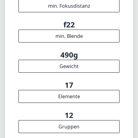
f5.6
max. Blende (max. zoom)
67mm
Filterdurchmesser
45cm
min. Fokusdistanz
f22
min. Blende
490g