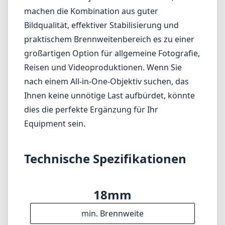
Autofokus kann in sehr schwachem Licht
Schwierigkeiten haben
Fazit
Insgesamt ist das Nikon AF-S DX Nikkor 18-
140mm F3.5-5.6G ED VR eine solide Wahl für
Nutzer von Nikon DX-Format-Kameras, die ein
zuverlässiges und vielseitiges Objektiv
suchen. Auch wenn es möglicherweise nicht
das schärfste Objektiv seiner Klasse ist,
machen die Kombination aus guter
Bildqualität, effektiver Stabilisierung und
praktischem Brennweitenbereich es zu einer
großartigen Option für allgemeine Fotografie,
Reisen und Videoproduktionen. Wenn Sie
nach einem All-in-One-Objektiv suchen, das
Ihnen keine unnötige Last aufbürdet, könnte