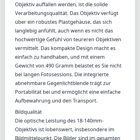
ausgewogenes Zoomobjektiv, das speziell für
Nikons DX-Format-DSLR-Kameras entwickelt
wurde. Es deckt einen breiten Bereich von
Brennweiten ab und ist somit eine
ausgezeichnete Wahl für viele fotografische
Szenarien, von Landschaften über Porträts bis
hin zu alltäglichen Aufnahmen.
Verarbeitungsqualität und Design
Eines der ersten Dinge, die Ihnen bei diesem
Objektiv auffallen werden, ist die solide
Verarbeitungsqualität. Das Objektiv verfügt
über ein robustes Plastgehäuse, das sich
langlebig anfühlt, auch wenn es nicht das
hochwertige Gefühl von teureren Objektiven
vermittelt. Das kompakte Design macht es
einfach zu handhaben, und mit einem