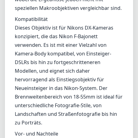
hervorragend als Einstiegsobjektiv für
Neueinsteiger in das Nikon-System. Der
Brennweitenbereich von 18-55mm ist ideal für
unterschiedliche Fotografie-Stile, von
Landschaften und Straßenfotografie bis hin
zu Porträts.
Vor- und Nachteile
Vorteile
Kompaktes und leichtes Design, einfach zu
transportieren
Gute optische Leistung mit ordentlicher
Schärfe
Bildstabilisierung (VR) hilft in Situationen mit
schwachem Licht
Zuverlässige Autofokusleistung
Vielseitige Brennweite für verschiedene