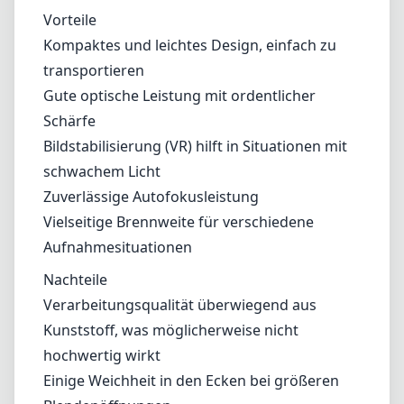
Aufnahmesituationen
Nachteile
Verarbeitungsqualität überwiegend aus
Kunststoff, was möglicherweise nicht
hochwertig wirkt
Einige Weichheit in den Ecken bei größeren
Blendenöffnungen
Eingeschränkte Leistung bei schwachem Licht
im Vergleich zu schnelleren Objektiven
Fazit
Das Nikon AF-S DX Nikkor 18-55mm f/3.5-5.6G
VR ist ein hervorragendes Einstiegsobjektiv,
das gute optische Leistung und Vielseitigkeit
zu einem erschwinglichen Preis bietet. Zwar
gibt es einige Einschränkungen in Bezug auf