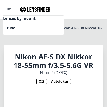
Lenses by mount
Blog
Home
Nikon F (DX/FX)
Nikon AF-S DX Nikkor 18-
55mm f/3.5-5.6G VR
Nikon AF-S DX Nikkor
18-55mm f/3.5-5.6G VR
Nikon F (DX/FX)
OIS
Autofokus