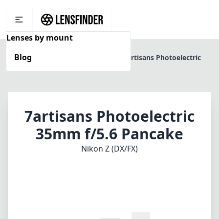
Lenses by mount
Blog
Home
Nikon Z (DX/FX)
7artisans Photoelectric
35mm f/5.6 Pancake
7artisans Photoelectric
35mm f/5.6 Pancake
Nikon Z (DX/FX)