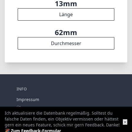
13mm
Länge
62mm
Durchmesser
INFO
Impressum
Über
Ich aktualisiere die Datenbank regelmäßig. Solltest du
falsche Daten finden, ein Objektiv vermissen oder hättest
✕
gern ein neues Feature, schick mir gern Feedback. Danke!
DISCLAIMER
🎉
Zum Feedback-Formular