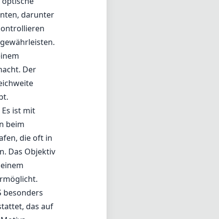
 optische
nten, darunter
ontrollieren
 gewährleisten.
einem
acht. Der
Reichweite
bt.
Es ist mit
en beim
fen, die oft in
. Das Objektiv
 einem
rmöglicht.
 S besonders
tattet, das auf