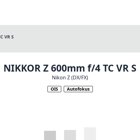
C VR S
NIKKOR Z 600mm f/4 TC VR S
Nikon Z (DX/FX)
OIS
Autofokus