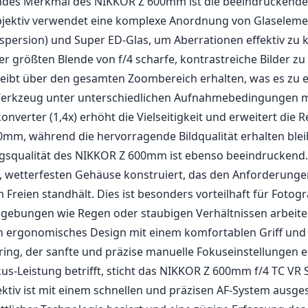
ndes Merkmal des NIKKOR Z 600mm ist die beeindruckende
bjektiv verwendet eine komplexe Anordnung von Glaseleme
ispersion) und Super ED-Glas, um Aberrationen effektiv zu k
er größten Blende von f/4 scharfe, kontrastreiche Bilder zu
leibt über den gesamten Zoombereich erhalten, was es zu 
Werkzeug unter unterschiedlichen Aufnahmebedingungen m
konverter (1,4x) erhöht die Vielseitigkeit und erweitert die 
mm, während die hervorragende Bildqualität erhalten blei
gsqualität des NIKKOR Z 600mm ist ebenso beeindruckend. 
, wetterfesten Gehäuse konstruiert, das den Anforderung
 Freien standhält. Dies ist besonders vorteilhaft für Fotogra
ebungen wie Regen oder staubigen Verhältnissen arbeiten
n ergonomisches Design mit einem komfortablen Griff und
sring, der sanfte und präzise manuelle Fokuseinstellungen e
us-Leistung betrifft, sticht das NIKKOR Z 600mm f/4 TC VR
ektiv ist mit einem schnellen und präzisen AF-System ausges