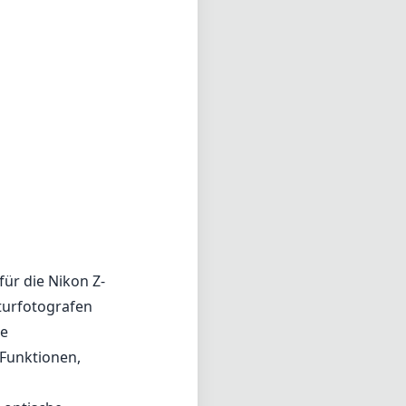
für die Nikon Z-
turfotografen
ne
 Funktionen,