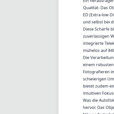
Ein herausrage
Qualität. Das O
ED (Extra-low D
und selbst bei d
Diese Schärfe b
zuverlässigen 
integrierte Tele
mühelos auf 840
Die Verarbeitun
einem robusten
Fotografieren im
schwierigen Umg
bietet zudem ei
intuitiven Foku
Was die Autofok
hervor. Das Obj