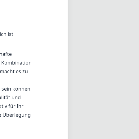
ch ist
hafte
ie Kombination
 macht es zu
 sein können,
alität und
iv für Ihr
ne Überlegung