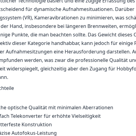
ittlicher Technologie basiert und eine zügige Erfassung des
tscheidend für dynamische Aufnahmesituationen. Darüber h
ungssystem (VR), Kameravibrationen zu minimieren, was schä
der Hand, insbesondere bei längeren Brennweiten, ermögli
inige Punkte, die man beachten sollte. Das Gewicht dieses O
jektiv dieser Kategorie handhabbar, kann jedoch für einige
er Aufnahmesitzungen eine Herausforderung darstellen. A
empfunden werden, was zwar die professionelle Qualität un
eit widerspiegelt, gleichzeitig aber den Zugang für Hobbyf
ann.
chteile
e optische Qualität mit minimalen Aberrationen
-fach Telekonverter für erhöhte Vielseitigkeit
tterfeste Konstruktion
äzise Autofokus-Leistung