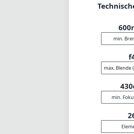
Technisch
60
min. Bre
f
max. Blende 
43
min. Foku
2
Elem