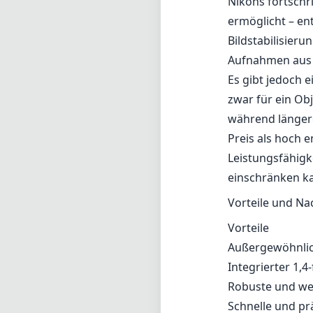
Nikons fortschr
ermöglicht – en
Bildstabilisier
Aufnahmen aus 
Es gibt jedoch e
zwar für ein Ob
während länger
Preis als hoch 
Leistungsfähigk
einschränken k
Vorteile und Na
Vorteile
Außergewöhnlich
Integrierter 1,4
Robuste und we
Schnelle und pr