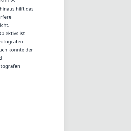
 Motivs
inaus hilft das
rfere
cht.
bjektivs ist
 Fotografen
uch könnte der
d
otografen