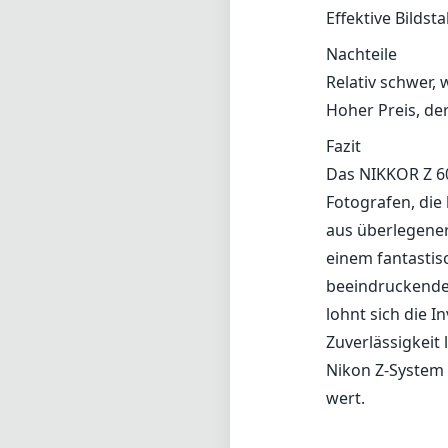
Effektive Bilds
Nachteile
Relativ schwer,
Hoher Preis, de
Fazit
Das NIKKOR Z 60
Fotografen, die
aus überlegener
einem fantasti
beeindruckender
lohnt sich die I
Zuverlässigkeit 
Nikon Z-System 
wert.