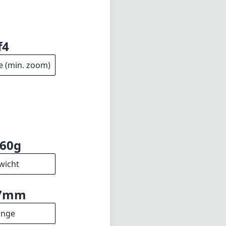
f4
e (min. zoom)
60g
wicht
7mm
änge