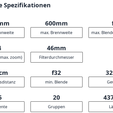
e Spezifikationen
0mm
600mm
nnweite
max. Brennweite
max. Blend
4
46mm
(max. zoom)
Filterdurchmesser
0cm
f32
32
sdistanz
min. Blende
Ge
6
20
43
ente
Gruppen
L