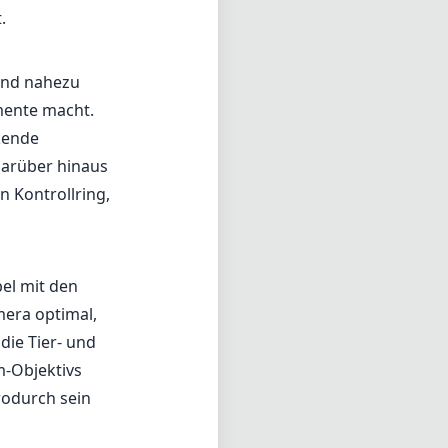
.
 und nahezu
omente macht.
kende
Darüber hinaus
n Kontrollring,
bel mit den
mera optimal,
die Tier- und
m-Objektivs
wodurch sein