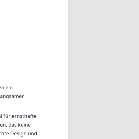
en ein
 langsamer
l für ernsthafte
hen, das keine
ichte Design und