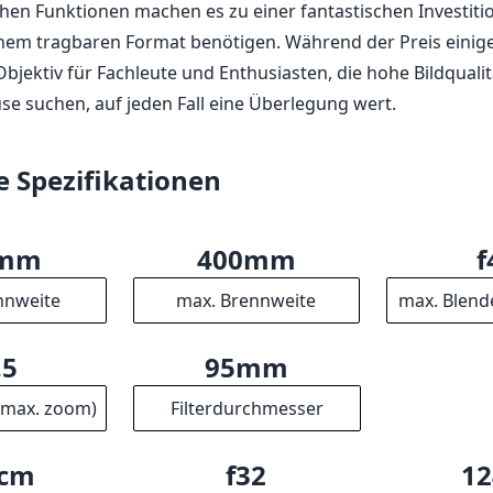
ichen Funktionen machen es zu einer fantastischen Investition
inem tragbaren Format benötigen. Während der Preis einig
Objektiv für Fachleute und Enthusiasten, die hohe Bildquali
e suchen, auf jeden Fall eine Überlegung wert.
e Spezifikationen
0mm
400mm
f
nnweite
max. Brennweite
max. Blend
.5
95mm
(max. zoom)
Filterdurchmesser
0cm
f32
12