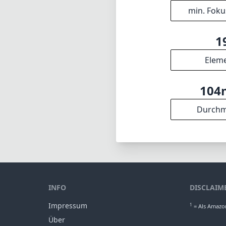
min. Foku
1
Elem
10
Durchm
INFO
DISCLAIM
Impressum
1
= Als Amazon
Über