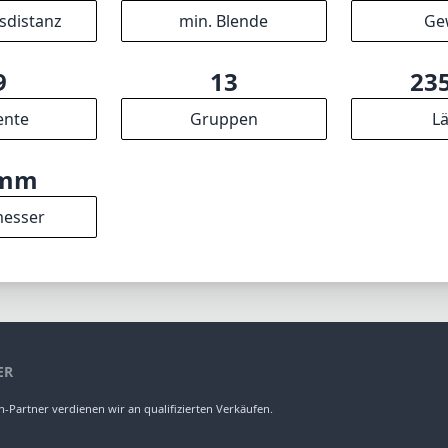
sdistanz
min. Blende
Ge
9
13
23
ente
Gruppen
L
4mm
esser
ER
-Partner verdienen wir an qualifizierten Verkäufen.