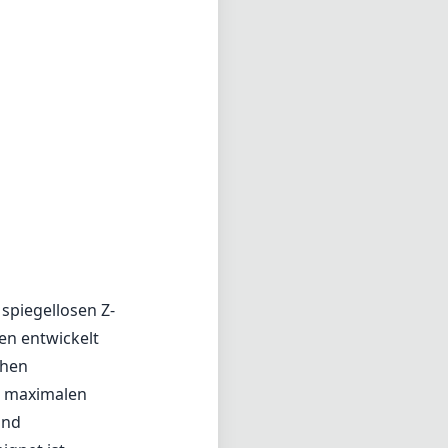
spiegellosen Z-
fen entwickelt
chen
n maximalen
und