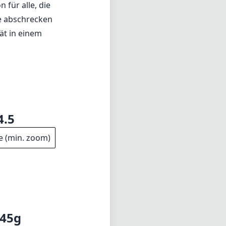
 für alle, die
e abschrecken
tät in einem
4.5
e (min. zoom)
45g