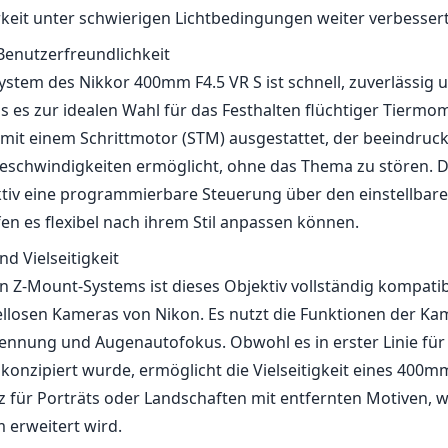
keit unter schwierigen Lichtbedingungen weiter verbessert
enutzerfreundlichkeit
stem des Nikkor 400mm F4.5 VR S ist schnell, zuverlässig
s es zur idealen Wahl für das Festhalten flüchtiger Tierm
t mit einem Schrittmotor (STM) ausgestattet, der beeindruc
eschwindigkeiten ermöglicht, ohne das Thema zu stören. 
ktiv eine programmierbare Steuerung über den einstellbare
en es flexibel nach ihrem Stil anpassen können.
nd Vielseitigkeit
on Z-Mount-Systems ist dieses Objektiv vollständig kompati
llosen Kameras von Nikon. Es nutzt die Funktionen der Ka
ennung und Augenautofokus. Obwohl es in erster Linie für 
 konzipiert wurde, ermöglicht die Vielseitigkeit eines 400m
z für Porträts oder Landschaften mit entfernten Motiven, 
 erweitert wird.