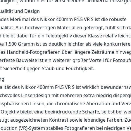
higkeit, wodurch es für verschiedene Lichtverhältnisse geei
alität und Design
des Merkmal des Nikkor 400mm F4.5 VR S ist die robuste
lität. Aus hochwertigen Materialien gefertigt, fühlt sich d
 bleibt dabei für ein Teleobjektiv dieser Klasse relativ leich
a 1.500 Gramm ist es deutlich leichter als viele konkurrie
das Handheld-Fotografieren über längere Zeiträume hinwe
erfeste Bauweise ist ein weiterer großer Vorteil für Fotoa
et Sicherheit gegen Staub und Feuchtigkeit.
ng
alität des Nikkor 400mm F4.5 VR S ist wirklich bewundernsw
chsvolles Linsendesign mit mehreren extra-niedrig disperg
sphärischen Linsen, die chromatische Aberration und Ver
Objektiv bietet eine beeindruckende Schärfe, selbst bei we
eugt ausgezeichneten Kontrast sowie lebendige Farben. Z
eduction (VR)-System stabiles Fotografieren bei niedrigen V