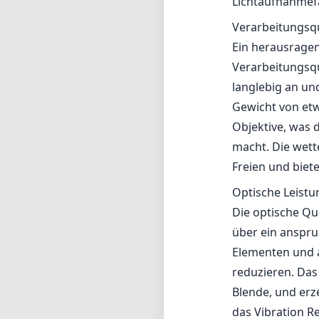
Lichtaufnahmefä
Verarbeitungsqu
Ein herausragen
Verarbeitungsqua
langlebig an und
Gewicht von etw
Objektive, was 
macht. Die wett
Freien und biet
Optische Leistu
Die optische Qu
über ein anspru
Elementen und a
reduzieren. Das 
Blende, und erz
das Vibration R