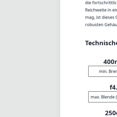
die fortschrittl
Reichweite in e
mag, ist dieses 
robusten Gehäus
Technisch
40
min. Bre
f4
max. Blende 
25