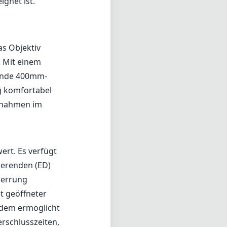
gnet ist.
as Objektiv
t. Mit einem
rende 400mm-
g komfortabel
ufnahmen im
ert. Es verfügt
ierenden (ED)
zerrung
it geöffneter
udem ermöglicht
erschlusszeiten,