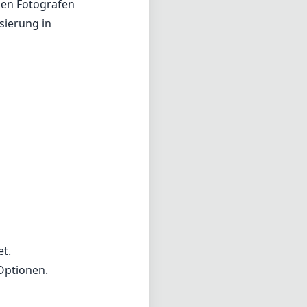
eden Fotografen
sierung in
et.
-Optionen.