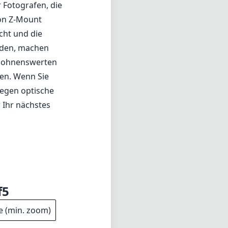
 Fotografen, die
kon Z-Mount
cht und die
rden, machen
r lohnenswerten
fen. Wenn Sie
gegen optische
 Ihr nächstes
f5
e (min. zoom)