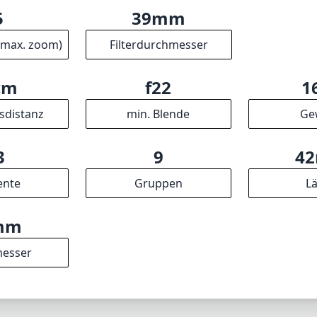
5
39mm
(max. zoom)
Filterdurchmesser
cm
f22
1
sdistanz
min. Blende
Ge
3
9
4
ente
Gruppen
L
mm
esser