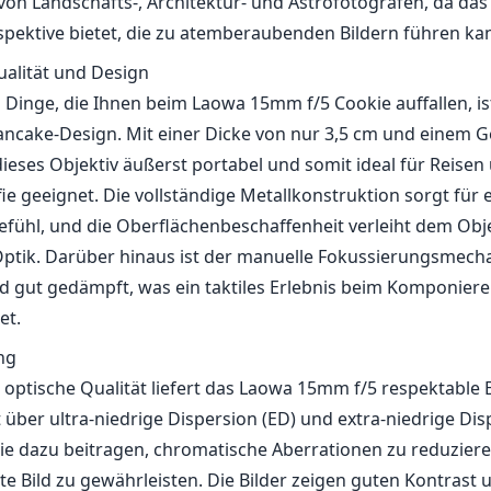
von Landschafts-, Architektur- und Astrofotografen, da das 
rspektive bietet, die zu atemberaubenden Bildern führen ka
alität und Design
n Dinge, die Ihnen beim Laowa 15mm f/5 Cookie auffallen, is
ancake-Design. Mit einer Dicke von nur 3,5 cm und einem 
ieses Objektiv äußerst portabel und somit ideal für Reisen
e geeignet. Die vollständige Metallkonstruktion sorgt für 
fühl, und die Oberflächenbeschaffenheit verleiht dem Obje
ptik. Darüber hinaus ist der manuelle Fokussierungsmec
 gut gedämpft, was ein taktiles Erlebnis beim Komponiere
et.
ng
e optische Qualität liefert das Laowa 15mm f/5 respektable 
 über ultra-niedrige Dispersion (ED) und extra-niedrige Dis
ie dazu beitragen, chromatische Aberrationen zu reduzier
e Bild zu gewährleisten. Die Bilder zeigen guten Kontrast 