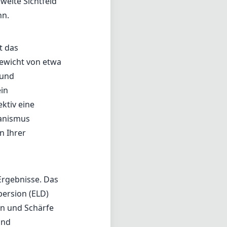
weite Sichtfeld
nn.
t das
Gewicht von etwa
 und
ein
ktiv eine
hanismus
n Ihrer
Ergebnisse. Das
persion (ELD)
en und Schärfe
und