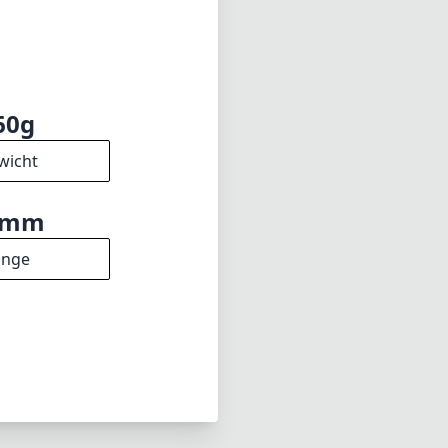
60g
wicht
2mm
änge