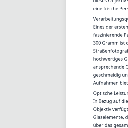
dieses Objektiv 
eine frische Pe
Verarbeitungsqu
Eines der erste
faszinierende P
300 Gramm ist d
Straßenfotografi
hochwertiges Ge
ansprechende O
geschmeidig und
Aufnahmen biet
Optische Leistu
In Bezug auf di
Objektiv verfügt
Glaselemente, d
über das gesamt