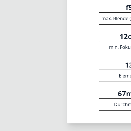
f
max. Blende 
12
min. Foku
1
Elem
67
Durchm