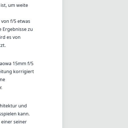
ist, um weite
 von f/5 etwas
e Ergebnisse zu
rd es von
zt.
 Laowa 15mm f/5
itung korrigiert
ine
r.
chitektur und
sspielen kann.
 einer seiner