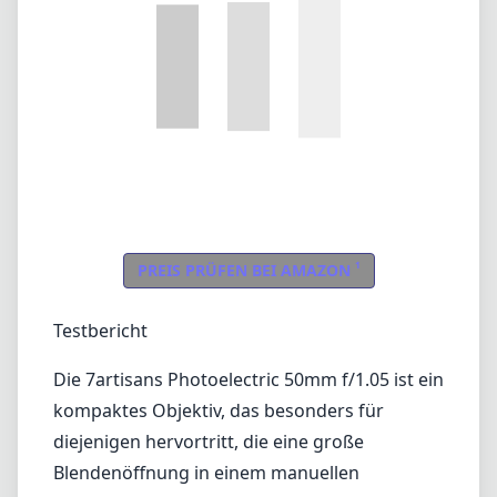
Testbericht
Die 7artisans Photoelectric 50mm f/1.05 ist ein
kompaktes Objektiv, das besonders für
diejenigen hervortritt, die eine große
Blendenöffnung in einem manuellen
Fokussystem suchen. Speziell für den Sony E-
Mount entwickelt, ist dieses Objektiv
insbesondere für Porträtfotografen und
Nutzer attraktiv, die die feine Kontrolle über
die Schärfentiefe, die die beeindruckende
Blende von f/1.05 bietet, zu schätzen wissen.
Verarbeitungsqualität und Design
Die Verarbeitungsqualität des 7artisans
50mm f/1.05 ist für den Preis bemerkenswert.