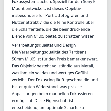
Das Objektiv besteht vollständig aus Metall,
was ihm ein solides und wertiges Gefühl
verleiht. Der Fokusring läuft geschmeidig und
bietet guten Widerstand, was präzise
Anpassungen beim manuellen Fokussieren
ermöglicht. Diese Eigenschaft ist
entscheidend, um optimale Schärfe zu
erreichen, insbesondere bei so großen
Blendenöffnungen, wo die Schärfentiefe sehr
gering sein kann. Zudem ist das Objektiv
relativ kompakt, was es zu einem großartigen
Begleiter für die Straßenfotografie oder für
Fotografen macht, die eine leichte Ausrüstung
bevorzugen.
Optische Leistung
In Bezug auf die optische Leistung liefert das