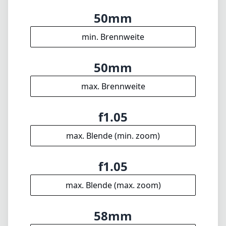
max. Blende (min. zoom)
f1.05
max. Blende (max. zoom)
58mm
Filterdurchmesser
57cm
min. Fokusdistanz
f16
min. Blende