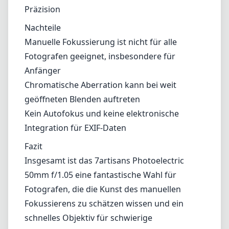
Fazit
Insgesamt ist das 7artisans Photoelectric
50mm f/1.05 eine fantastische Wahl für
Fotografen, die die Kunst des manuellen
Fokussierens zu schätzen wissen und ein
schnelles Objektiv für schwierige
Lichtverhältnisse sowie beeindruckende
Porträtarbeiten benötigen. Obwohl es einige
Einschränkungen bei chromatischen
Aberrationen und der Lernkurve hinsichtlich
des manuellen Fokussierens gibt, machen die
Verarbeitungsqualität und die optische
Leistung des Objektivs es zu einer
lohnenswerten Ergänzung für jede Sammlung
von Enthusiasten mit Sony E-Mount. Wer