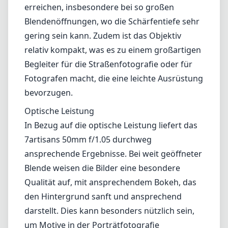
7artisans 50mm f/1.05 durchweg
ansprechende Ergebnisse. Bei weit geöffneter
Blende weisen die Bilder eine besondere
Qualität auf, mit ansprechendem Bokeh, das
den Hintergrund sanft und ansprechend
darstellt. Dies kann besonders nützlich sein,
um Motive in der Porträtfotografie
hervorzuheben. Wenn man die Blende etwas
schließt, verbessert sich die Schärfe, mit sehr
guten Ergebnissen ab f/2, was das Objektiv
vielseitig für verschiedene
Aufnahmebedingungen macht. Allerdings
können chromatische Aberrationen in
hochkontrastierenden Szenen auffällig sein,
insbesondere bei offener Blende. Diese sind
jedoch in der Nachbearbeitung gut