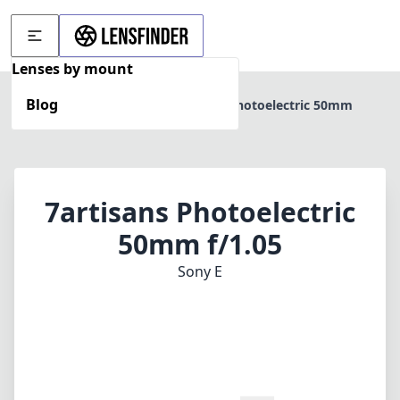
Lenses by mount
Blog
Home
Sony E
7artisans Photoelectric 50mm
f/1.05
7artisans Photoelectric
50mm f/1.05
Sony E
1
PREIS PRÜFEN BEI AMAZON