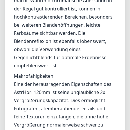
Makrofähigkeiten
Eine der herausragenden Eigenschaften des
AstrHori 120mm ist seine unglaubliche 2x
Vergrößerungskapazität. Dies ermöglicht
Fotografen, atemberaubende Details und
feine Texturen einzufangen, die ohne hohe
Vergrößerung normalerweise schwer zu
fotografieren sind. Der Arbeitsabstand von ca.
22 cm bei 2x Vergrößerung bietet genügend
Platz zum Fotografieren, ohne scheue Motive
zu stören. Darüber hinaus bietet das Objektiv
ein 1:1 Vergrößerungsverhältnis bei einem
besser handhabbaren Abstand, was es
vielseitig für verschiedene
Makroanwendungen macht.
Kompatibilität und Nutzung