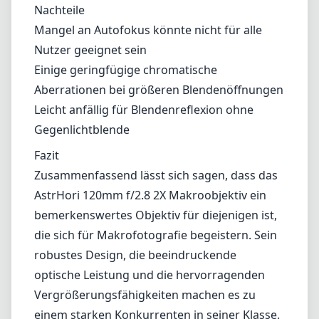
AstrHori 120mm f/2.8 2X Makroobjektiv ein
bemerkenswertes Objektiv für diejenigen ist,
die sich für Makrofotografie begeistern. Sein
robustes Design, die beeindruckende
optische Leistung und die hervorragenden
Vergrößerungsfähigkeiten machen es zu
einem starken Konkurrenten in seiner Klasse.
Allerdings könnte die Notwendigkeit zur
manuellen Fokussierung für einige,
insbesondere für Einsteiger in die
Makrofotografie, ein Nachteil sein. Insgesamt
bietet dieses Objektiv eine hervorragende
Qualität und ein ausgezeichnetes Preis-
Leistungs-Verhältnis für das Einfangen feiner
Details, die in der Makrofotografie von
Bedeutung sind.