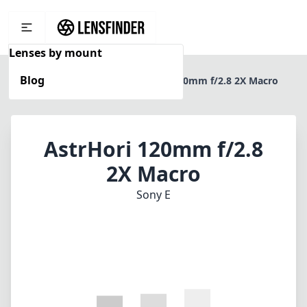
Lenses by mount
Blog
Home
Sony E
AstrHori 120mm f/2.8 2X Macro
AstrHori 120mm f/2.8
2X Macro
Sony E
1
PREIS PRÜFEN BEI AMAZON