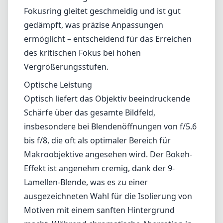
bis f/8, die oft als optimaler Bereich für
Makroobjektive angesehen wird. Der Bokeh-
Effekt ist angenehm cremig, dank der 9-
Lamellen-Blende, was es zu einer
ausgezeichneten Wahl für die Isolierung von
Motiven mit einem sanften Hintergrund
macht. Während chromatische Aberration in
der Regel gut kontrolliert ist, können in
hochkontrastierenden Bereichen, besonders
bei weiteren Blendenöffnungen, leichte
Farbsäume sichtbar werden. Die
Blendenreflexion ist ebenfalls lobenswert,
obwohl die Verwendung eines
Gegenlichtblends für optimale Ergebnisse
empfehlenswert ist.