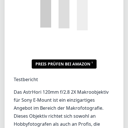
Testbericht
Das AstrHori 120mm f/2.8 2X Makroobjektiv
für Sony E-Mount ist ein einzigartiges
Angebot im Bereich der Makrofotografie.
Dieses Objektiv richtet sich sowohl an
Hobbyfotografen als auch an Profis, die
beeindruckende Details in ihrer Nahaufnahme
festhalten möchten. Mit einer maximalen
Vergrößerung von 2x ermöglicht es Nutzern,
komplexe Texturen und winzige Motive zu
erkunden, die mit bloßem Auge übersehen
werden könnten.
Design und Verarbeitungsqualität
Die Verarbeitungsqualität des AstrHori
120mm f/2.8 ist robust und verfügt über ein