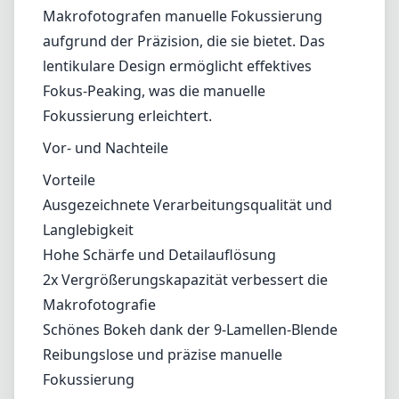
Langlebigkeit
Hohe Schärfe und Detailauflösung
2x Vergrößerungskapazität verbessert die
Makrofotografie
Schönes Bokeh dank der 9-Lamellen-Blende
Reibungslose und präzise manuelle
Fokussierung
Nachteile
Mangel an Autofokus könnte nicht für alle
Nutzer geeignet sein
Einige geringfügige chromatische
Aberrationen bei größeren Blendenöffnungen
Leicht anfällig für Blendenreflexion ohne
Gegenlichtblende
Fazit
Zusammenfassend lässt sich sagen, dass das