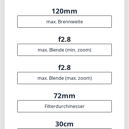
max. Blende (max. zoom)
72mm
Filterdurchmesser
30cm
min. Fokusdistanz
f22
min. Blende
930g
Gewicht