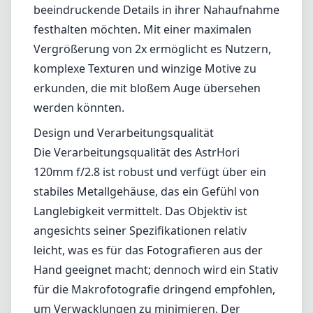
stabiles Metallgehäuse, das ein Gefühl von
Langlebigkeit vermittelt. Das Objektiv ist
angesichts seiner Spezifikationen relativ
leicht, was es für das Fotografieren aus der
Hand geeignet macht; dennoch wird ein Stativ
für die Makrofotografie dringend empfohlen,
um Verwacklungen zu minimieren. Der
Fokusring gleitet geschmeidig und ist gut
gedämpft, was präzise Anpassungen
ermöglicht – entscheidend für das Erreichen
des kritischen Fokus bei hohen
Vergrößerungsstufen.
Optische Leistung
Optisch liefert das Objektiv beeindruckende
Schärfe über das gesamte Bildfeld,
insbesondere bei Blendenöffnungen von f/5.6