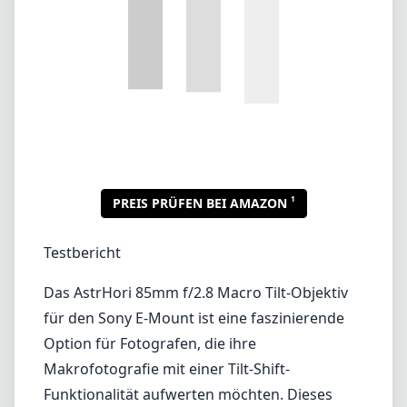
Testbericht
Das AstrHori 85mm f/2.8 Macro Tilt-Objektiv
für den Sony E-Mount ist eine faszinierende
Option für Fotografen, die ihre
Makrofotografie mit einer Tilt-Shift-
Funktionalität aufwerten möchten. Dieses
Objektiv vereint das Beste aus beiden Welten:
Es bietet die makro-relevanten Fähigkeiten,
die für Nahaufnahmen erforderlich sind, und
führt gleichzeitig Tilt-Funktionen ein, die
einzigartige Tiefenschärfe-Effekte erzeugen
können.
Verarbeitungsqualität und Design
Das erste, was beim AstrHori 85mm f/2.8
Macro Tilt-Objektiv ins Auge fällt, ist die