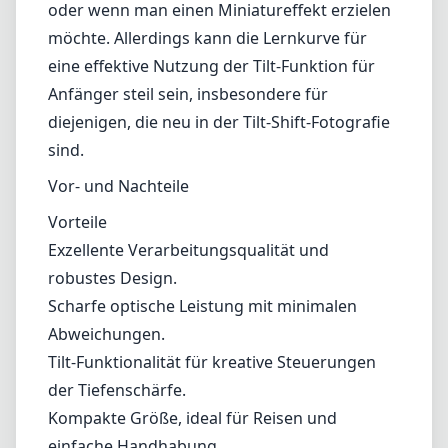
robustes Design.
Scharfe optische Leistung mit minimalen
Abweichungen.
Tilt-Funktionalität für kreative Steuerungen
der Tiefenschärfe.
Kompakte Größe, ideal für Reisen und
einfache Handhabung.
Nachteile
Die Tilt-Funktion kann für Anfänger eine
Herausforderung darstellen.
Festbrennweite; nicht so vielseitig wie ein
Zoomobjektiv.
Fazit
Das AstrHori 85mm f/2.8 Macro Tilt-Objektiv
für den Sony E-Mount ist eine solide Wahl für