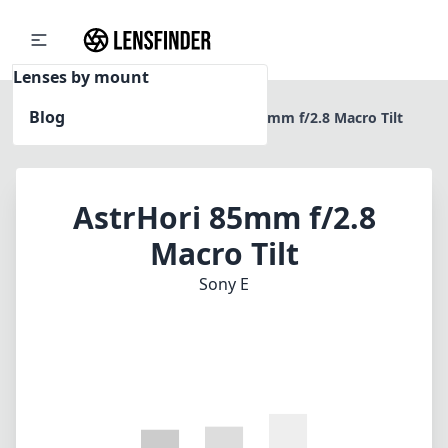
Lenses by mount
Blog
Home
Sony E
AstrHori 85mm f/2.8 Macro Tilt
AstrHori 85mm f/2.8
Macro Tilt
Sony E
1
PREIS PRÜFEN BEI AMAZON