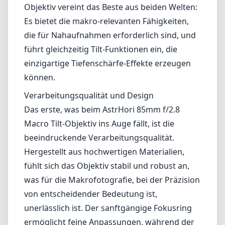
beeindruckende Verarbeitungsqualität.
Hergestellt aus hochwertigen Materialien,
fühlt sich das Objektiv stabil und robust an,
was für die Makrofotografie, bei der Präzision
von entscheidender Bedeutung ist,
unerlässlich ist. Der sanftgängige Fokusring
ermöglicht feine Anpassungen, während der
Tilt-Mechanismus flüssig ist und einfache
Übergänge zwischen den Fokusebenen
ermöglicht. Zudem macht die kompakte
Bauweise es zu einer idealen Wahl für jeden,
der eine Sony E-Mount-Kamera besitzt.
Optische Leistung
Optisch liefert das Objektiv scharfe Bilder mit
einem ansprechenden Bokeh, ideal für die
Makrofotografie. Die größte Blendenöffnung