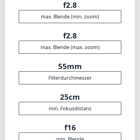
25cm
min. Fokusdistanz
f16
min. Blende
720g
Gewicht
11
Elemente
8