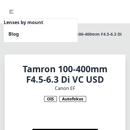
Lenses by mount
Blog
Home
Canon EF
Tamron 100-400mm F4.5-6.3 Di
VC USD
Tamron 100-400mm
F4.5-6.3 Di VC USD
Canon EF
OIS
Autofokus