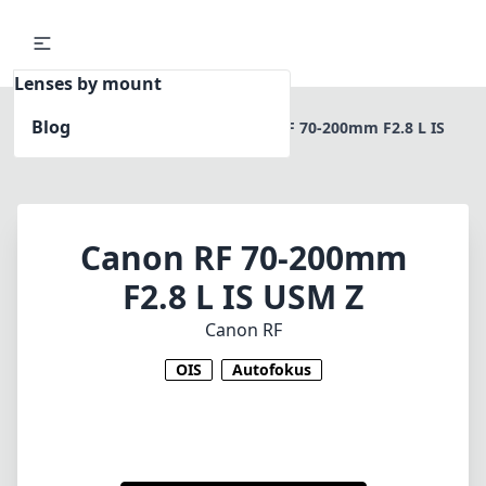
Lenses by mount
Blog
Home
Canon RF
Canon RF 70-200mm F2.8 L IS
USM Z
Canon RF 70-200mm
F2.8 L IS USM Z
Canon RF
OIS
Autofokus