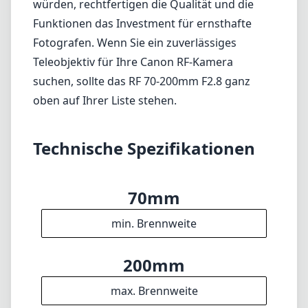
Canon RF 70-200mm F2.8 L IS USM Z-Objektiv
eine herausragende Kombination aus
Leistung, Tragbarkeit und Vielseitigkeit
darstellt. Seine Fähigkeit, scharfe Bilder mit
wunderschönem Bokeh zu liefern, kombiniert
mit schnellem Autofokus und effektiver
Stabilisierung, macht es zur Top-Wahl für
professionelle Fotografen. Obwohl der Preis
höher sein mag, als es einige bevorzugen
würden, rechtfertigen die Qualität und die
Funktionen das Investment für ernsthafte
Fotografen. Wenn Sie ein zuverlässiges
Teleobjektiv für Ihre Canon RF-Kamera
suchen, sollte das RF 70-200mm F2.8 ganz
oben auf Ihrer Liste stehen.