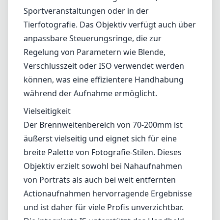
langsamen Verschlusszeiten gestochen
scharfe Bilder aufnehmen können.
Autofokus
Das Autofokussystem im RF 70-200mm wird
von Canons Dual Nano USM-Technologie
betrieben, die schnelles, präzises und nahezu
geräuschloses Fokussieren gewährleistet.
Dies macht es zur idealen Wahl für die
Aufnahme schnell bewegter Motive, etwa bei
Sportveranstaltungen oder in der
Tierfotografie. Das Objektiv verfügt auch über
anpassbare Steuerungsringe, die zur
Regelung von Parametern wie Blende,
Verschlusszeit oder ISO verwendet werden
können, was eine effizientere Handhabung
während der Aufnahme ermöglicht.