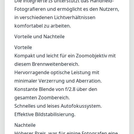
Vielseitigkeit
Der Brennweitenbereich von 70-200mm ist
äußerst vielseitig und eignet sich für eine
breite Palette von Fotografie-Stilen. Dieses
Objektiv erzielt sowohl bei Nahaufnahmen
von Porträts als auch bei weit entfernten
Actionaufnahmen hervorragende Ergebnisse
und ist daher für viele Profis unverzichtbar.
Die integrierte IS unterstützt das Handheld-
Fotografieren und ermöglicht es den Nutzern,
in verschiedenen Lichtverhältnissen
komfortabel zu arbeiten.
Vorteile und Nachteile
Vorteile
Kompakt und leicht für ein Zoomobjektiv mit