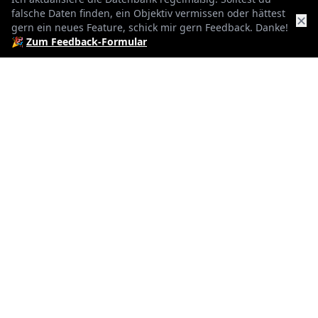
falsche Daten finden, ein Objektiv vermissen oder hättest
✕
82mm
gern ein neues Feature, schick mir gern Feedback. Danke!
🎉
Zum Feedback-Formular
Filterdurchmesser
49cm
min. Fokusdistanz
f22
min. Blende
1115g
Gewicht
18