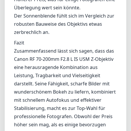
diesem Brennweitenbereich.
Hervorragende optische Leistung mit
minimaler Verzerrung und Aberration.
Konstante Blende von f/2.8 über den
gesamten Zoombereich.
Schnelles und leises Autofokussystem.
Effektive Bildstabilisierung.
Nachteile
Höherer Preis, was für einige Fotografen eine
Überlegung wert sein könnte.
Der Sonnenblende fühlt sich im Vergleich zur
robusten Bauweise des Objektivs etwas
zerbrechlich an.
Fazit
Zusammenfassend lässt sich sagen, dass das