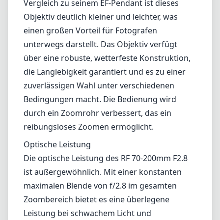
Nutzer des RF-Objektivanschlusses. Dieses
Tele-Zoom-Objektiv wurde für professionelle
Fotografen entwickelt, die hohe Leistung in
einem kompakten Format verlangen. Seine
Eigenschaften machen es besonders attraktiv
für Porträt-, Sport-, Tier- und Eventfotografie.
Konstruktion und Design
Ein herausragendes Merkmal des RF 70-
200mm ist sein kompaktes Design. Im
Vergleich zu seinem EF-Pendant ist dieses
Objektiv deutlich kleiner und leichter, was
einen großen Vorteil für Fotografen
unterwegs darstellt. Das Objektiv verfügt
über eine robuste, wetterfeste Konstruktion,
die Langlebigkeit garantiert und es zu einer
zuverlässigen Wahl unter verschiedenen