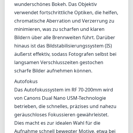
Bedingungen macht. Die Bedienung wird
durch ein Zoomrohr verbessert, das ein
reibungsloses Zoomen ermöglicht.
Optische Leistung
Die optische Leistung des RF 70-200mm F2.8
ist außergewöhnlich. Mit einer konstanten
maximalen Blende von f/2.8 im gesamten
Zoombereich bietet es eine überlegene
Leistung bei schwachem Licht und
wunderschönes Bokeh. Das Objektiv
verwendet fortschrittliche Optiken, die helfen,
chromatische Aberration und Verzerrung zu
minimieren, was zu scharfen und klaren
Bildern über alle Brennweiten führt. Darüber
hinaus ist das Bildstabilisierungssystem (IS)
äußerst effektiv, sodass Fotografen selbst bei