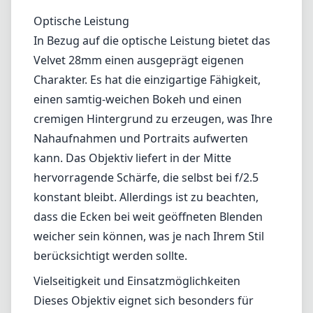
konstant bleibt. Allerdings ist zu beachten,
dass die Ecken bei weit geöffneten Blenden
weicher sein können, was je nach Ihrem Stil
berücksichtigt werden sollte.
Vielseitigkeit und Einsatzmöglichkeiten
Dieses Objektiv eignet sich besonders für
kreative Fotografie, was es zu einer
hervorragenden Wahl für Portraits,
Produktfotografie und sogar Landschaften
macht, bei denen eine sanfte Note die
Stimmung verstärken kann. Die Möglichkeit,
bis auf etwa 25 cm heranzugehen, ermöglicht
beeindruckende makroartige Bilder mit einem
traumhaften, ästhetischen Effekt. Es könnte
jedoch nicht die erste Wahl für schnell