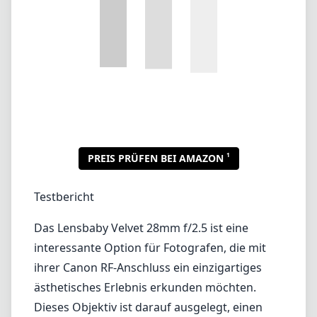
Testbericht
Das Lensbaby Velvet 28mm f/2.5 ist eine
interessante Option für Fotografen, die mit
ihrer Canon RF-Anschluss ein einzigartiges
ästhetisches Erlebnis erkunden möchten.
Dieses Objektiv ist darauf ausgelegt, einen
traumhaften und sanften Fokus zu erzeugen,
während es einige wichtige Details beibehält.
Damit wird es zu einem kreativen Werkzeug
und nicht nur zu einem Standardobjektiv.
Verarbeitungsqualität und Design
Das Lensbaby Velvet 28mm f/2.5 hat eine
kompakte und leichte Bauweise, was ein
großer Vorteil für Reise- und
Straßenfotografen ist. Der Körper besteht