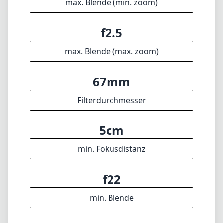
5cm
min. Fokusdistanz
f22
min. Blende
594g
Gewicht
8
Elemente
7
Gruppen