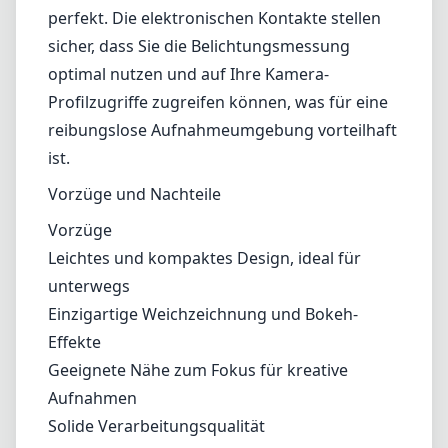
Leichtes und kompaktes Design, ideal für
unterwegs
Einzigartige Weichzeichnung und Bokeh-
Effekte
Geeignete Nähe zum Fokus für kreative
Aufnahmen
Solide Verarbeitungsqualität
Nachteile
Weichere Ecken bei weit geöffneten Blenden
Nur manueller Fokus könnte nicht für jeden
ansprechend sein
Weniger effektiv für schnell bewegte Motive
Fazit
Insgesamt ist das Lensbaby Velvet 28mm f/2.5
eine überzeugende Wahl für Fotografen, die
bereit sind, mit ihrer kreativen Vision zu