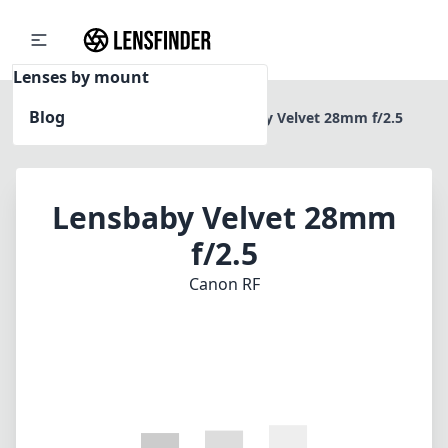
Lenses by mount
Blog
Home
Canon RF
Lensbaby Velvet 28mm f/2.5
Lensbaby Velvet 28mm
f/2.5
Canon RF
1
PREIS PRÜFEN BEI AMAZON