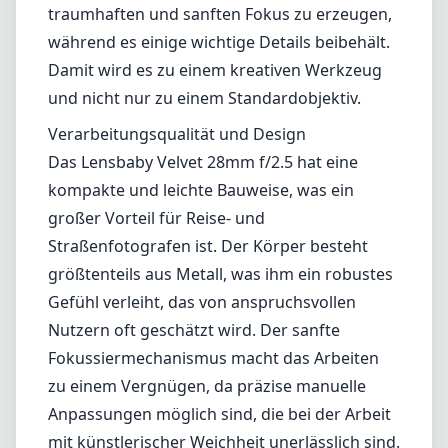
größtenteils aus Metall, was ihm ein robustes
Gefühl verleiht, das von anspruchsvollen
Nutzern oft geschätzt wird. Der sanfte
Fokussiermechanismus macht das Arbeiten
zu einem Vergnügen, da präzise manuelle
Anpassungen möglich sind, die bei der Arbeit
mit künstlerischer Weichheit unerlässlich sind.
Optische Leistung
In Bezug auf die optische Leistung bietet das
Velvet 28mm einen ausgeprägt eigenen
Charakter. Es hat die einzigartige Fähigkeit,
einen samtig-weichen Bokeh und einen
cremigen Hintergrund zu erzeugen, was Ihre
Nahaufnahmen und Portraits aufwerten
kann. Das Objektiv liefert in der Mitte
hervorragende Schärfe, die selbst bei f/2.5