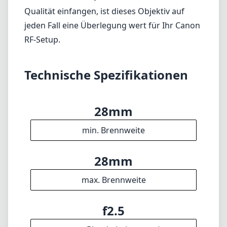
min. Brennweite
28mm
max. Brennweite
f2.5
max. Blende (min. zoom)
f2.5
max. Blende (max. zoom)
67mm
Filterdurchmesser