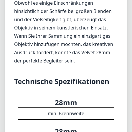
Witterung ist Vorsicht geboten.
Fazit
Das Lensbaby Velvet 28mm f/2.5 für das
Fujifilm X-Bajonett ist eine ausgezeichnete
Wahl für alle, die die traumhaften Bereiche
der Fotografie erkunden möchten. Seine
einzigartigen Weichzeichnungsfähigkeiten
und die ansprechende Bildästhetik machen es
zu einer soliden Option für kreative Arbeiten.
Obwohl es einige Einschränkungen
hinsichtlich der Schärfe bei großen Blenden
und der Vielseitigkeit gibt, überzeugt das
Objektiv in seinem künstlerischen Einsatz.
Wenn Sie Ihrer Sammlung ein einzigartiges
Objektiv hinzufügen möchten, das kreativen
Ausdruck fördert, könnte das Velvet 28mm