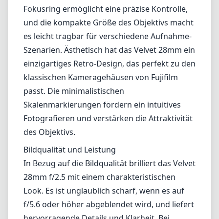
Nuancen von Weichzeichner und Bokeh
schätzen und ist ideal für Portraits,
Landschaften und traumhafte
Konzeptarbeiten.
Verarbeitungsqualität und Design
Dieses Objektiv überzeugt durch eine robuste
Metallkonstruktion, die nicht nur stabil in der
Hand liegt, sondern auch die
Gesamtdauerhaftigkeit erhöht. Der sanfte
Fokusring ermöglicht eine präzise Kontrolle,
und die kompakte Größe des Objektivs macht
es leicht tragbar für verschiedene Aufnahme-
Szenarien. Ästhetisch hat das Velvet 28mm ein
einzigartiges Retro-Design, das perfekt zu den
klassischen Kameragehäusen von Fujifilm
passt. Die minimalistischen