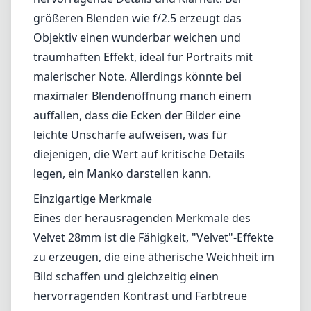
Skalenmarkierungen fördern ein intuitives
Fotografieren und verstärken die Attraktivität
des Objektivs.
Bildqualität und Leistung
In Bezug auf die Bildqualität brilliert das Velvet
28mm f/2.5 mit einem charakteristischen
Look. Es ist unglaublich scharf, wenn es auf
f/5.6 oder höher abgeblendet wird, und liefert
hervorragende Details und Klarheit. Bei
größeren Blenden wie f/2.5 erzeugt das
Objektiv einen wunderbar weichen und
traumhaften Effekt, ideal für Portraits mit
malerischer Note. Allerdings könnte bei
maximaler Blendenöffnung manch einem
auffallen, dass die Ecken der Bilder eine