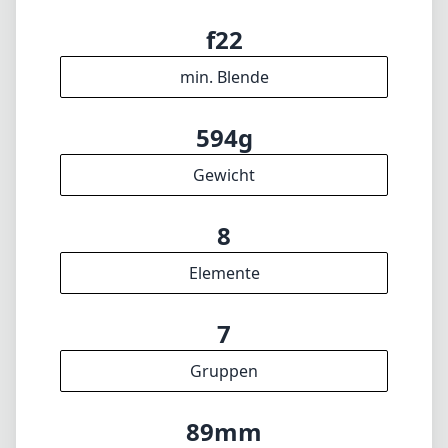
f2.5
max. Blende (max. zoom)
67mm
Filterdurchmesser
5cm
min. Fokusdistanz
f22
min. Blende
594g
Gewicht