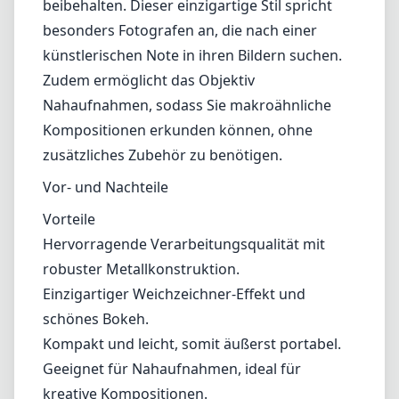
leichte Unschärfe aufweisen, was für
diejenigen, die Wert auf kritische Details
legen, ein Manko darstellen kann.
Einzigartige Merkmale
Eines der herausragenden Merkmale des
Velvet 28mm ist die Fähigkeit, "Velvet"-Effekte
zu erzeugen, die eine ätherische Weichheit im
Bild schaffen und gleichzeitig einen
hervorragenden Kontrast und Farbtreue
beibehalten. Dieser einzigartige Stil spricht
besonders Fotografen an, die nach einer
künstlerischen Note in ihren Bildern suchen.
Zudem ermöglicht das Objektiv
Nahaufnahmen, sodass Sie makroähnliche
Kompositionen erkunden können, ohne
zusätzliches Zubehör zu benötigen.