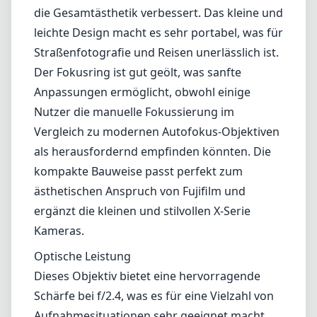
Bekannt für seine manuelle Fokusierung zielt
dieses Objektiv auf Enthusiasten ab, die das
haptische Erlebnis beim Gestalten eines Bildes
schätzen, ohne sich stark auf Autofokus zu
verlassen.
Verarbeitungsqualität und Design
Das KIPON Iberit 35mm f/2.4 ist aus einem
stabilen Metallgehäuse gefertigt, das nicht
nur zur Langlebigkeit beiträgt, sondern auch
die Gesamtästhetik verbessert. Das kleine und
leichte Design macht es sehr portabel, was für
Straßenfotografie und Reisen unerlässlich ist.
Der Fokusring ist gut geölt, was sanfte
Anpassungen ermöglicht, obwohl einige
Nutzer die manuelle Fokussierung im
Vergleich zu modernen Autofokus-Objektiven