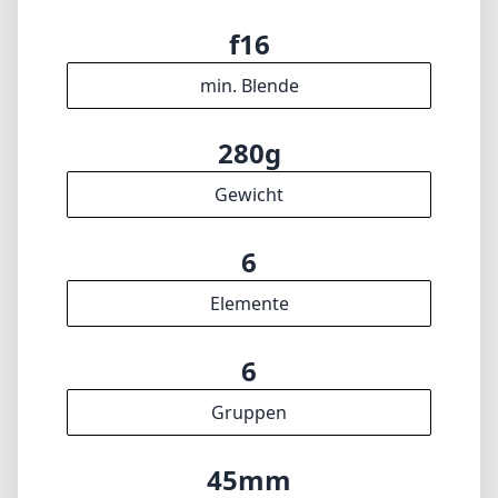
f2.4
max. Blende (max. zoom)
49mm
Filterdurchmesser
35cm
min. Fokusdistanz
f16
min. Blende
280g
Gewicht