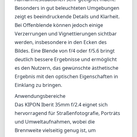
als herausfordernd empfinden könnten. Die
kompakte Bauweise passt perfekt zum
ästhetischen Anspruch von Fujifilm und
ergänzt die kleinen und stilvollen X-Serie
Kameras.
Optische Leistung
Dieses Objektiv bietet eine hervorragende
Schärfe bei f/2.4, was es für eine Vielzahl von
Aufnahmesituationen sehr geeignet macht.
Besonders in gut beleuchteten Umgebungen
zeigt es beeindruckende Details und Klarheit.
Bei Offenblende können jedoch einige
Verzerrungen und Vignettierungen sichtbar
werden, insbesondere in den Ecken des
Bildes. Eine Blende von f/4 oder f/5.6 bringt