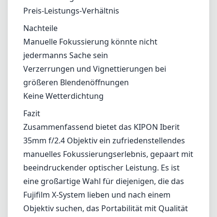
sorgfältiger Handhabung in weniger idealen
Bedingungen zufriedenstellende Ergebnisse
erzielt werden.
Vor- und Nachteile
Vorteile
Kompaktes und leichtes Design
Robuste Metallkonstruktion für Langlebigkeit
Angenehmes Bokeh und scharfe
Mittelleistung
Preis-Leistungs-Verhältnis
Nachteile
Manuelle Fokussierung könnte nicht
jedermanns Sache sein
Verzerrungen und Vignettierungen bei
größeren Blendenöffnungen