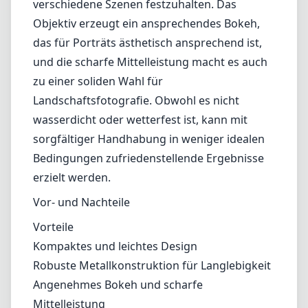
deutlich bessere Ergebnisse und ermöglicht
es den Nutzern, das gewünschte ästhetische
Ergebnis mit den optischen Eigenschaften in
Einklang zu bringen.
Anwendungsbereiche
Das KIPON Iberit 35mm f/2.4 eignet sich
hervorragend für Straßenfotografie, Porträts
und Umweltaufnahmen, wobei die
Brennweite vielseitig genug ist, um
verschiedene Szenen festzuhalten. Das
Objektiv erzeugt ein ansprechendes Bokeh,
das für Porträts ästhetisch ansprechend ist,
und die scharfe Mittelleistung macht es auch
zu einer soliden Wahl für
Landschaftsfotografie. Obwohl es nicht
wasserdicht oder wetterfest ist, kann mit