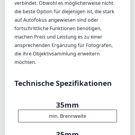
Keine Wetterdichtung
Fazit
Zusammenfassend bietet das KIPON Iberit
35mm f/2.4 Objektiv ein zufriedenstellendes
manuelles Fokussierungserlebnis, gepaart mit
beeindruckender optischer Leistung. Es ist
eine großartige Wahl für diejenigen, die das
Fujifilm X-System lieben und nach einem
Objektiv suchen, das Portabilität mit Qualität
verbindet. Obwohl es möglicherweise nicht
die beste Option für diejenigen ist, die stark
auf Autofokus angewiesen sind oder
fortschrittliche Funktionen benötigen,
machen Preis und Leistung es zu einer
ansprechenden Ergänzung für Fotografen,
die ihre Objektivsammlung erweitern