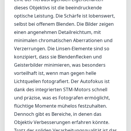
demonstriert und speziell für das Canon RF-
Bajonett entwickelt wurde. Dieses Portrait-
Objektiv kombiniert eine schnelle Blende von
f/1.4 mit einer klassischen Brennweite, die
viele Fotografen für ihre Fähigkeit,
wunderschönes, cremiges Bokeh zu
erzeugen, schätzen. Es ist eine ideale Wahl für
die Aufnahme von Porträts, Events oder auch
für einige Aufnahmen bei schwachem Licht.
Eine der herausragenden Eigenschaften
dieses Objektivs ist die beeindruckende
optische Leistung. Die Schärfe ist lobenswert,
selbst bei offenem Blenden. Die Bilder zeigen
einen angenehmen Detailreichtum, mit
minimalen chromatischen Aberrationen und
Verzerrungen. Die Linsen-Elemente sind so