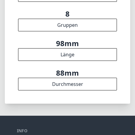
f16
min. Blende
584g
Gewicht
11
Elemente
8
Gruppen
98mm
Länge