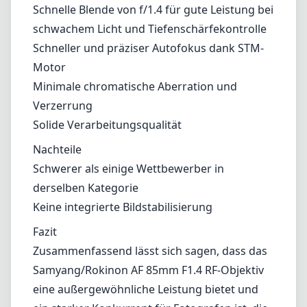
von RF-Mount-Kameras auf die Stabilisierung
der Kamera angewiesen sein mögen, könnte
dies dennoch ein limitierender Faktor für
diejenigen sein, die in Handheld-Aufnahmen
noch mehr Sicherheit in anspruchsvoller
Beleuchtung wünschen.
Vorteile und Nachteile
Vorteile
Exzellente optische Leistung und Schärfe
Schnelle Blende von f/1.4 für gute Leistung bei
schwachem Licht und Tiefenschärfekontrolle
Schneller und präziser Autofokus dank STM-
Motor
Minimale chromatische Aberration und
Verzerrung
Solide Verarbeitungsqualität