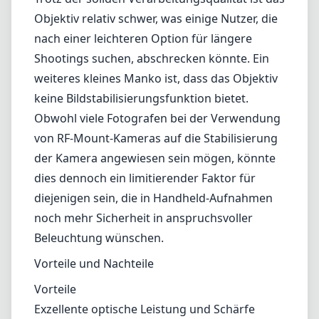
konzipiert, dass sie Blendenflecken und
Geisterbilder minimieren, was besonders
vorteilhaft ist, wenn man gegen helle
Lichtquellen fotografiert. Der Autofokus ist
dank des integrierten STM-Motors schnell
und präzise, was es Fotografen ermöglicht,
flüchtige Momente mühelos festzuhalten.
Dennoch gibt es Bereiche, in denen das
Objektiv Verbesserungen erfahren könnte.
Trotz der soliden Verarbeitungsqualität ist das
Objektiv relativ schwer, was einige Nutzer, die
nach einer leichteren Option für längere
Shootings suchen, abschrecken könnte. Ein
weiteres kleines Manko ist, dass das Objektiv
keine Bildstabilisierungsfunktion bietet.
Obwohl viele Fotografen bei der Verwendung