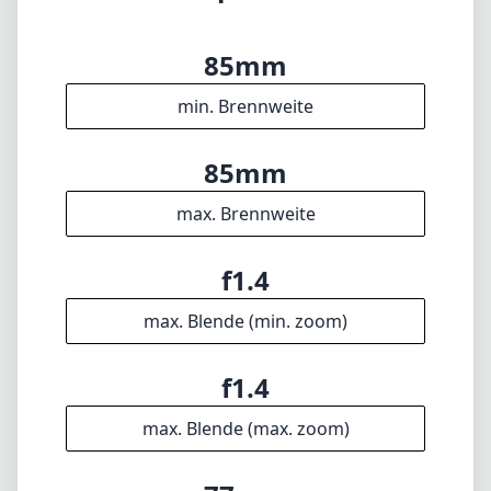
die Autofokusfähigkeiten es zu einer sehr
empfehlenswerten Wahl für Canon RF-Nutzer.
Egal, ob Sie ein professioneller Fotograf oder
ein begeisterter Hobbyist sind, dieses Objektiv
wird Ihnen in verschiedenen
Aufnahmeszenarien sicherlich gute Dienste
leisten.
Technische Spezifikationen
85mm
min. Brennweite
85mm