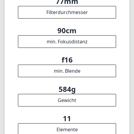
max. Brennweite
f1.4
max. Blende (min. zoom)
f1.4
max. Blende (max. zoom)
77mm
Filterdurchmesser
90cm
min. Fokusdistanz