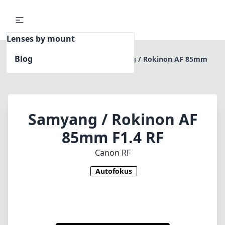
Lenses by mount
Blog
Home
Canon RF
Samyang / Rokinon AF 85mm
F1.4 RF
Samyang / Rokinon AF
85mm F1.4 RF
Canon RF
Autofokus