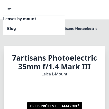
Lenses by mount
Blog
Home
Leica L-Mount
7artisans Photoelectric
35mm f/1.4 Mark III
7artisans Photoelectric
35mm f/1.4 Mark III
Leica L-Mount