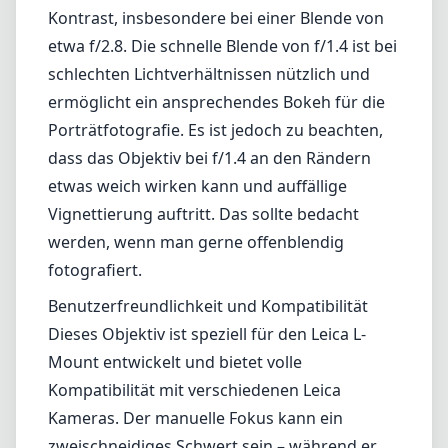
Ermüdungserscheinungen kommt. Zudem
verleiht das minimalistische Design, das an
klassische Objektive erinnert, vielen Leica-
Nutzern einen nostalgischen Reiz.
Optische Leistung
In Bezug auf die Bildqualität zeigt das
7artisans 35mm f/1.4 Mark III in den meisten
Bedingungen eine beeindruckende Leistung.
Das Objektiv erzeugt scharfe Bilder mit gutem
Kontrast, insbesondere bei einer Blende von
etwa f/2.8. Die schnelle Blende von f/1.4 ist bei
schlechten Lichtverhältnissen nützlich und
ermöglicht ein ansprechendes Bokeh für die
Porträtfotografie. Es ist jedoch zu beachten,
dass das Objektiv bei f/1.4 an den Rändern
etwas weich wirken kann und auffällige