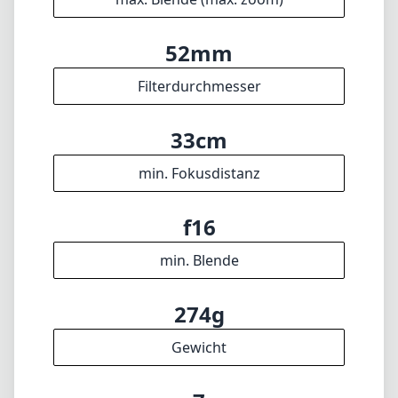
35mm
max. Brennweite
f1.4
max. Blende (min. zoom)
f1.4
max. Blende (max. zoom)
52mm
Filterdurchmesser
33cm