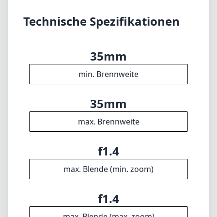
Blenden und fehlendem Autofokus, werden
die Stärken in der Verarbeitungsqualität, im
Design und in der Bildwiedergabe Fotografen
ansprechen, die eine praktische
Herangehensweise an ihr Handwerk
schätzen. Wenn Sie ein vielseitiges Objektiv
suchen, das das Leica L-System ergänzt, ist
das 7artisans 35mm f/1.4 Mark III auf jeden
Fall einen Blick wert.
Technische Spezifikationen
35mm
min. Brennweite