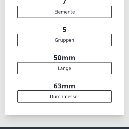
min. Fokusdistanz
f16
min. Blende
274g
Gewicht
7
Elemente
5
Gruppen