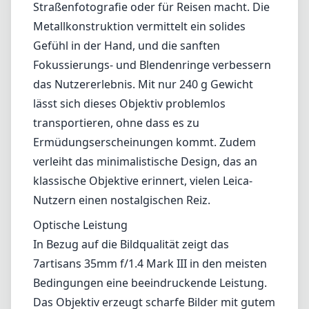
sich gezogen hat. Mit seinem kompakten
Design und der schnellen Blende bietet dieses
Objektiv zahlreiche Vorteile, weist jedoch auch
einige Einschränkungen auf, die Nutzer
berücksichtigen sollten.
Verarbeitungsqualität und Design
Das 7artisans 35mm f/1.4 Mark III ist darauf
ausgelegt, ein leichtes und zugleich robustes
Objektiv zu sein, was es ideal für die
Straßenfotografie oder für Reisen macht. Die
Metallkonstruktion vermittelt ein solides
Gefühl in der Hand, und die sanften
Fokussierungs- und Blendenringe verbessern
das Nutzererlebnis. Mit nur 240 g Gewicht
lässt sich dieses Objektiv problemlos
transportieren, ohne dass es zu