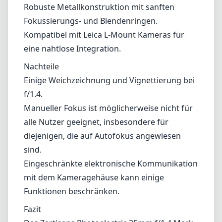
Fokusring eine einfache Feinjustierung des
Fokus, was zum Gesamtshootingerlebnis
beiträgt.
Vorteile und Nachteile
Vorteile
Kompaktes und leichtes Design, ideal für
Reisen und Straßenfotografie.
Schnelle Blende von f/1.4 für schwaches Licht
und schönes Bokeh.
Robuste Metallkonstruktion mit sanften
Fokussierungs- und Blendenringen.
Kompatibel mit Leica L-Mount Kameras für
eine nahtlose Integration.
Nachteile
Einige Weichzeichnung und Vignettierung bei
f/1.4.