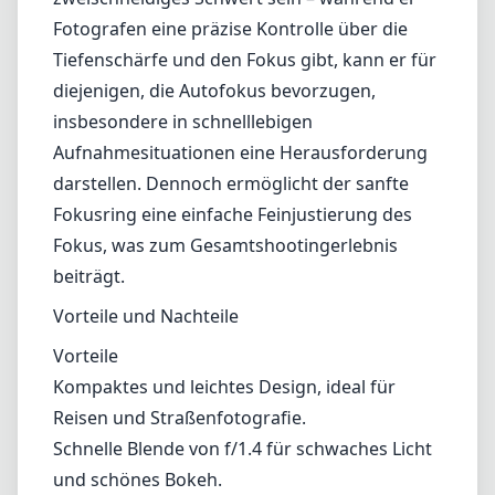
Vignettierung auftritt. Das sollte bedacht
werden, wenn man gerne offenblendig
fotografiert.
Benutzerfreundlichkeit und Kompatibilität
Dieses Objektiv ist speziell für den Leica L-
Mount entwickelt und bietet volle
Kompatibilität mit verschiedenen Leica
Kameras. Der manuelle Fokus kann ein
zweischneidiges Schwert sein – während er
Fotografen eine präzise Kontrolle über die
Tiefenschärfe und den Fokus gibt, kann er für
diejenigen, die Autofokus bevorzugen,
insbesondere in schnelllebigen
Aufnahmesituationen eine Herausforderung
darstellen. Dennoch ermöglicht der sanfte