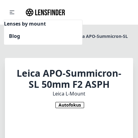
Lenses by mount
Blog
Home
Leica L-Mount
Leica APO-Summicron-SL
50mm F2 ASPH
Leica APO-Summicron-
SL 50mm F2 ASPH
Leica L-Mount
Autofokus