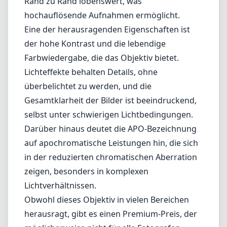
auf apochromatische Leistungen hin, die sich
in der reduzierten chromatischen Aberration
zeigen, besonders in komplexen
Lichtverhältnissen.
Obwohl dieses Objektiv in vielen Bereichen
herausragt, gibt es einen Premium-Preis, der
möglicherweise nicht für alle Fotografen
gerechtfertigt ist. Zudem ist es zwar relativ
kompakt und lässt sich leicht transportieren,
könnte jedoch für jene, die leichte Setups
bevorzugen, etwas schwer wirken. Einige
Nutzer empfinden die fixe Brennweite
möglicherweise als einschränkend,
insbesondere im Vergleich zu
Zoomobjektiven, die mehr Flexibilität bieten.