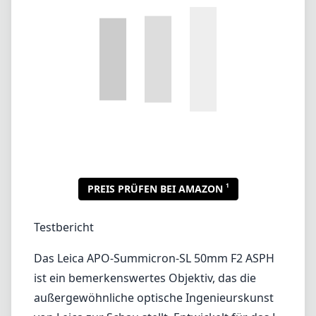
1
PREIS PRÜFEN BEI AMAZON
Testbericht
Das Leica APO-Summicron-SL 50mm F2 ASPH
ist ein bemerkenswertes Objektiv, das die
außergewöhnliche optische Ingenieurskunst
von Leica zur Schau stellt. Entwickelt für das L-
Mount-System, ist dieses Objektiv ein
vielseitiges und leistungsstarkes
Standardobjektiv, das sowohl Porträt- als
auch allgemeine Fotografie-Enthusiasten
anspricht. Die Kombination einer klassischen
Brennweite mit modernem Design macht es
zu einem starken Mitbewerber im
wettbewerbsintensiven Segment der
Festbrennweiten.