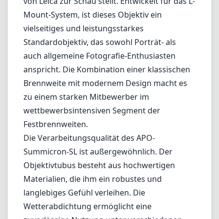
Die Verarbeitungsqualität des APO-
Summicron-SL ist außergewöhnlich. Der
Objektivtubus besteht aus hochwertigen
Materialien, die ihm ein robustes und
langlebiges Gefühl verleihen. Die
Wetterabdichtung ermöglicht eine
zuverlässige Nutzung unter verschiedenen
Umgebungsbedingungen, was es zu einer
großartigen Wahl für die Outdoor-Fotografie
macht. Zudem arbeiten die Fokussierungs-
und Blendenringe mit einer sanften Präzision,
die das Fotografieren angenehm macht.
Optisch verfügt das Objektiv über eine
ausgeklügelte Formel, die Aberrationen
minimiert und die Schärfe optimiert. Bei der
maximalen Blende von F2 kann man eine