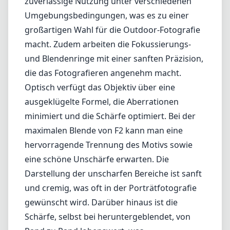
hervorragende Trennung des Motivs sowie
eine schöne Unschärfe erwarten. Die
Darstellung der unscharfen Bereiche ist sanft
und cremig, was oft in der Porträtfotografie
gewünscht wird. Darüber hinaus ist die
Schärfe, selbst bei heruntergeblendet, von
Rand zu Rand lobenswert, was
hochauflösende Aufnahmen ermöglicht.
Eine der herausragenden Eigenschaften ist
der hohe Kontrast und die lebendige
Farbwiedergabe, die das Objektiv bietet.
Lichteffekte behalten Details, ohne
überbelichtet zu werden, und die
Gesamtklarheit der Bilder ist beeindruckend,
selbst unter schwierigen Lichtbedingungen.
Darüber hinaus deutet die APO-Bezeichnung