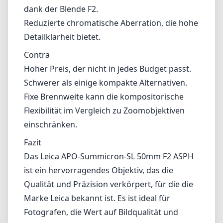
Fazit
Das Leica APO-Summicron-SL 50mm F2 ASPH
ist ein hervorragendes Objektiv, das die
Qualität und Präzision verkörpert, für die die
Marke Leica bekannt ist. Es ist ideal für
Fotografen, die Wert auf Bildqualität und
Handwerkskunst legen, und bietet eine
außergewöhnliche Leistung unter
verschiedenen Aufnahmebedingungen.
Während sein Preis und die feste Brennweite
nicht jeder Person zusagen mag, wird dieses
Objektiv für diejenigen, die die Kunst der
Fotografie und die Feinheiten einer
Festbrennweite zu schätzen wissen, zweifellos
ihr kreatives Portfolio bereichern. Wenn Sie