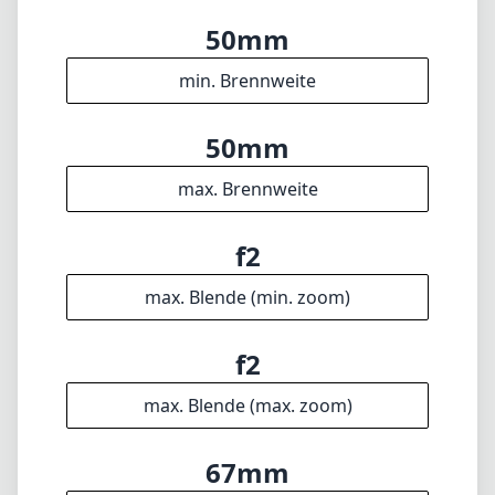
max. Blende (min. zoom)
f2
max. Blende (max. zoom)
67mm
Filterdurchmesser
35cm
min. Fokusdistanz
f22
min. Blende