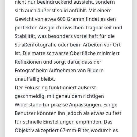
sorgfältige Verarbeitung auszeichnet. Speziell
für den Leica L-Bajonett konzipiert, bietet
dieses Objektiv eine perfekte Mischung aus
Vielseitigkeit und hochwertigen Bildern, was
es zu einer ausgezeichneten Wahl für sowohl
Profis als auch Hobbyfotografen macht.
Verarbeitung und Design
Das Objektiv besteht aus einem robusten,
komplett aus Metall gefertigten Gehäuse, das
nicht nur beeindruckend aussieht, sondern
sich auch äußerst solid anfühlt. Mit einem
Gewicht von etwa 600 Gramm findet es den
perfekten Ausgleich zwischen Tragbarkeit und
Stabilität, was besonders vorteilhaft für die
Straßenfotografie oder beim Arbeiten vor Ort
ist. Die matte schwarze Oberfläche minimiert