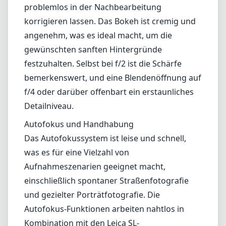
hervorragende Bildqualität über das gesamte
Bildfeld gewährleisten. Die Blende f/2 sorgt
für ausgezeichnete Leistung bei schwachem
Licht und bietet ein wunderschönes Bokeh,
das die Isolation von Porträts und Motiven
unterstützt.
Bei größeren Blenden bleibt die Schärfe und
der Kontrast des Objektivs beeindruckend,
mit nur leichten Vignettierungen, die sich
problemlos in der Nachbearbeitung
korrigieren lassen. Das Bokeh ist cremig und
angenehm, was es ideal macht, um die
gewünschten sanften Hintergründe
festzuhalten. Selbst bei f/2 ist die Schärfe
bemerkenswert, und eine Blendenöffnung auf
f/4 oder darüber offenbart ein erstaunliches