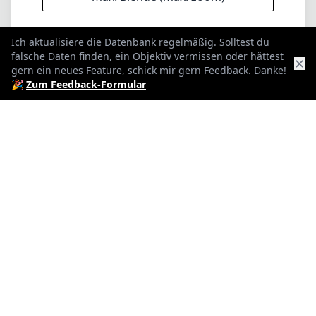
50mm
max. Brennweite
Ich aktualisiere die Datenbank regelmäßig. Solltest du
falsche Daten finden, ein Objektiv vermissen oder hättest
✕
gern ein neues Feature, schick mir gern Feedback. Danke!
f2
🎉
Zum Feedback-Formular
max. Blende (min. zoom)
f2
max. Blende (max. zoom)
67mm
Filterdurchmesser
45cm
min. Fokusdistanz