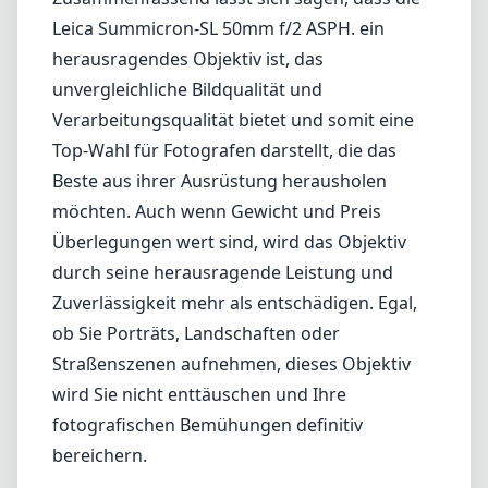
Nachteile
Relativ schwer im Vergleich zu anderen 50-
mm-Objektiven.
Der Fokusring könnte für einige Benutzer zu
fest sein.
Der Preis könnte für Hobbyfotografen
abschreckend sein.
Fazit
Zusammenfassend lässt sich sagen, dass die
Leica Summicron-SL 50mm f/2 ASPH. ein
herausragendes Objektiv ist, das
unvergleichliche Bildqualität und
Verarbeitungsqualität bietet und somit eine
Top-Wahl für Fotografen darstellt, die das
Beste aus ihrer Ausrüstung herausholen