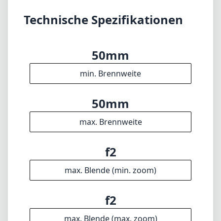
möchten. Auch wenn Gewicht und Preis
Überlegungen wert sind, wird das Objektiv
durch seine herausragende Leistung und
Zuverlässigkeit mehr als entschädigen. Egal,
ob Sie Porträts, Landschaften oder
Straßenszenen aufnehmen, dieses Objektiv
wird Sie nicht enttäuschen und Ihre
fotografischen Bemühungen definitiv
bereichern.
Technische Spezifikationen
50mm
min. Brennweite