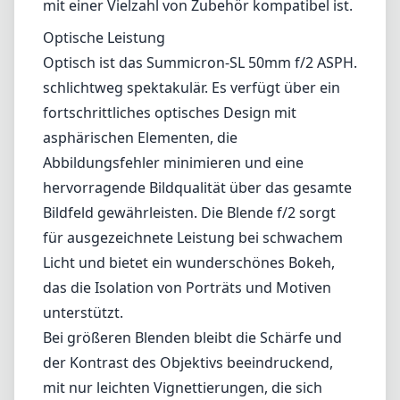
Reflexionen und sorgt dafür, dass der
Fotograf beim Aufnehmen von Bildern
unauffällig bleibt.
Der Fokusring funktioniert äußerst
geschmeidig, mit genau dem richtigen
Widerstand für präzise Anpassungen. Einige
Benutzer könnten ihn jedoch als etwas zu fest
für schnelle Einstellungen empfinden. Das
Objektiv akzeptiert 67-mm-Filter, wodurch es
mit einer Vielzahl von Zubehör kompatibel ist.
Optische Leistung
Optisch ist das Summicron-SL 50mm f/2 ASPH.
schlichtweg spektakulär. Es verfügt über ein
fortschrittliches optisches Design mit
asphärischen Elementen, die
Abbildungsfehler minimieren und eine