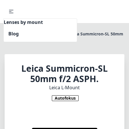
Lenses by mount
Blog
Home
Leica L-Mount
Leica Summicron-SL 50mm
f/2 ASPH.
Leica Summicron-SL
50mm f/2 ASPH.
Leica L-Mount
Autofokus