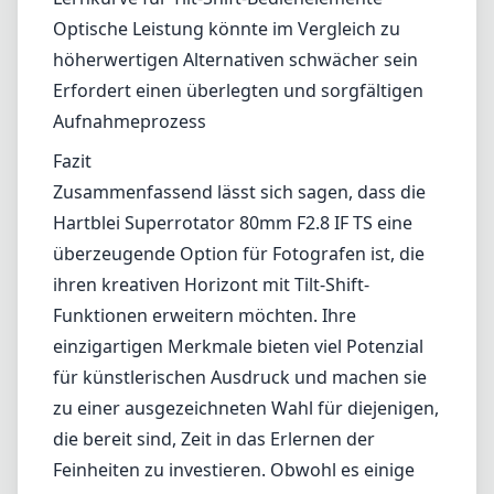
Lernkurve für Tilt-Shift-Bedienelemente
Optische Leistung könnte im Vergleich zu höherwertigen
Alternativen schwächer sein
Erfordert einen überlegten und sorgfältigen Aufnahmeprozess
Fazit
Zusammenfassend lässt sich sagen, dass die Hartblei Superrotator
80mm F2.8 IF TS eine überzeugende Option für Fotografen ist, die
ihren kreativen Horizont mit Tilt-Shift-Funktionen erweitern
möchten. Ihre einzigartigen Merkmale bieten viel Potenzial für
künstlerischen Ausdruck und machen sie zu einer ausgezeichneten
Wahl für diejenigen, die bereit sind, Zeit in das Erlernen der
Feinheiten zu investieren. Obwohl es einige Nachteile gibt,
insbesondere in Bezug auf die optische Leistung und die
Benutzerfreundlichkeit für Neulinge, hebt sie sich als spezialisiertes
Werkzeug für Fotografen hervor, die sich auf Architektur- und
Produktfotografie konzentrieren. Wenn Sie die Möglichkeiten der
Perspektivkontrolle erkunden möchten, ist dieses Objektiv auf jeden
Fall eine Überlegung wert.
Technische Spezifikationen
80mm