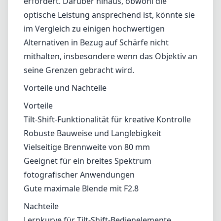
Kompaktheit und das geringe Gewicht könnten einige Benutzer in
die Irre führen und glauben lassen, es handle sich um ein eher
alltägliches Objektiv, aber die speziellen Funktionen erfordern einen
durchdachten Ansatz in der Fotografie. Neue Benutzer der Tilt-
Shift-Mechanik könnten eine Lernkurve erleben, da das
Beherrschen der Steuerungen Übung und Verständnis erfordert.
Darüber hinaus, obwohl die optische Leistung ansprechend ist,
könnte sie im Vergleich zu einigen hochwertigen Alternativen in
Bezug auf Schärfe nicht mithalten, insbesondere wenn das Objektiv
an seine Grenzen gebracht wird.
Vorteile und Nachteile
Vorteile
Tilt-Shift-Funktionalität für kreative Kontrolle
Robuste Bauweise und Langlebigkeit
Vielseitige Brennweite von 80 mm
Geeignet für ein breites Spektrum fotografischer
Anwendungen
Gute maximale Blende mit F2.8
Nachteile