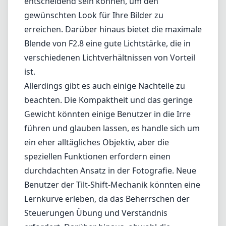
Möglichkeiten der Tilt-Shift-Fotografie mit einer Nikon F (DX)-
Bajonettkamera erkunden möchten. Dieses Objektiv richtet sich
hauptsächlich an Architektur-, Produkt- und Landschaftsfotografen,
die Perspektive und Schärfentiefe kontrollieren möchten.
Eine der herausragenden Eigenschaften des Superrotators ist seine
Fähigkeit zu kippen und zu verschieben, was es ermöglicht, die
Fokusebene zu manipulieren und konvergierende Linien in der
Architektur zu korrigieren. Dies macht es zu einem hervorragenden
Werkzeug, um Bilder mit verbesserter Tiefe und Dimension zu
schaffen. Die Brennweite von 80 mm ist vielseitig genug für
verschiedene Aufnahmeszenarien, was es zu einer soliden Wahl für
diejenigen macht, die sowohl mit Porträt- als auch mit
weitreichenden Kompositionen experimentieren möchten.
Die Verarbeitungsqualität des Objektivs ist bemerkenswert, mit
einem robusten Gehäuse, das sich in der Hand langlebig anfühlt.
Die Bedienelemente für Kippen und Verschieben sind geschmeidig
und präzise, was feine Anpassungen ermöglicht, die entscheidend
sein können, um den gewünschten Look für Ihre Bilder zu
erreichen. Darüber hinaus bietet die maximale Blende von F2.8 eine
gute Lichtstärke, die in verschiedenen Lichtverhältnissen von Vorteil
ist.
Allerdings gibt es auch einige Nachteile zu beachten. Die