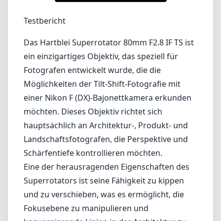
Lenses by mount
Canon EF
Canon EF-M
Canon RF
Fujifilm G
Fujifilm X
Leica L-Mount
Leica M-Mount
Micro Four Thirds (MFT/M43)
Nikon F (DX/FX)
Nikon Z (DX/FX)
Sony E
Blog
Objektive nach Mount
Canon EF
Canon EF-M
Canon RF
Fujifilm G
Fujifilm X
Leica L-Mount