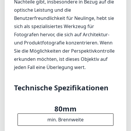
min. Brennweite
80mm
max. Brennweite
f2.8
max. Blende (min. zoom)
f2.8
max. Blende (max. zoom)
72mm
Filterdurchmesser
64cm
min. Fokusdistanz
f22
min. Blende
850g
Gewicht
7
Elemente
5
Gruppen
98mm
Länge
96mm
Durchmesser
Info
Impressum
Über
Disclaimer