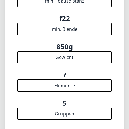
🇩🇪
Deutsch
🇬🇧
English
Ich aktualisiere die Datenbank regelmäßig. Solltest du falsche Daten
finden, ein Objektiv vermissen oder hättest gern ein neues Feature,
schick mir gern Feedback. Danke! 🎉
Zum Feedback-Formular
✕