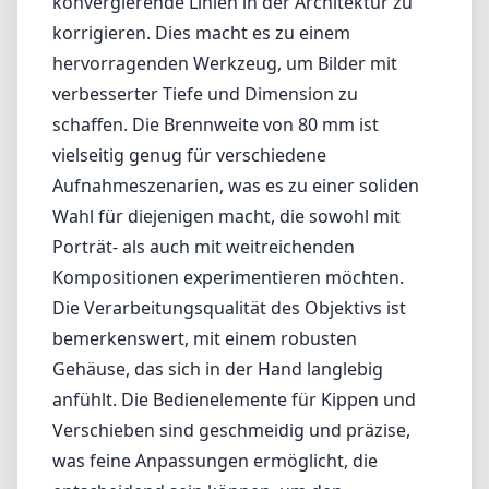
Leica M-Mount
Micro Four Thirds (MFT/M43)
Nikon F (DX/FX)
Nikon Z (DX/FX)
Sony E
Blog
Home
Nikon F (DX/FX)
Hartblei Superrotator 80mm F2.8 IF
TS
Hartblei Superrotator 80mm
F2.8 IF TS
Nikon F (DX/FX)
1
Preis prüfen bei Amazon
Testbericht
Das Hartblei Superrotator 80mm F2.8 IF TS ist ein einzigartiges
Objektiv, das speziell für Fotografen entwickelt wurde, die die