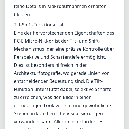
entscheidender Bedeutung sind. Die Tilt-
Funktion unterstützt dabei, selektive Schärfe
zu erreichen, was den Bildern einen
einzigartigen Look verleiht und gewöhnliche
Szenen in künstlerische Visualisierungen
verwandeln kann. Allerdings erfordert es
etwas Übung, diese Funktionalität zu
meistern, was für Anfänger eine
Herausforderung darstellen kann.
Kompatibilität und Anwendung
Dieses Objektiv ist hauptsächlich für Nikons
DX-Formatkameras ausgelegt, was bedeutet,
dass es für diese Sensorgröße optimiert ist.
Obwohl es für die Verwendung an FX-
Formatkameras angepasst werden kann,