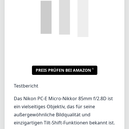
Testbericht
Das Nikon PC-E Micro-Nikkor 85mm f/2.8D ist
ein vielseitiges Objektiv, das für seine
außergewöhnliche Bildqualität und
einzigartigen Tilt-Shift-Funktionen bekannt ist.
Dieses Objektiv ist für das Nikon F (DX)
Bajonett konzipiert und eignet sich
hervorragend für Fotografen, die Präzision in
der Makrofotografie und Architektur suchen.
Mit einer Brennweite von 85 mm und einer
maximalen Blende von f/2.8 bietet es ein
ausgewogenes Verhältnis zwischen
Hintergrundunschärfe und Schärfe, was es
auch für Porträtaufnahmen geeignet macht.