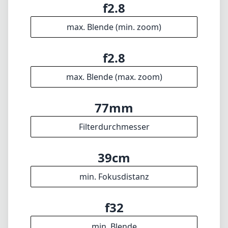
39cm
min. Fokusdistanz
f32
min. Blende
650g
Gewicht
6
Elemente
5