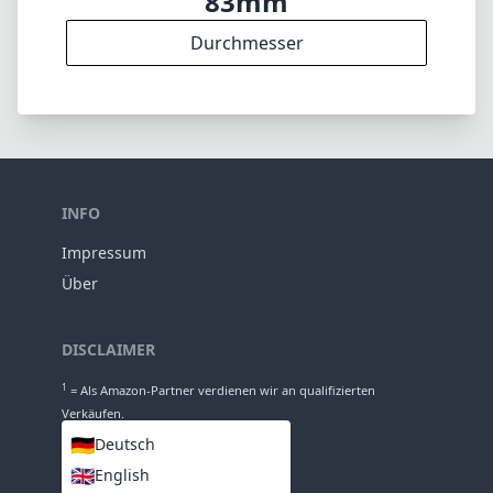
Über
DISCLAIMER
1
= Als Amazon-Partner verdienen wir an qualifizierten
Verkäufen.
🇩🇪
Deutsch
🇬🇧
English
SPRACHEN
🇩🇪