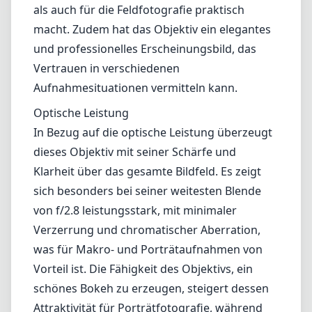
sich besonders bei seiner weitesten Blende
von f/2.8 leistungsstark, mit minimaler
Verzerrung und chromatischer Aberration,
was für Makro- und Porträtaufnahmen von
Vorteil ist. Die Fähigkeit des Objektivs, ein
schönes Bokeh zu erzeugen, steigert dessen
Attraktivität für Porträtfotografie, während
feine Details in Makroaufnahmen erhalten
bleiben.
Tilt-Shift-Funktionalität
Eine der hervorstechenden Eigenschaften des
PC-E Micro-Nikkor ist der Tilt- und Shift-
Mechanismus, der eine präzise Kontrolle über
Perspektive und Schärfentiefe ermöglicht.
Dies ist besonders hilfreich in der
Architekturfotografie, wo gerade Linien von