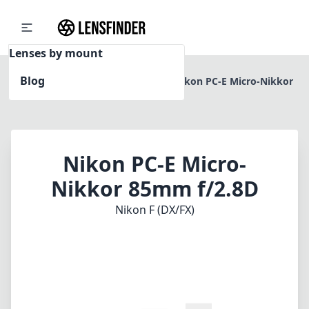
Lenses by mount
Blog
Home
Nikon F (DX/FX)
Nikon PC-E Micro-Nikkor
85mm f/2.8D
Nikon PC-E Micro-
Nikkor 85mm f/2.8D
Nikon F (DX/FX)
1
PREIS PRÜFEN BEI AMAZON