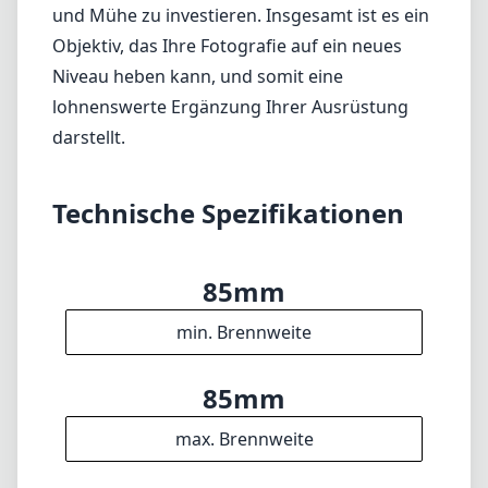
85mm
min. Brennweite
85mm
max. Brennweite
f2.8
max. Blende (min. zoom)
f2.8
max. Blende (max. zoom)
77mm
Filterdurchmesser