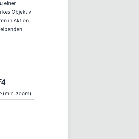
zu einer
arkes Objektiv
en in Aktion
bleibenden
f4
e (min. zoom)