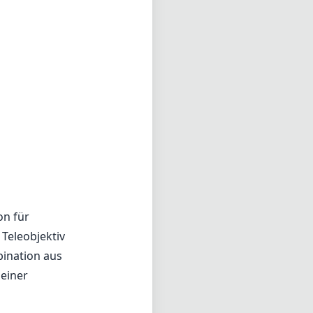
on für
 Teleobjektiv
bination aus
 einer