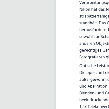
Verarbeitungsqu
Nikon hat das N
strapazierfähig
standhält. Das O
herausfordernde
sowohl zur Schä
anderen Objekti
gewichtiges Gef
Fotografieren gi
Optische Leistu
Die optische Le
außergewöhnlic
und Aberration.
Blenden- und Ge
beeindruckendem
1,4x Telekonvert