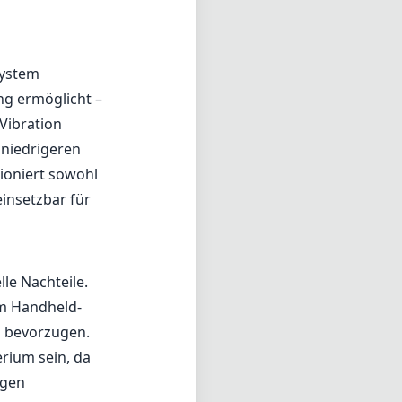
system
ng ermöglicht –
Vibration
 niedrigeren
ioniert sowohl
einsetzbar für
le Nachteile.
im Handheld-
g bevorzugen.
rium sein, da
igen