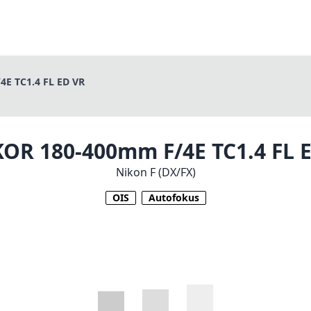
E TC1.4 FL ED VR
OR 180-400mm F/4E TC1.4 FL 
Nikon F (DX/FX)
OIS
Autofokus