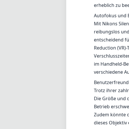
erheblich zu bee
Autofokus und B
Mit Nikons Sile
reibungslos und
entscheidend fü
Reduction (VR)-T
Verschlusszeit
im Handheld-Betr
verschiedene Au
Benutzerfreund
Trotz ihrer zah
Die Größe und d
Betrieb erschwe
Zudem könnte de
dieses Objektiv 