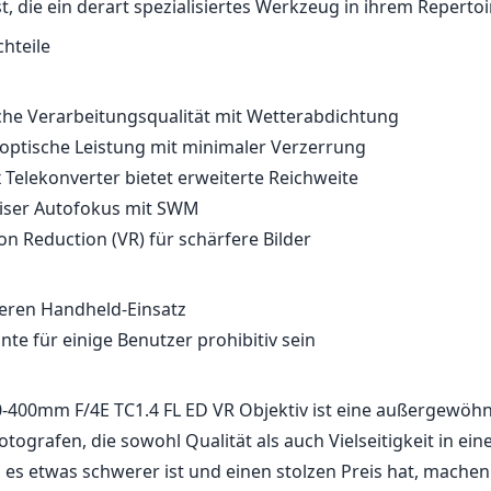
st, die ein derart spezialisiertes Werkzeug in ihrem Reperto
chteile
he Verarbeitungsqualität mit Wetterabdichtung
optische Leistung mit minimaler Verzerrung
x Telekonverter bietet erweiterte Reichweite
eiser Autofokus mit SWM
ion Reduction (VR) für schärfere Bilder
eren Handheld-Einsatz
te für einige Benutzer prohibitiv sein
400mm F/4E TC1.4 FL ED VR Objektiv ist eine außergewöhn
otografen, die sowohl Qualität als auch Vielseitigkeit in ein
es etwas schwerer ist und einen stolzen Preis hat, machen 