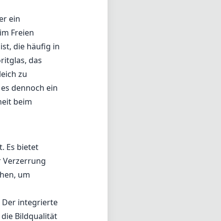
er ein
im Freien
st, die häufig in
itglas, das
leich zu
 es dennoch ein
heit beim
. Es bietet
r Verzerrung
ehen, um
 Der integrierte
die Bildqualität