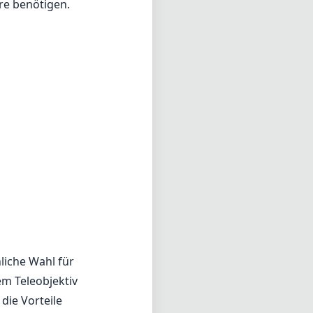
ire benötigen.
liche Wahl für
em Teleobjektiv
die Vorteile