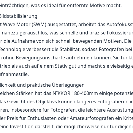
inträchtigen, was es ideal für entfernte Motive macht.
ildstabilisierung
nt Wave Motor (SWM) ausgestattet, arbeitet das Autofokus
 nahezu geräuschlos, was schnelle und präzise Fokussieru
r die Aufnahme von sich schnell bewegenden Motiven. Die 
echnologie verbessert die Stabilität, sodass Fotografen bei
en ohne Bewegungsunschärfe aufnehmen können. Sie funkt
ieb als auch auf einem Stativ gut und macht sie vielseitig 
fnahmestile.
lichkeit und praktische Überlegungen
lreichen Stärken hat das NIKKOR 180-400mm einige potenziel
as Gewicht des Objektivs können längeres Fotografieren 
ren, insbesondere für Fotografen, die leichtere Ausrüstun
r Preis für Enthusiasten oder Amateurfotografen ein Krite
eine Investition darstellt, die möglicherweise nur für diejen